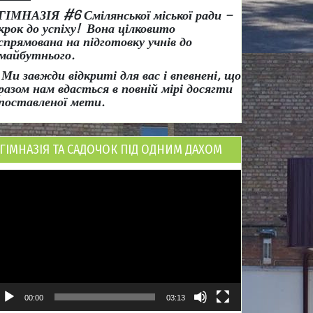
ГІМНАЗІЯ #6 Смілянської міської ради
–
крок до успіху!
Вона
цілковито
спрямована на підготовку учнів до
майбутнього.
Ми завжди відкриті для вас і впевнені, що
разом нам вдасться в повній мірі досягти
поставленої мети.
ГІМНАЗІЯ ТА САДОЧОК ПІД ОДНИМ ДАХОМ
ідеопрогравач
00:00
03:13