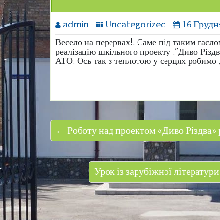
admin
Uncategorized
16 Грудн
Весело на перервах!. Саме під таким гасл
реалізацію шкільного проекту .”Диво Різдв
АТО. Ось так з теплотою у серцях робимо 
← Роботу над проектом «Диво Різдва» 
Урок із зарубіжної літератур