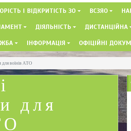
ОРІСТЬ І ВІДКРИТІСТЬ ЗО
ВСЗЯО
НА
ЛАМЕНТ
ДІЯЛЬНІСТЬ
ДИСТАНЦІЙНА
УЖБА
ІНФОРМАЦІЯ
ОФІЦІЙНІ ДОКУ
 для воїнів АТО
і
и для
ТО