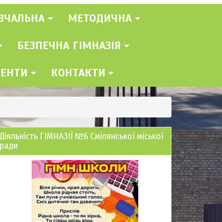
ВЧАЛЬНА
МЕТОДИЧНА
БЕЗПЕЧНА ГІМНАЗІЯ
МЕНТИ
КОНТАКТИ
Діяльність ГІМНАЗІЇ №6 Смілянської міської
ради