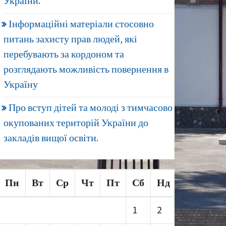
України.
Інформаційні матеріали стосовно
питань захисту прав людей, які
перебувають за кордоном та
розглядають можливість повернення в
Україну
Про вступ дітей та молоді з тимчасово
окупованих територій України до
закладів вищої освіти.
Пн
Вт
Ср
Чт
Пт
Сб
Нд
1
2