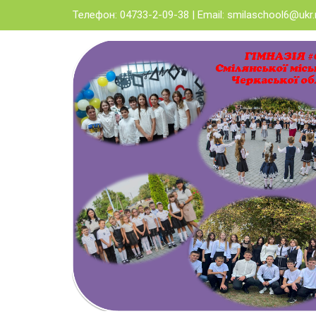
Skip
Телефон: 04733-2-09-38 | Email:
smilaschool6@ukr.
to
content