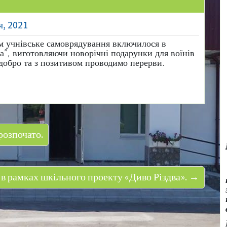
я, 2021
ом учнівське самоврядування включилося в
а”, виготовляючи новорічні подарунки для воїнів
добро та з позитивом проводимо перерви.
розпочато.
и в рамках шкільного проекту «Диво Різдва». →