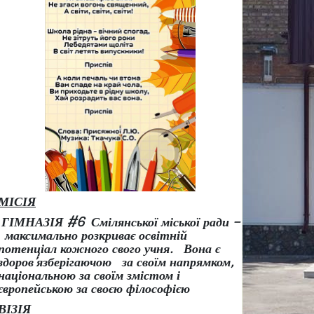
МІСІЯ
ГІМНАЗІЯ #6 Смілянської міської ради –
максимально розкриває освітній
потенціал кожного свого учня.
Вона є
здоров
’
язберігаючою за своїм напрямком,
національною за своїм змістом і
європейською за своєю філософією
ВІЗІЯ