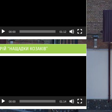
00:00
01:12
РІЙ “НАЩАДКИ КОЗАКІВ”
ідеопрогравач
00:00
01:14