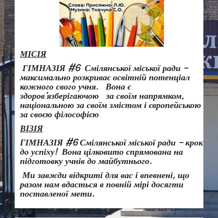
МІСІЯ
ГІМНАЗІЯ #6 Смілянської міської ради –
максимально розкриває освітній потенціал
кожного свого учня.
Вона є
здоров
’
язберігаючою за своїм напрямком,
національною за своїм змістом і європейською
за своєю філософією
ВІЗІЯ
ГІМНАЗІЯ #6 Смілянської міської ради
– крок
до успіху!
Вона
цілковито спрямована на
підготовку учнів до майбутнього.
Ми завжди відкриті для вас і впевнені, що
разом нам вдасться в повній мірі досягти
поставленої мети.