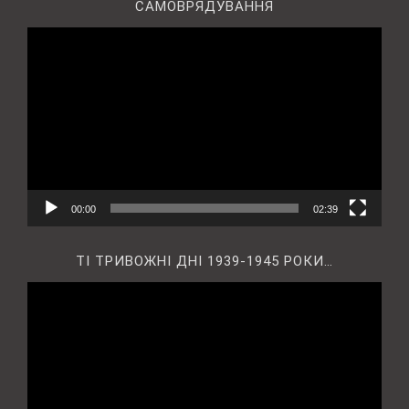
САМОВРЯДУВАННЯ
Відеопрогравач
00:00
02:39
ТІ ТРИВОЖНІ ДНІ 1939-1945 РОКИ…
Відеопрогравач