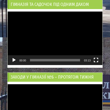
ГІМНАЗІЯ ТА САДОЧОК ПІД ОДНИМ ДАХОМ
Відеопрогравач
00:00
03:13
ЗАХОДИ У ГІМНАЗІЇ №6 – ПРОТЯГОМ ТИЖНЯ
Відеопрогравач