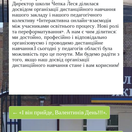
Директор школи Чепка Леся ділилася
досвідом організації дистанційного навчання
нашого закладу і нашого педагогічного
колективу «Інтерактивна онлайн-взаємодія
між учасниками освітнього процесу. Нові ролі
та переформатування». А нам є чим ділитися:
ми достойно, професійно і відповідально
організовуємо і проводимо дистанційне
навчання.І сьогодні у педагогів області була
можливість про це почути. Ми будемо радіти з
того, якщо наш досвід організації
дистанційного навчання стане і вам корисним!
← «І він прийде, Валентинів День!!!».