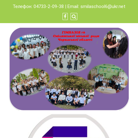
Skip
Телефон: 04733-2-09-38 | Email:
smilaschool6@ukr.net
to
content