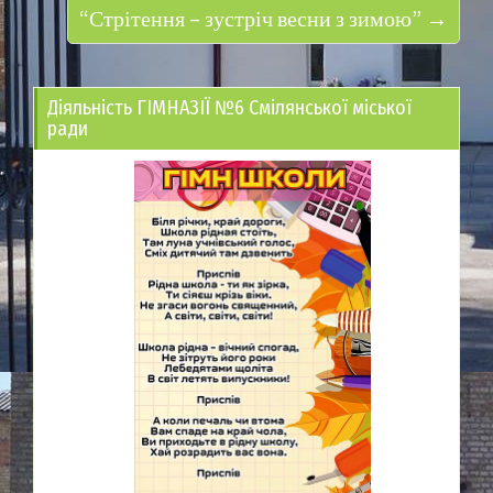
“Стрітення – зустріч весни з зимою” →
Діяльність ГІМНАЗІЇ №6 Смілянської міської
ради