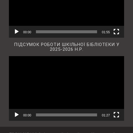
00:00
01:55
ПІДСУМОК РОБОТИ ШКІЛЬНОЇ БІБЛІОТЕКИ У
2025-2026 Н.Р.
Відеопрогравач
00:00
01:27