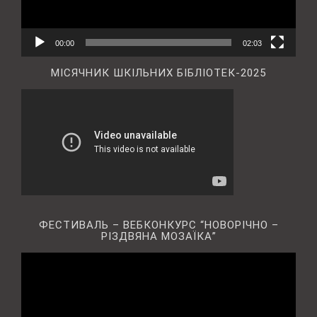
00:00
02:03
МІСЯЧНИК ШКІЛЬНИХ БІБЛІОТЕК-2025
ФЕСТИВАЛЬ – ВЕБКОНКУРС “НОВОРІЧНО –
РІЗДВЯНА МОЗАЇКА”
Відеопрогравач