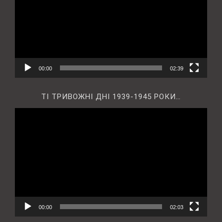
00:00
02:39
ТІ ТРИВОЖНІ ДНІ 1939-1945 РОКИ…
Відеопрогравач
00:00
02:03