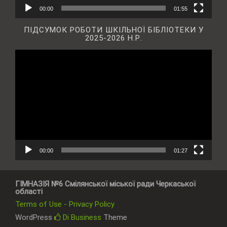
00:00
01:55
ПІДСУМОК РОБОТИ ШКІЛЬНОЇ БІБЛІОТЕКИ У
2025-2026 Н.Р.
Відеопрогравач
00:00
01:27
ГІМНАЗІЯ №6 Смілянської міської ради Черкаської
області
Terms of Use - Privacy Policy
WordPress
Di Business
Theme