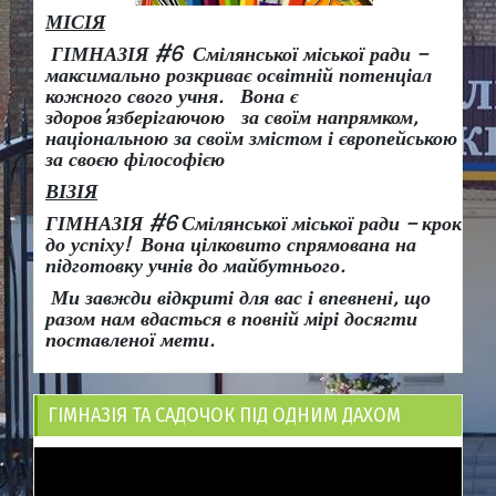
МІСІЯ
ГІМНАЗІЯ #6 Смілянської міської ради –
максимально розкриває освітній потенціал
кожного свого учня.
Вона є
здоров
’
язберігаючою за своїм напрямком,
національною за своїм змістом і європейською
за своєю філософією
ВІЗІЯ
ГІМНАЗІЯ #6 Смілянської міської ради
– крок
до успіху!
Вона
цілковито спрямована на
підготовку учнів до майбутнього.
Ми завжди відкриті для вас і впевнені, що
разом нам вдасться в повній мірі досягти
поставленої мети.
ГІМНАЗІЯ ТА САДОЧОК ПІД ОДНИМ ДАХОМ
Відеопрогравач