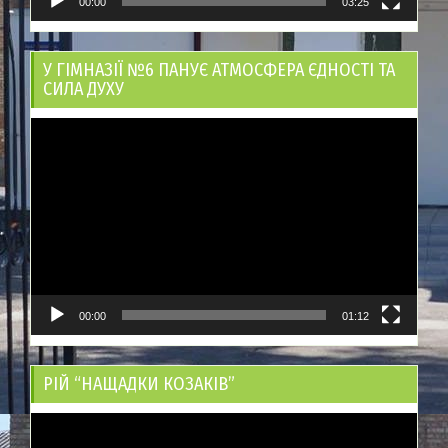
00:00
03:25
У ГІМНАЗІЇ №6 ПАНУЄ АТМОСФЕРА ЄДНОСТІ ТА
СИЛА ДУХУ
Відеопрогравач
00:00
01:12
РІЙ “НАЩАДКИ КОЗАКІВ”
Відеопрогравач