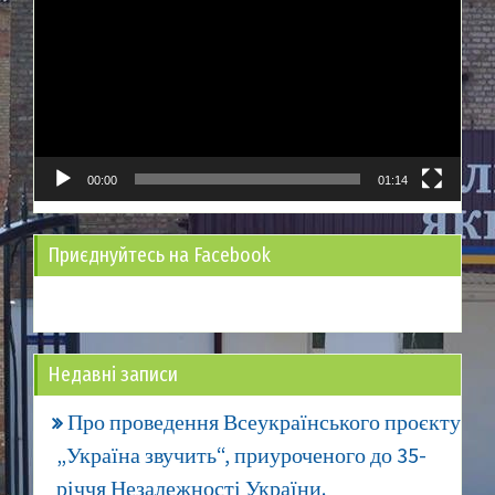
00:00
01:14
Приєднуйтесь на Facebook
Недавні записи
Про проведення Всеукраїнського проєкту
„Україна звучить“, приуроченого до 35-
річчя Незалежності України.