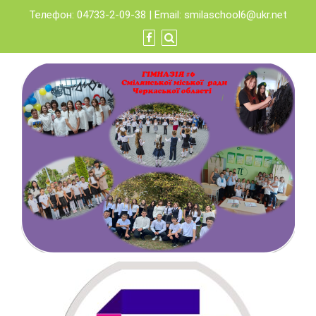
Skip
Телефон: 04733-2-09-38 | Email:
smilaschool6@ukr.net
to
content