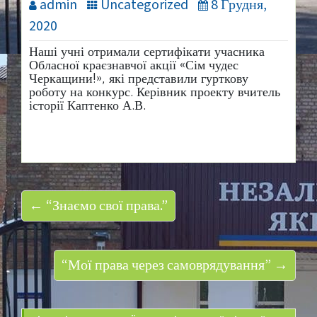
admin
Uncategorized
8 Грудня,
2020
Наші учні отримали сертифікати учасника
Обласної краєзнавчої акції «Сім чудес
Черкащини!», які представили гурткову
роботу на конкурс. Керівник проекту вчитель
історії Каптенко А.В.
← “Знаємо свої права.”
“Мої права через самоврядування” →