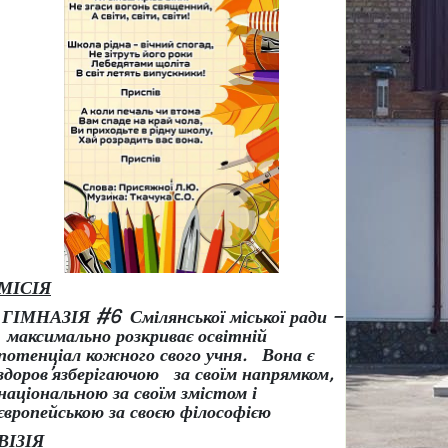
МІСІЯ
ГІМНАЗІЯ #6 Смілянської міської ради –
максимально розкриває освітній
потенціал кожного свого учня.
Вона є
здоров
’
язберігаючою за своїм напрямком,
національною за своїм змістом і
європейською за своєю філософією
ВІЗІЯ