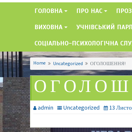
ГОЛОВНА
ПРО НАС
ПРОЗ
ВИХОВНА
УЧНІВСЬКИЙ ПАР
СОЦІАЛЬНО-ПСИХОЛОГІЧНА СЛ
Home
Uncategorized
ОГОЛОШЕННЯ!
ОГОЛОШ
admin
Uncategorized
13 Листо