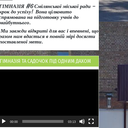
ГІМНАЗІЯ #6 Смілянської міської ради
–
крок до успіху!
Вона
цілковито
спрямована на підготовку учнів до
майбутнього.
Ми завжди відкриті для вас і впевнені, що
разом нам вдасться в повній мірі досягти
поставленої мети.
ГІМНАЗІЯ ТА САДОЧОК ПІД ОДНИМ ДАХОМ
ідеопрогравач
00:00
03:13