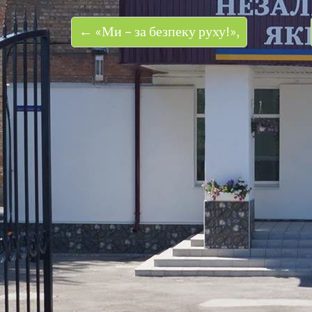
← «Ми – за безпеку руху!»,