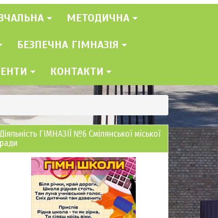
ВЧАЛЬНА
МЕТОДИЧНА
БЕЗПЕЧНА ГІМНАЗІЯ
МЕНТИ
КОНТАКТИ
Діяльність ГІМНАЗІЇ №6 Смілянської міської
ради