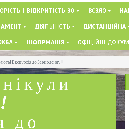
ОРІСТЬ І ВІДКРИТІСТЬ ЗО
ВСЗЯО
НА
ЛАМЕНТ
ДІЯЛЬНІСТЬ
ДИСТАНЦІЙНА
УЖБА
ІНФОРМАЦІЯ
ОФІЦІЙНІ ДОКУ
ають! Екскурсія до Зерноленду!!
анікули
!
я до