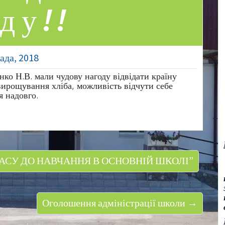
ду!!
ада, 2018
нко Н.В. мали чудову нагоду відвідати країну
 вирощування хліба, можливість відчути себе
я надовго.
ЛАСУ ДО НАВЧАННЯ В ОСНОВНІЙ ШКОЛІ”
Оголошення адміністрації школи →