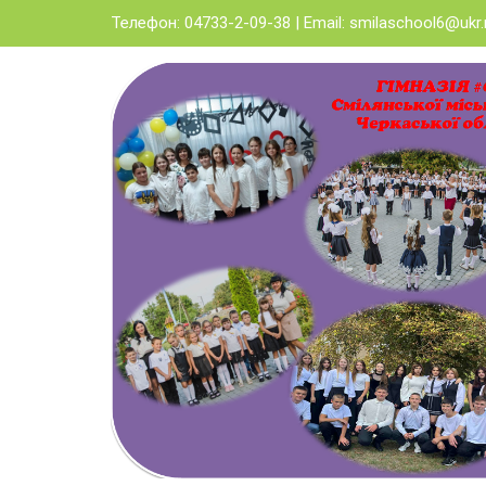
Skip
Телефон: 04733-2-09-38 | Email:
smilaschool6@ukr.
to
content