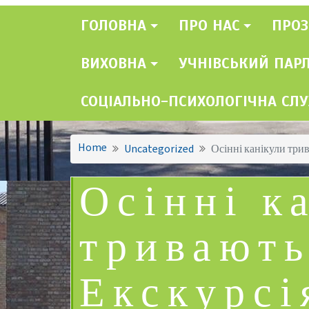
ГОЛОВНА
ПРО НАС
ПРОЗ
ВИХОВНА
УЧНІВСЬКИЙ ПАР
СОЦІАЛЬНО-ПСИХОЛОГІЧНА СЛ
Home
Uncategorized
Осінні канікули трив
Осінні к
тривають
Екскурсі