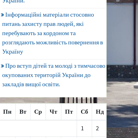
України.
Інформаційні матеріали стосовно
питань захисту прав людей, які
перебувають за кордоном та
розглядають можливість повернення в
Україну
Про вступ дітей та молоді з тимчасово
окупованих територій України до
закладів вищої освіти.
Пн
Вт
Ср
Чт
Пт
Сб
Нд
1
2