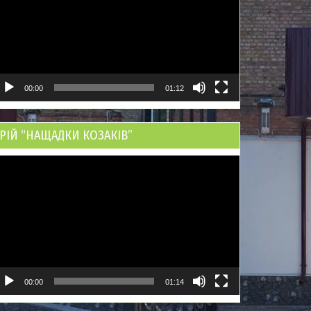
00:00
01:12
РІЙ “НАЩАДКИ КОЗАКІВ”
ідеопрогравач
00:00
01:14