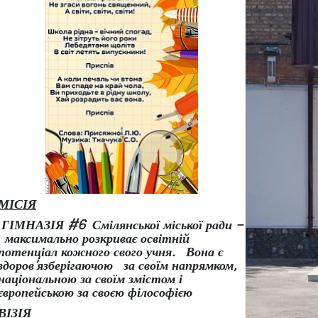
МІСІЯ
ГІМНАЗІЯ #6 Смілянської міської ради –
максимально розкриває освітній
потенціал кожного свого учня.
Вона є
здоров
’
язберігаючою за своїм напрямком,
національною за своїм змістом і
європейською за своєю філософією
ВІЗІЯ