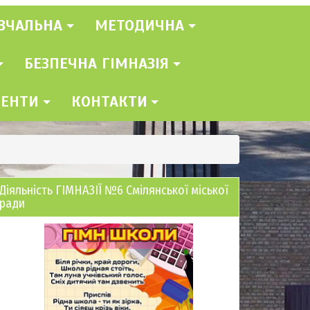
ВЧАЛЬНА
МЕТОДИЧНА
БЕЗПЕЧНА ГІМНАЗІЯ
МЕНТИ
КОНТАКТИ
Діяльність ГІМНАЗІЇ №6 Смілянської міської
ради