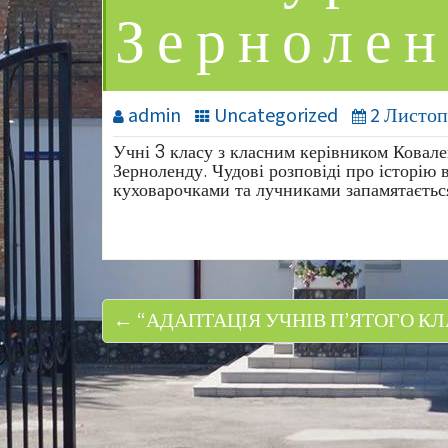
Зернолен
admin
Uncategorized
2 Листоп
Учні 3 класу з класним керівником Ковале
Зерноленду. Чудові розповіді про історію
куховарочками та лучниками запамятаєтьс
← “АДАПТАЦІЯ УЧНІВ П’ЯТОГО К