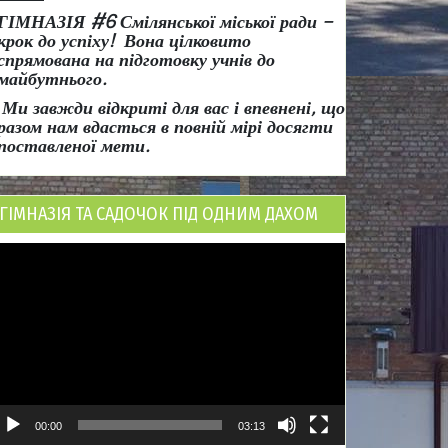
ГІМНАЗІЯ #6 Смілянської міської ради
–
крок до успіху!
Вона
цілковито
спрямована на підготовку учнів до
майбутнього.
Ми завжди відкриті для вас і впевнені, що
разом нам вдасться в повній мірі досягти
поставленої мети.
ГІМНАЗІЯ ТА САДОЧОК ПІД ОДНИМ ДАХОМ
ідеопрогравач
00:00
03:13