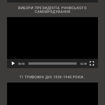
ВИБОРИ ПРЕЗИДЕНТА УЧНІВСЬКОГО
САМОВРЯДУВАННЯ
Відеопрогравач
00:00
02:39
ТІ ТРИВОЖНІ ДНІ 1939-1945 РОКИ…
Відеопрогравач