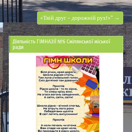
«Твій друг – дорожній рух!»” →
Діяльність ГІМНАЗІЇ №6 Смілянської міської
ради