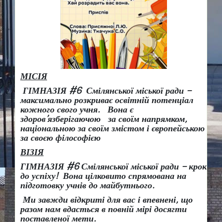
МІСІЯ
ГІМНАЗІЯ #6 Смілянської міської ради –
максимально розкриває освітній потенціал
кожного свого учня.
Вона є
здоров
’
язберігаючою за своїм напрямком,
національною за своїм змістом і європейською
за своєю філософією
ВІЗІЯ
ГІМНАЗІЯ #6 Смілянської міської ради
– крок
до успіху!
Вона
цілковито спрямована на
підготовку учнів до майбутнього.
Ми завжди відкриті для вас і впевнені, що
разом нам вдасться в повній мірі досягти
поставленої мети.