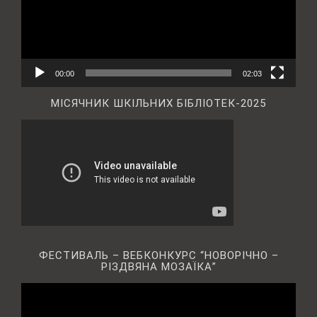
00:00
02:03
МІСЯЧНИК ШКІЛЬНИХ БІБЛІОТЕК-2025
ФЕСТИВАЛЬ – ВЕБКОНКУРС “НОВОРІЧНО –
РІЗДВЯНА МОЗАЇКА”
Відеопрогравач