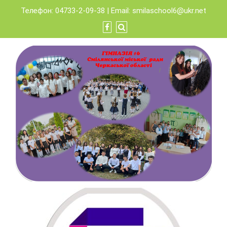
Skip
Телефон: 04733-2-09-38 | Email:
smilaschool6@ukr.net
to
content