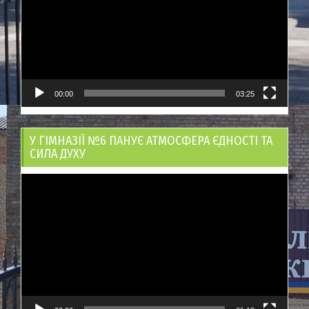
00:00
03:25
У ГІМНАЗІЇ №6 ПАНУЄ АТМОСФЕРА ЄДНОСТІ ТА
СИЛА ДУХУ
Відеопрогравач