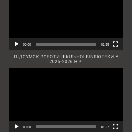
00:00
01:55
ПІДСУМОК РОБОТИ ШКІЛЬНОЇ БІБЛІОТЕКИ У
2025-2026 Н.Р.
Відеопрогравач
00:00
01:27