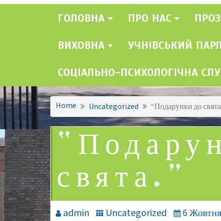
ГОЛОВНА
ПРО НАС
ПРОЗ
ВИХОВНА
УЧНІВСЬКИЙ ПАР
СОЦІАЛЬНО-ПСИХОЛОГІЧНА СЛ
Home
Uncategorized
“Подарунки до свята
“Подару
свята.”
admin
Uncategorized
6 Жовтня