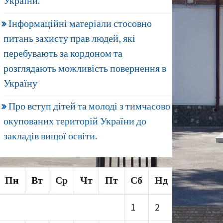
України.
Інформаційні матеріали стосовно
питань захисту прав людей, які
перебувають за кордоном та
розглядають можливість повернення в
Україну
Про вступ дітей та молоді з тимчасово
окупованих територій України до
закладів вищої освіти.
Пн
Вт
Ср
Чт
Пт
Сб
Нд
1
2