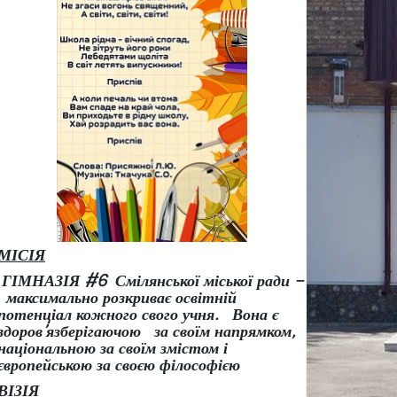
МІСІЯ
ГІМНАЗІЯ #6 Смілянської міської ради –
максимально розкриває освітній
потенціал кожного свого учня.
Вона є
здоров
’
язберігаючою за своїм напрямком,
національною за своїм змістом і
європейською за своєю філософією
ВІЗІЯ