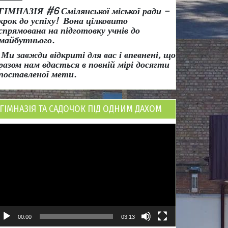
ГІМНАЗІЯ #6 Смілянської міської ради
–
крок до успіху!
Вона
цілковито
спрямована на підготовку учнів до
майбутнього.
Ми завжди відкриті для вас і впевнені, що
разом нам вдасться в повній мірі досягти
поставленої мети.
ГІМНАЗІЯ ТА САДОЧОК ПІД ОДНИМ ДАХОМ
ідеопрогравач
00:00
03:13