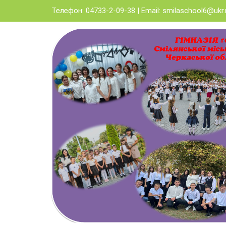
Skip
Телефон: 04733-2-09-38 | Email:
smilaschool6@ukr.
to
content