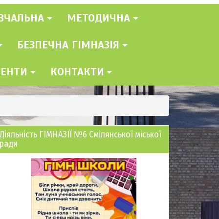
ВЧАЛЬНА
МЕТОДИЧНА
БЕЗПЕЧНА ГІМНАЗІЯ
МЕНТИ
КОНТАКТИ
Діяльність ГІМНАЗІЇ №6 Смілянської міської
ради