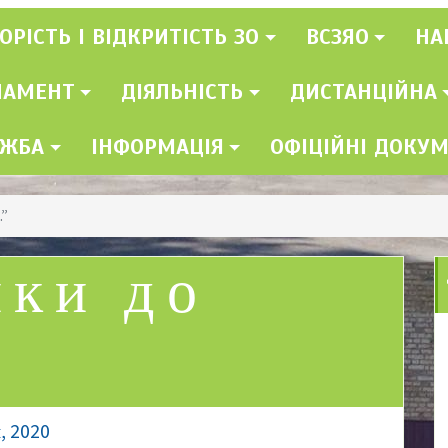
ОРІСТЬ І ВІДКРИТІСТЬ ЗО
ВСЗЯО
НА
ЛАМЕНТ
ДІЯЛЬНІСТЬ
ДИСТАНЦІЙНА
УЖБА
ІНФОРМАЦІЯ
ОФІЦІЙНІ ДОКУ
.”
нки до
, 2020