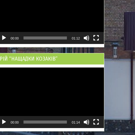
00:00
01:12
РІЙ “НАЩАДКИ КОЗАКІВ”
ідеопрогравач
00:00
01:14