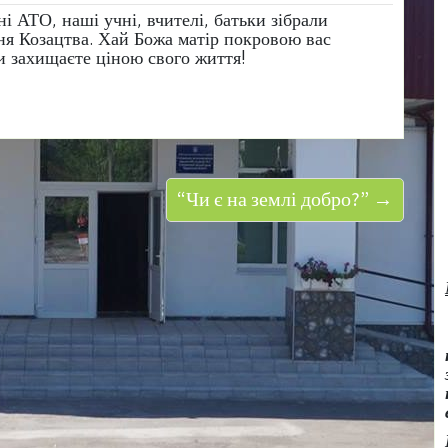
і АТО, наші учні, вчителі, батьки зібрали
ня Козацтва. Хай Божа матір покровою вас
ви захищаєте ціною свого життя!
“Чи є на землі добро?” →