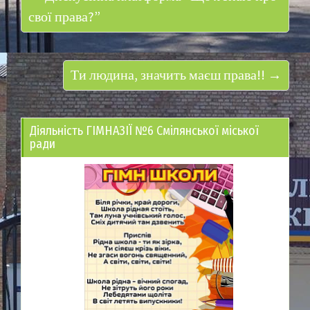
свої права?”
Ти людина, значить маєш права!! →
Діяльність ГІМНАЗІЇ №6 Смілянської міської
ради