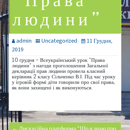
“Права
людини”
admin
Uncategorized
11 Грудня,
2019
10 грудня – Всеукраїнський урок “Права
людини” з нагоди проголошення Загальної
декларації прав людини провела класний
керівник 2 класу Сільченко В.І. Під час уроку
у ігровій формі діти говорили про свої права,
як вони захищені і як виконуються.
← Дискусійна платформа “Що я знаю про