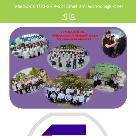
Skip
Телефон: 04733-2-09-38 | Email:
smilaschool6@ukr.net
to
content