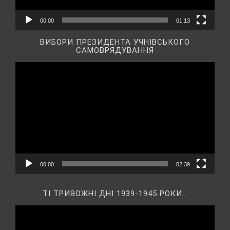
00:00
01:13
ВИБОРИ ПРЕЗИДЕНТА УЧНІВСЬКОГО
САМОВРЯДУВАННЯ
Відеопрогравач
00:00
02:39
ТІ ТРИВОЖНІ ДНІ 1939-1945 РОКИ…
Відеопрогравач