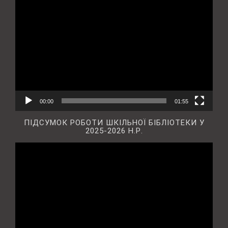
Відеопрогравач
00:00
01:55
ПІДСУМОК РОБОТИ ШКІЛЬНОЇ БІБЛІОТЕКИ У
2025-2026 Н.Р.
Відеопрогравач