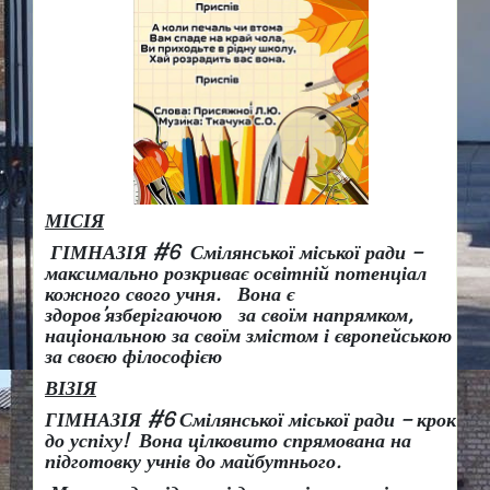
МІСІЯ
ГІМНАЗІЯ #6 Смілянської міської ради –
максимально розкриває освітній потенціал
кожного свого учня.
Вона є
здоров
’
язберігаючою за своїм напрямком,
національною за своїм змістом і європейською
за своєю філософією
ВІЗІЯ
ГІМНАЗІЯ #6 Смілянської міської ради
– крок
до успіху!
Вона
цілковито спрямована на
підготовку учнів до майбутнього.