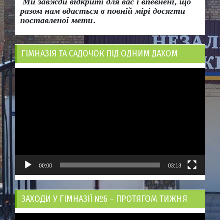
Ми завжди відкриті для вас і впевнені, що
разом нам вдасться в повній мірі досягти
поставленої мети.
ГІМНАЗІЯ ТА САДОЧОК ПІД ОДНИМ ДАХОМ
Відеопрогравач
00:00
03:13
ЗАХОДИ У ГІМНАЗІЇ №6 – ПРОТЯГОМ ТИЖНЯ
Відеопрогравач