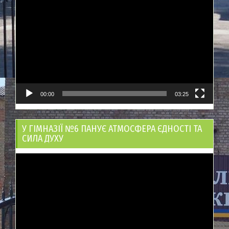
00:00
03:25
У ГІМНАЗІЇ №6 ПАНУЄ АТМОСФЕРА ЄДНОСТІ ТА
СИЛА ДУХУ
Відеопрогравач