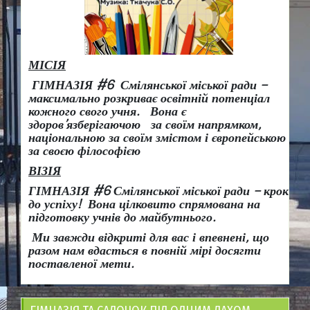
МІСІЯ
ГІМНАЗІЯ #6 Смілянської міської ради –
максимально розкриває освітній потенціал
кожного свого учня.
Вона є
здоров
’
язберігаючою за своїм напрямком,
національною за своїм змістом і європейською
за своєю філософією
ВІЗІЯ
ГІМНАЗІЯ #6 Смілянської міської ради
– крок
до успіху!
Вона
цілковито спрямована на
підготовку учнів до майбутнього.
Ми завжди відкриті для вас і впевнені, що
разом нам вдасться в повній мірі досягти
поставленої мети.