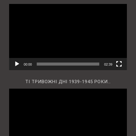
Відеопрогравач
00:00
02:39
ТІ ТРИВОЖНІ ДНІ 1939-1945 РОКИ…
Відеопрогравач