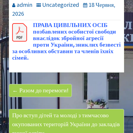
admin
Uncategorized
18 Червня,
2026
ПРАВА ЦИВІЛЬНИХ ОСІБ
позбавлених особистої свободи
внаслідок збройної агресії
проти України, зниклих безвесті
за особливих обставин та членів їхніх
сімей.
← Разом до перемоги!
Про вступ дітей та молоді з тимчасово
окупованих територій України до закладів