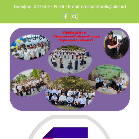
Skip
Телефон: 04733-2-09-38 | Email:
smilaschool6@ukr.net
to
content