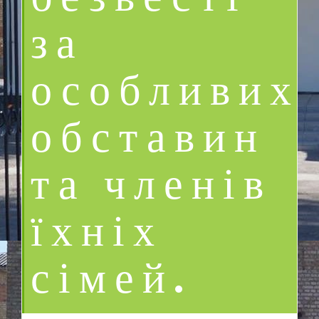
безвесті
за
особливих
обставин
та членів
їхніх
сімей.