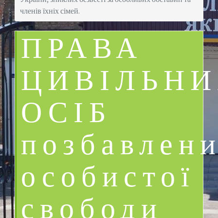
членів їхніх сімей.
ПРАВА
ЦИВІЛЬН
ОСІБ
позбавлен
особистої
свободи