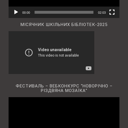
00:00
02:03
МІСЯЧНИК ШКІЛЬНИХ БІБЛІОТЕК-2025
ФЕСТИВАЛЬ – ВЕБКОНКУРС “НОВОРІЧНО –
РІЗДВЯНА МОЗАЇКА”
Відеопрогравач