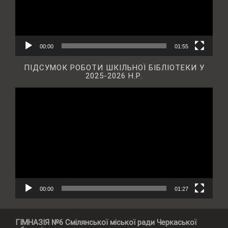
00:00
01:55
ПІДСУМОК РОБОТИ ШКІЛЬНОЇ БІБЛІОТЕКИ У
2025-2026 Н.Р.
Відеопрогравач
00:00
01:27
ГІМНАЗІЯ №6 Смілянської міської ради Черкаської