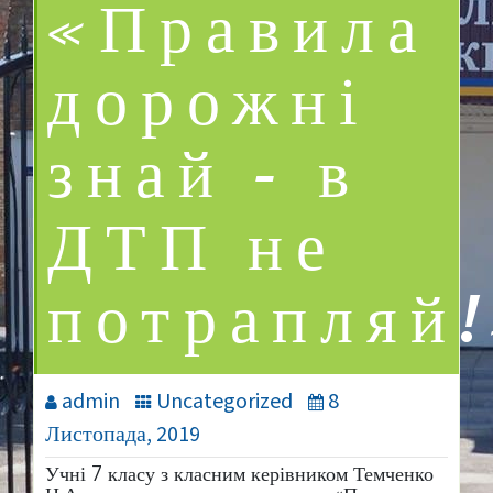
«Правила
дорожні
знай – в
ДТП не
потрапляй
admin
Uncategorized
8
Листопада, 2019
Учні 7 класу з класним керівником Темченко