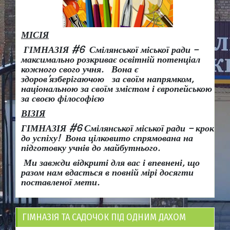
МІСІЯ
ГІМНАЗІЯ #6 Смілянської міської ради –
максимально розкриває освітній потенціал
кожного свого учня.
Вона є
здоров
’
язберігаючою за своїм напрямком,
національною за своїм змістом і європейською
за своєю філософією
ВІЗІЯ
ГІМНАЗІЯ #6 Смілянської міської ради
– крок
до успіху!
Вона
цілковито спрямована на
підготовку учнів до майбутнього.
Ми завжди відкриті для вас і впевнені, що
разом нам вдасться в повній мірі досягти
поставленої мети.
ГІМНАЗІЯ ТА САДОЧОК ПІД ОДНИМ ДАХОМ