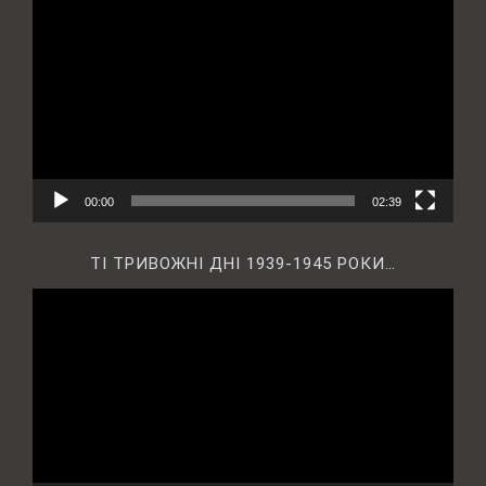
00:00
02:39
ТІ ТРИВОЖНІ ДНІ 1939-1945 РОКИ…
Відеопрогравач