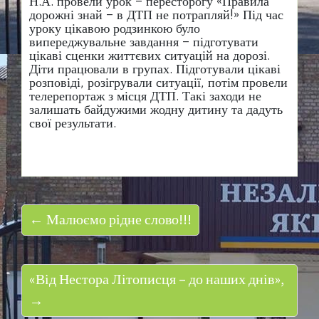
Н.А. провели урок – пересторогу «Правила
дорожні знай – в ДТП не потрапляй!» Під час
уроку цікавою родзинкою було
випереджувальне завдання – підготувати
цікаві сценки життєвих ситуацій на дорозі.
Діти працювали в групах. Підготували цікаві
розповіді, розігрували ситуації, потім провели
телерепортаж з місця ДТП. Такі заходи не
залишать байдужими жодну дитину та дадуть
свої результати.
← Малюємо рідне слово!!!
«Від Нестора Літописця – до наших днів»,
→