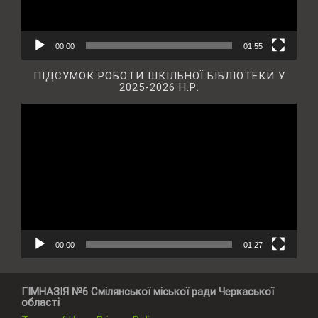
00:00
01:55
ПІДСУМОК РОБОТИ ШКІЛЬНОЇ БІБЛІОТЕКИ У
2025-2026 Н.Р.
Відеопрогравач
00:00
01:27
ГІМНАЗІЯ №6 Смілянської міської ради Черкаської
області