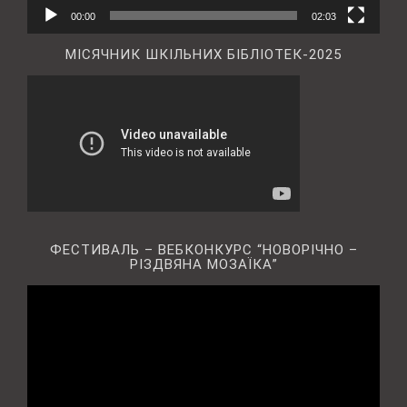
00:00
02:03
МІСЯЧНИК ШКІЛЬНИХ БІБЛІОТЕК-2025
ФЕСТИВАЛЬ – ВЕБКОНКУРС “НОВОРІЧНО –
РІЗДВЯНА МОЗАЇКА”
Відеопрогравач