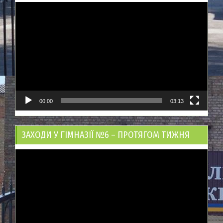
Відеопрогравач
00:00
03:13
ЗАХОДИ У ГІМНАЗІЇ №6 – ПРОТЯГОМ ТИЖНЯ
Відеопрогравач