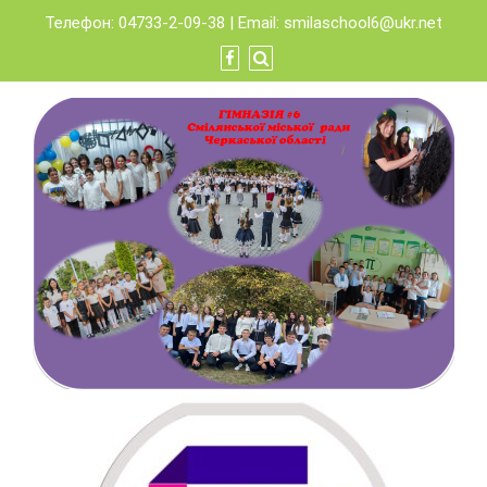
Skip
Телефон: 04733-2-09-38 | Email:
smilaschool6@ukr.net
to
content