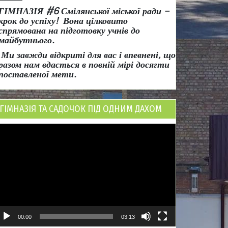
ГІМНАЗІЯ #6 Смілянської міської ради
–
крок до успіху!
Вона
цілковито
спрямована на підготовку учнів до
майбутнього.
Ми завжди відкриті для вас і впевнені, що
разом нам вдасться в повній мірі досягти
поставленої мети.
ГІМНАЗІЯ ТА САДОЧОК ПІД ОДНИМ ДАХОМ
ідеопрогравач
00:00
03:13