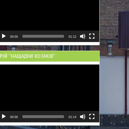
00:00
01:12
РІЙ “НАЩАДКИ КОЗАКІВ”
ідеопрогравач
00:00
01:14