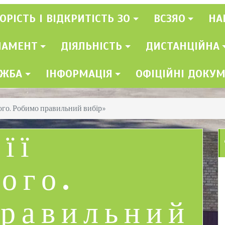
ОРІСТЬ І ВІДКРИТІСТЬ ЗО
ВСЗЯО
НА
ЛАМЕНТ
ДІЯЛЬНІСТЬ
ДИСТАНЦІЙНА
УЖБА
ІНФОРМАЦІЯ
ОФІЦІЙНІ ДОКУ
ого. Робимо правильний вибір»
її
ого.
правильний