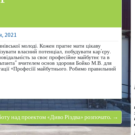
я, 2021
нівської молоді. Кожен прагне мати цікаву
ізувати власний потенціал, побудувати кар’єру.
овідальність за своє професійне майбутнє та в
ьтанта” вчителем основ здоровя Бойко М.В. для
тації «Професіїї майбутнього. Робимо правильний
боту над проектом «Диво Різдва» розпочато. →