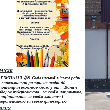
МІСІЯ
ГІМНАЗІЯ #6 Смілянської міської ради –
максимально розкриває освітній
потенціал кожного свого учня.
Вона є
здоров
’
язберігаючою за своїм напрямком,
національною за своїм змістом і
європейською за своєю філософією
ВІЗІЯ