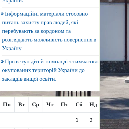
України.
Інформаційні матеріали стосовно
питань захисту прав людей, які
перебувають за кордоном та
розглядають можливість повернення в
Україну
Про вступ дітей та молоді з тимчасово
окупованих територій України до
закладів вищої освіти.
Пн
Вт
Ср
Чт
Пт
Сб
Нд
1
2