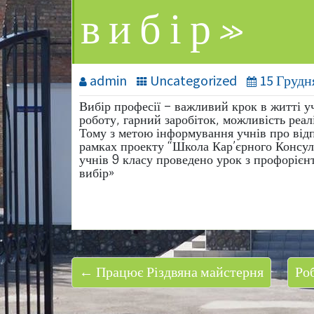
вибір»
admin
Uncategorized
15 Грудн
Вибір професії – важливий крок в житті уч
роботу, гарний заробіток, можливість реал
Тому з метою інформування учнів про відп
рамках проекту “Школа Кар’єрного Консул
учнів 9 класу проведено урок з профорієн
вибір»
← Працює Різдвяна майстерня
Ро