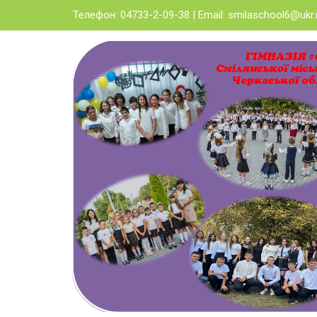
Skip
Телефон: 04733-2-09-38 | Email:
smilaschool6@ukr.
to
content