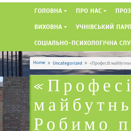
ГОЛОВНА
ПРО НАС
ПРОЗ
ВИХОВНА
УЧНІВСЬКИЙ ПАР
СОЦІАЛЬНО-ПСИХОЛОГІЧНА СЛ
Home
Uncategorized
«Професіїї майбутнь
«Професі
майбутнь
Робимо 