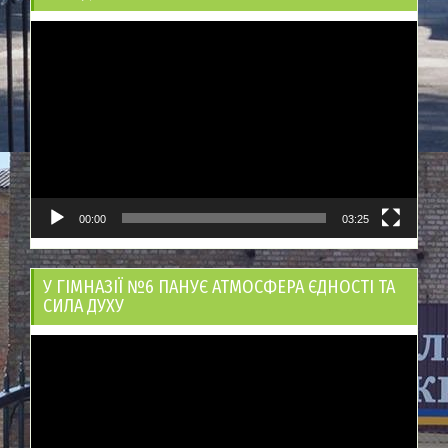
Відеопрогравач
00:00
03:25
У ГІМНАЗІЇ №6 ПАНУЄ АТМОСФЕРА ЄДНОСТІ ТА
СИЛА ДУХУ
Відеопрогравач