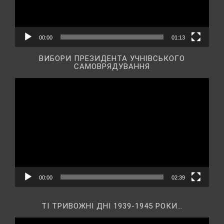
00:00
01:13
ВИБОРИ ПРЕЗИДЕНТА УЧНІВСЬКОГО
САМОВРЯДУВАННЯ
Відеопрогравач
00:00
02:39
ТІ ТРИВОЖНІ ДНІ 1939-1945 РОКИ…
Відеопрогравач