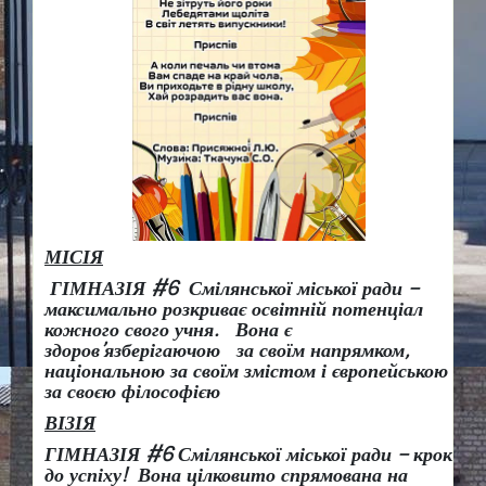
МІСІЯ
ГІМНАЗІЯ #6 Смілянської міської ради –
максимально розкриває освітній потенціал
кожного свого учня.
Вона є
здоров
’
язберігаючою за своїм напрямком,
національною за своїм змістом і європейською
за своєю філософією
ВІЗІЯ
ГІМНАЗІЯ #6 Смілянської міської ради
– крок
до успіху!
Вона
цілковито спрямована на