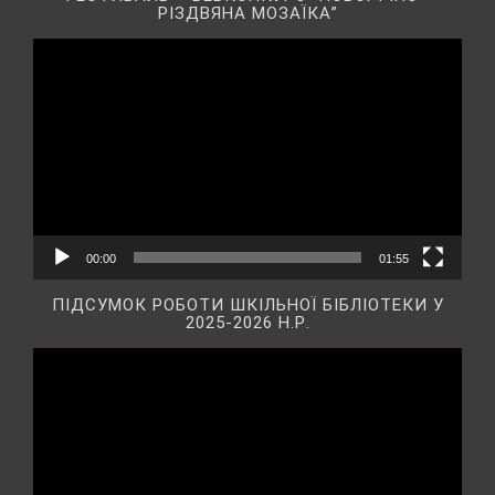
РІЗДВЯНА МОЗАЇКА”
Відеопрогравач
00:00
01:55
ПІДСУМОК РОБОТИ ШКІЛЬНОЇ БІБЛІОТЕКИ У
2025-2026 Н.Р.
Відеопрогравач