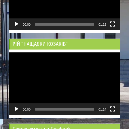
00:00
01:12
РІЙ “НАЩАДКИ КОЗАКІВ”
Відеопрогравач
00:00
01:14
Приєднуйтесь на Facebook