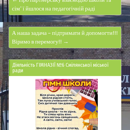
← Про партнерську взаємодію школи та
сім’ ї йшлося на педагогічній раді
А наша задача – підтримати й допомогти!!!
Віримо в перемогу!! →
Діяльність ГІМНАЗІЇ №6 Смілянської міської
ради