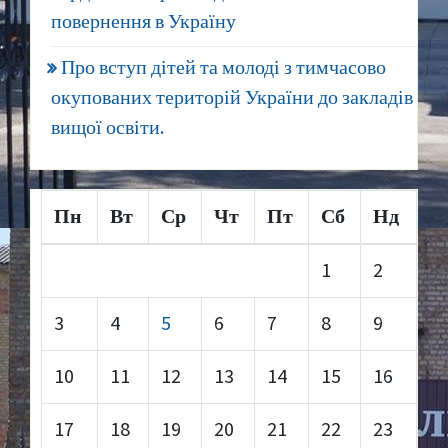
повернення в Україну
Про вступ дітей та молоді з тимчасово
окупованих територій України до закладів
вищої освіти.
Пн
Вт
Ср
Чт
Пт
Сб
Нд
1
2
3
4
5
6
7
8
9
10
11
12
13
14
15
16
17
18
19
20
21
22
23