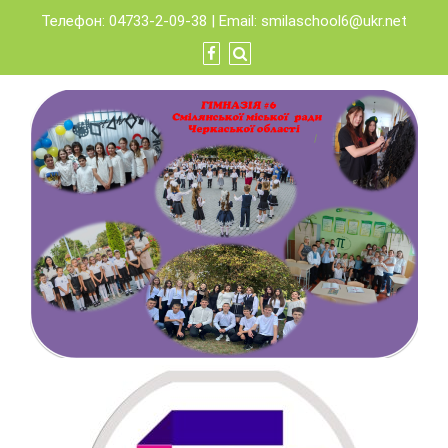
Skip
Телефон: 04733-2-09-38 | Email:
smilaschool6@ukr.net
to
content