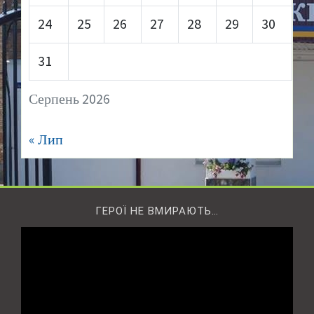
24
25
26
27
28
29
30
31
Серпень 2026
« Лип
ГЕРОЇ НЕ ВМИРАЮТЬ…
Відеопрогравач