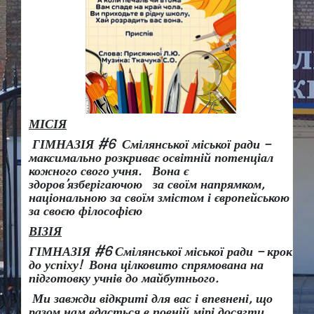
МІСІЯ
ГІМНАЗІЯ #6 Смілянської міської ради –
максимально розкриває освітній потенціал
кожного свого учня.
Вона є
здоров
’
язберігаючою за своїм напрямком,
національною за своїм змістом і європейською
за своєю філософією
ВІЗІЯ
ГІМНАЗІЯ #6 Смілянської міської ради
– крок
до успіху!
Вона
цілковито спрямована на
підготовку учнів до майбутнього.
Ми завжди відкриті для вас і впевнені, що
разом нам вдасться в повній мірі досягти