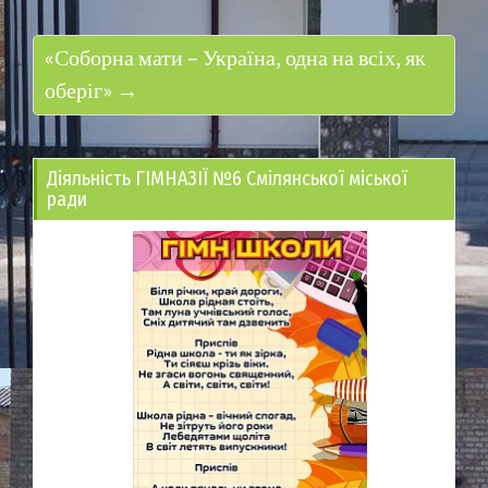
«Соборна мати – Україна, одна на всіх, як
оберіг» →
Діяльність ГІМНАЗІЇ №6 Смілянської міської
ради