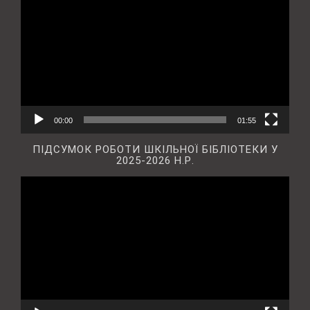
00:00
01:55
ПІДСУМОК РОБОТИ ШКІЛЬНОЇ БІБЛІОТЕКИ У
2025-2026 Н.Р.
Відеопрогравач