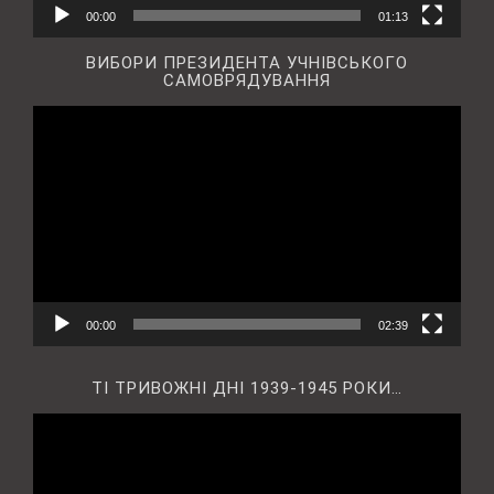
00:00
01:13
ВИБОРИ ПРЕЗИДЕНТА УЧНІВСЬКОГО
САМОВРЯДУВАННЯ
Відеопрогравач
00:00
02:39
ТІ ТРИВОЖНІ ДНІ 1939-1945 РОКИ…
Відеопрогравач