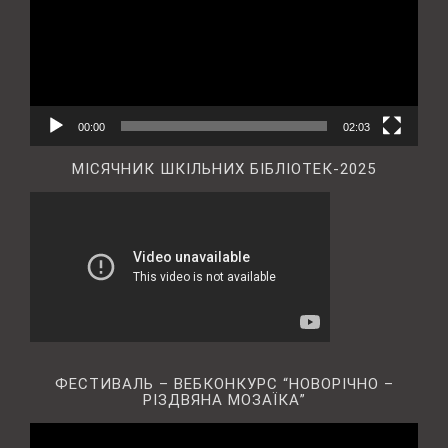
00:00
02:03
МІСЯЧНИК ШКІЛЬНИХ БІБЛІОТЕК-2025
ФЕСТИВАЛЬ – ВЕБКОНКУРС “НОВОРІЧНО –
РІЗДВЯНА МОЗАЇКА”
Відеопрогравач