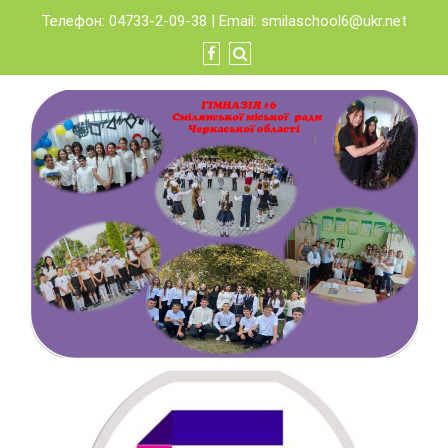
Skip
Телефон: 04733-2-09-38 | Email:
smilaschool6@ukr.net
to
content