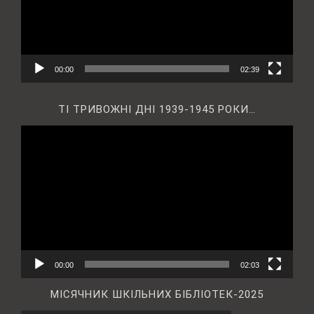
00:00
02:39
ТІ ТРИВОЖНІ ДНІ 1939-1945 РОКИ…
Відеопрогравач
00:00
02:03
МІСЯЧНИК ШКІЛЬНИХ БІБЛІОТЕК-2025