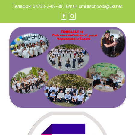
Skip
Телефон: 04733-2-09-38 | Email:
smilaschool6@ukr.net
to
content