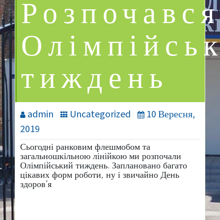
Розпочавс
Олімпійсь
тиждень
admin
Uncategorized
10 Вересня,
2019
Сьогодні ранковим флешмобом та
загальношкільною лінійкою ми розпочали
Олімпійський тиждень. Заплановано багато
цікавих форм роботи, ну і звичайно День
здоров’я