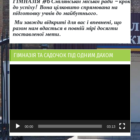
ГІМНАЗІЯ #6 Смілянської міської ради
– крок
до успіху!
Вона
цілковито спрямована на
підготовку учнів до майбутнього.
Ми завжди відкриті для вас і впевнені, що
разом нам вдасться в повній мірі досягти
поставленої мети.
ГІМНАЗІЯ ТА САДОЧОК ПІД ОДНИМ ДАХОМ
Відеопрогравач
00:00
03:13