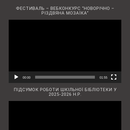
ФЕСТИВАЛЬ – ВЕБКОНКУРС “НОВОРІЧНО –
РІЗДВЯНА МОЗАЇКА”
Відеопрогравач
00:00
01:55
ПІДСУМОК РОБОТИ ШКІЛЬНОЇ БІБЛІОТЕКИ У
2025-2026 Н.Р.
Відеопрогравач