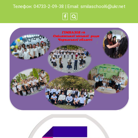
Skip
Телефон: 04733-2-09-38 | Email:
smilaschool6@ukr.net
to
content