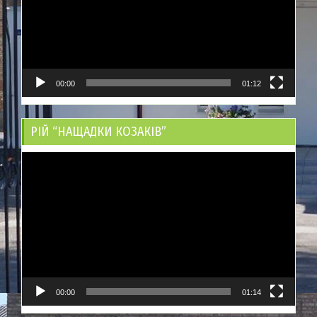
00:00
01:12
РІЙ “НАЩАДКИ КОЗАКІВ”
Відеопрогравач
00:00
01:14