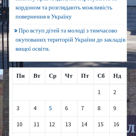
кордоном та розглядають можливість
повернення в Україну
Про вступ дітей та молоді з тимчасово
окупованих територій України до закладів
вищої освіти.
Пн
Вт
Ср
Чт
Пт
Сб
Нд
1
2
3
4
5
6
7
8
9
10
11
12
13
14
15
16