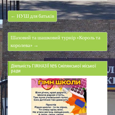
← НУШ для батьків
Шаховий та шашковий турнір «Король та
королева» →
Діяльність ГІМНАЗІЇ №6 Смілянської міської
ради