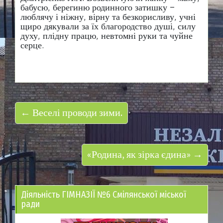
бабусю, берегиню родинного затишку –
люблячу і ніжну, вірну та безкорисливу, учні
щиро дякували за їх благородство душі, силу
духу, плідну працю, невтомні руки та чуйне
серце.
← Веселі проводи зими.
«Родина, як зірка єдина» →
Діяльність ГІМНАЗІЇ №6 Смілянської міської
ради