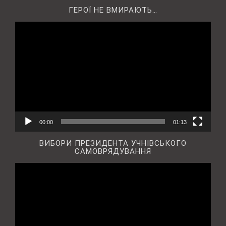
ГЕРОЇ НЕ ВМИРАЮТЬ…
Відеопрогравач
00:00
01:13
ВИБОРИ ПРЕЗИДЕНТА УЧНІВСЬКОГО
САМОВРЯДУВАННЯ
Відеопрогравач