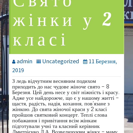
Свято
жінки у 2
класі
admin
Uncategorized
11 Березня,
2019
З ледь відчутним весняним подихом
приходить до нас чудове жіноче свято – 8
Березня. Цей день несе у світ ніжність і красу.
Адже усе найдорожче, що є у нашому житті –
щастя, радість, надія, кохання, пов’язане з
жінкою. До свята жіночої краси у 2 класі
пройшов святковий концерт. Теплі слова
побажання і привітання всім жінкам
підготували учні та класний керівник
Дмитрієнко Л.А. Возвеличуючи жінку – маму,