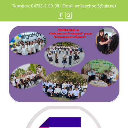
Skip
Телефон: 04733-2-09-38 | Email:
smilaschool6@ukr.net
to
content