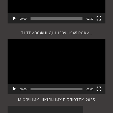
00:00
02:39
ТІ ТРИВОЖНІ ДНІ 1939-1945 РОКИ…
Відеопрогравач
00:00
02:03
МІСЯЧНИК ШКІЛЬНИХ БІБЛІОТЕК-2025