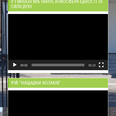
У ГІМНАЗІЇ №6 ПАНУЄ АТМОСФЕРА ЄДНОСТІ ТА
СИЛА ДУХУ
Відеопрогравач
00:00
01:12
РІЙ “НАЩАДКИ КОЗАКІВ”
Відеопрогравач