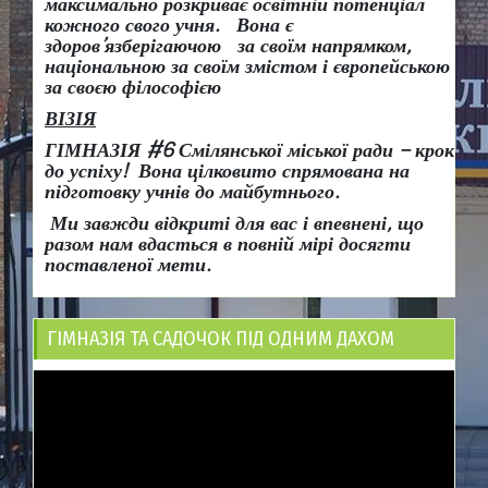
максимально розкриває освітній потенціал
кожного свого учня.
Вона є
здоров
’
язберігаючою за своїм напрямком,
національною за своїм змістом і європейською
за своєю філософією
ВІЗІЯ
ГІМНАЗІЯ #6 Смілянської міської ради
– крок
до успіху!
Вона
цілковито спрямована на
підготовку учнів до майбутнього.
Ми завжди відкриті для вас і впевнені, що
разом нам вдасться в повній мірі досягти
поставленої мети.
ГІМНАЗІЯ ТА САДОЧОК ПІД ОДНИМ ДАХОМ
Відеопрогравач