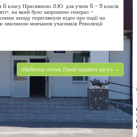
м 6 класу Присяжною Л.Ю. для учнів 6 – 9 класів
яті», на який було запрошено генерал –
ники заходу переглянули відео про події на
ли хвилиною мовчання учасників Революції
«Небесна сотня. Герої нашого часу» →