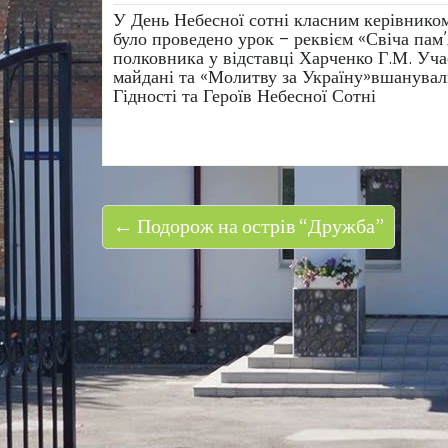
У День Небесної сотні класним керівнико
було проведено урок – реквієм «Свіча пам’
полковника у відставці Харченко Г.М. Учас
майдані та «Молитву за Україну»вшанува
Гідності та Героїв Небесної Сотні
← Подорож на острів “Дружба”