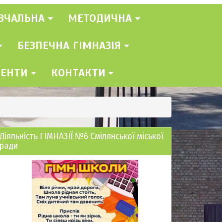
ВЧАЛЬНА
МЕТОДИЧНА
БЕЗПЕЧНА ГІМНАЗІЯ
МЕНТИ
КОНТАКТИ
Діяльність ГІМНАЗІЇ №6 Смілянської міської
ради