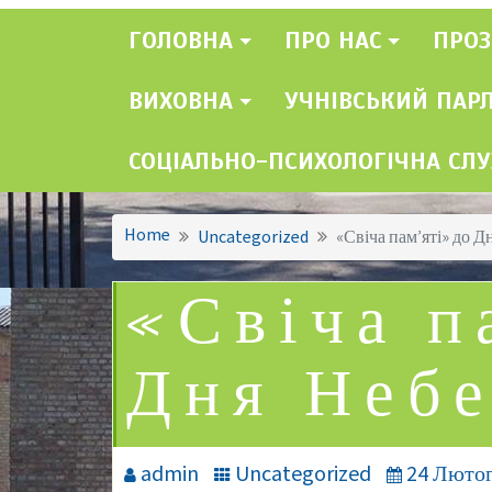
ГОЛОВНА
ПРО НАС
ПРОЗ
ВИХОВНА
УЧНІВСЬКИЙ ПАР
СОЦІАЛЬНО-ПСИХОЛОГІЧНА СЛ
Home
Uncategorized
«Свіча пам’яті» до Д
«Свіча п
Дня Небе
admin
Uncategorized
24 Лютог