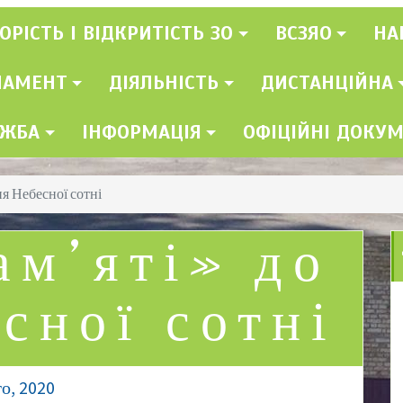
ОРІСТЬ І ВІДКРИТІСТЬ ЗО
ВСЗЯО
НА
ЛАМЕНТ
ДІЯЛЬНІСТЬ
ДИСТАНЦІЙНА
УЖБА
ІНФОРМАЦІЯ
ОФІЦІЙНІ ДОКУ
ня Небесної сотні
ам’яті» до
сної сотні
о, 2020