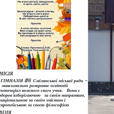
МІСІЯ
ГІМНАЗІЯ #6 Смілянської міської ради –
максимально розкриває освітній
потенціал кожного свого учня.
Вона є
здоров
’
язберігаючою за своїм напрямком,
національною за своїм змістом і
європейською за своєю філософією
ВІЗІЯ