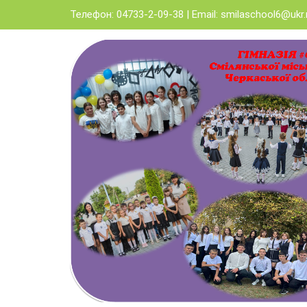
Skip
Телефон: 04733-2-09-38 | Email:
smilaschool6@ukr.
to
content