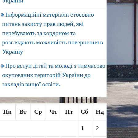
України.
Інформаційні матеріали стосовно
питань захисту прав людей, які
перебувають за кордоном та
розглядають можливість повернення в
Україну
Про вступ дітей та молоді з тимчасово
окупованих територій України до
закладів вищої освіти.
Пн
Вт
Ср
Чт
Пт
Сб
Нд
1
2