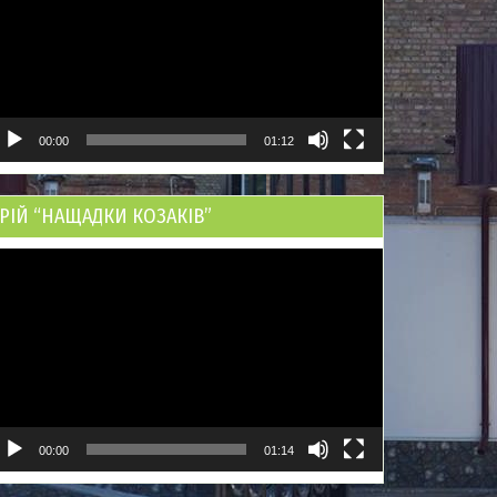
00:00
01:12
РІЙ “НАЩАДКИ КОЗАКІВ”
ідеопрогравач
00:00
01:14