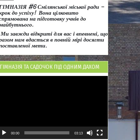
ГІМНАЗІЯ #6 Смілянської міської ради
–
крок до успіху!
Вона
цілковито
спрямована на підготовку учнів до
майбутнього.
Ми завжди відкриті для вас і впевнені, що
разом нам вдасться в повній мірі досягти
поставленої мети.
ГІМНАЗІЯ ТА САДОЧОК ПІД ОДНИМ ДАХОМ
ідеопрогравач
00:00
03:13