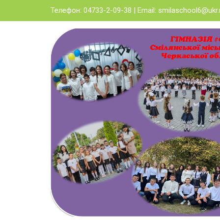
Skip
Телефон: 04733-2-09-38 | Email:
smilaschool6@ukr.
to
content