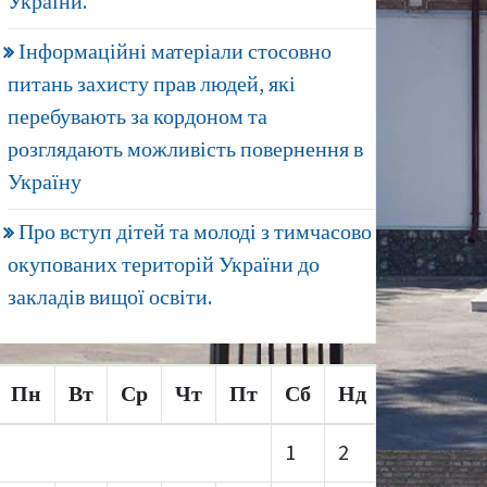
України.
Інформаційні матеріали стосовно
питань захисту прав людей, які
перебувають за кордоном та
розглядають можливість повернення в
Україну
Про вступ дітей та молоді з тимчасово
окупованих територій України до
закладів вищої освіти.
Пн
Вт
Ср
Чт
Пт
Сб
Нд
1
2