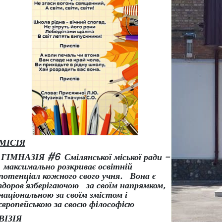
МІСІЯ
ГІМНАЗІЯ #6 Смілянської міської ради –
максимально розкриває освітній
потенціал кожного свого учня.
Вона є
здоров
’
язберігаючою за своїм напрямком,
національною за своїм змістом і
європейською за своєю філософією
ВІЗІЯ