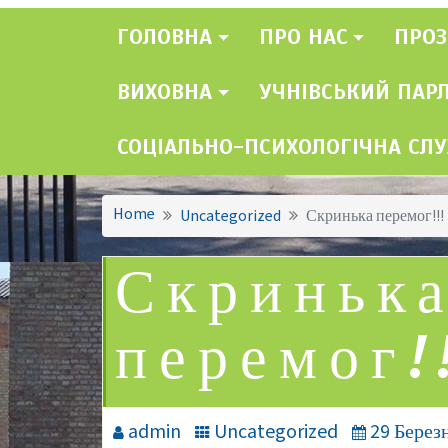
ГОЛОВНА
ПРО НАС
ПРОЗ
ВИХОВНА
УЧНІВСЬКИЙ ПАР
СОЦІАЛЬНО-ПСИХОЛОГІЧНА СЛ
Home
Uncategorized
Скринька перемог!!!
Скриньк
перемог!
admin
Uncategorized
29 Берез