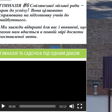
ГІМНАЗІЯ #6 Смілянської міської ради
–
крок до успіху!
Вона
цілковито
спрямована на підготовку учнів до
майбутнього.
Ми завжди відкриті для вас і впевнені, що
разом нам вдасться в повній мірі досягти
поставленої мети.
ГІМНАЗІЯ ТА САДОЧОК ПІД ОДНИМ ДАХОМ
ідеопрогравач
00:00
03:13