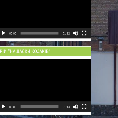
00:00
01:12
РІЙ “НАЩАДКИ КОЗАКІВ”
ідеопрогравач
00:00
01:14