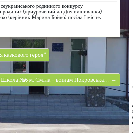
 Всеукраїнського родинного конкурсу
ї родини» (приурочений до Дня вишиванки)
ко (керівник Марина Бойко) посіла І місце.
 казкового героя”
Школа №6 м. Сміла – воїнам Покровська… →