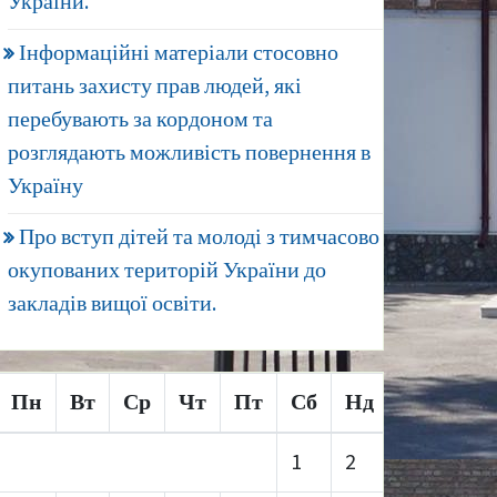
України.
Інформаційні матеріали стосовно
питань захисту прав людей, які
перебувають за кордоном та
розглядають можливість повернення в
Україну
Про вступ дітей та молоді з тимчасово
окупованих територій України до
закладів вищої освіти.
Пн
Вт
Ср
Чт
Пт
Сб
Нд
1
2