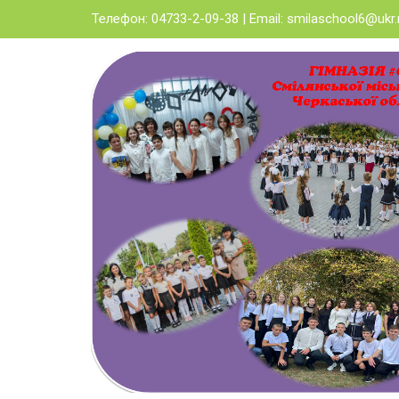
Skip
Телефон: 04733-2-09-38 | Email:
smilaschool6@ukr.
to
content