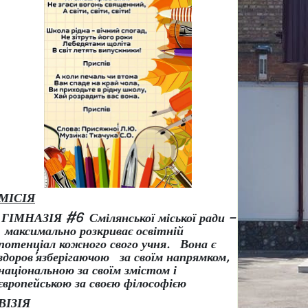
МІСІЯ
ГІМНАЗІЯ #6 Смілянської міської ради –
максимально розкриває освітній
потенціал кожного свого учня.
Вона є
здоров
’
язберігаючою за своїм напрямком,
національною за своїм змістом і
європейською за своєю філософією
ВІЗІЯ