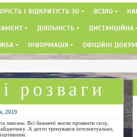
ОРІСТЬ І ВІДКРИТІСТЬ ЗО
ВСЗЯО
НА
ЛАМЕНТ
ДІЯЛЬНІСТЬ
ДИСТАНЦІЙНА
УЖБА
ІНФОРМАЦІЯ
ОФІЦІЙНІ ДОКУ
і розваги
я, 2019
 та змагань. Всі бажаючі могли проявити силу,
айданчику. А дехто тренувався інтелектуально,
портивним.