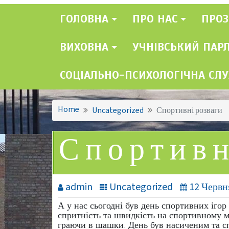
ГОЛОВНА
ПРО НАС
ПРОЗ
ВИХОВНА
УЧНІВСЬКИЙ ПАР
СОЦІАЛЬНО-ПСИХОЛОГІЧНА СЛ
Home
Uncategorized
Спортивні розваги
Спортивн
admin
Uncategorized
12 Червн
А у нас сьогодні був день спортивних ігор
спритність та швидкість на спортивному м
граючи в шашки. День був насиченим та с