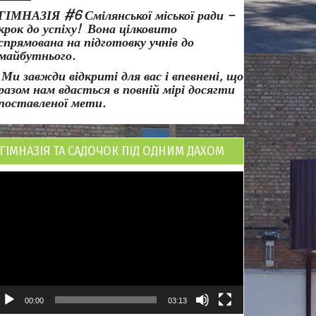
ГІМНАЗІЯ #6 Смілянської міської ради
–
крок до успіху!
Вона
цілковито
спрямована на підготовку учнів до
майбутнього.
Ми завжди відкриті для вас і впевнені, що
разом нам вдасться в повній мірі досягти
поставленої мети.
ГІМНАЗІЯ ТА САДОЧОК ПІД ОДНИМ ДАХОМ
ідеопрогравач
00:00
03:13