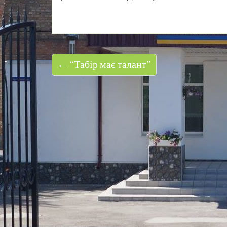
← “Табір має талант”