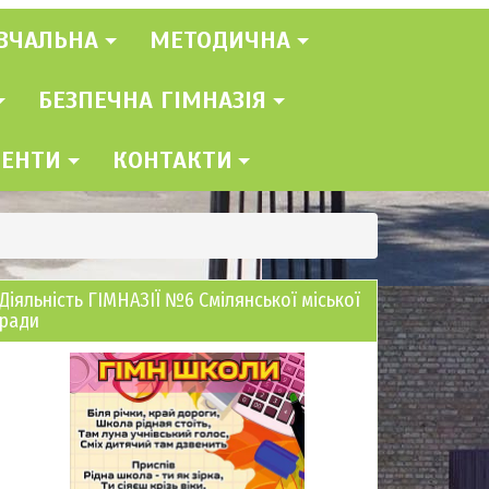
ВЧАЛЬНА
МЕТОДИЧНА
БЕЗПЕЧНА ГІМНАЗІЯ
МЕНТИ
КОНТАКТИ
Діяльність ГІМНАЗІЇ №6 Смілянської міської
ради