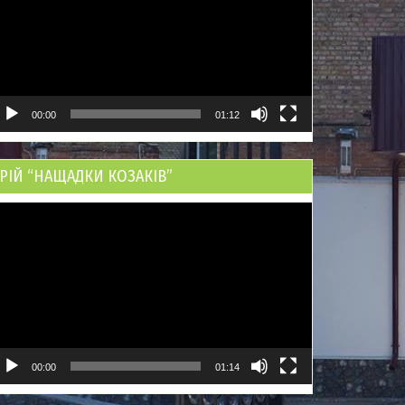
00:00
01:12
РІЙ “НАЩАДКИ КОЗАКІВ”
ідеопрогравач
00:00
01:14