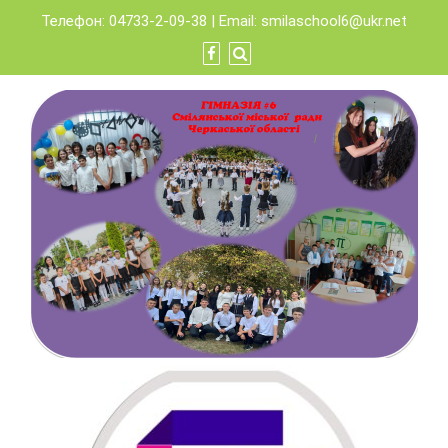
Skip
Телефон: 04733-2-09-38 | Email:
smilaschool6@ukr.net
to
content