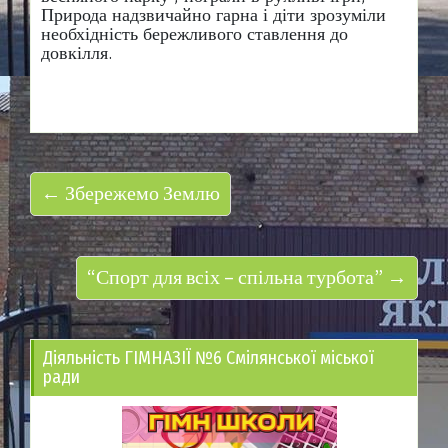
Природа надзвичайно гарна і діти зрозуміли
необхідність бережливого ставлення до
довкілля.
← Збережемо Землю
“Спорт для всіх – спільна турбота” →
Діяльність ГІМНАЗІЇ №6 Смілянської міської
ради