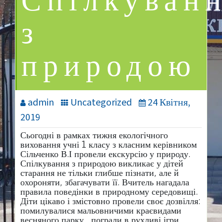
Спілкуван
з
природою
admin
Uncategorized
24 Квітня,
2019
Сьогодні в рамках тижня екологічного
виховання учні 1 класу з класним керівником
Сільченко В.І провели екскурсію у природу.
Спілкування з природою викликає у дітей
старання не тільки глибше пізнати, але й
охороняти, збагачувати її. Вчитель нагадала
правила поведінки в природному середовищі.
Діти цікаво і змістовно провели своє дозвілля:
помилувалися мальовничими краєвидами
весняного парку , пограли в рухливі ігри,