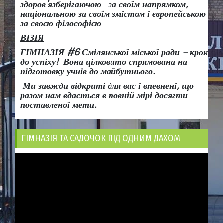
здоров
’
язберігаючою за своїм напрямком,
національною за своїм змістом і європейською
за своєю філософією
ВІЗІЯ
ГІМНАЗІЯ #6 Смілянської міської ради
– крок
до успіху!
Вона
цілковито спрямована на
підготовку учнів до майбутнього.
Ми завжди відкриті для вас і впевнені, що
разом нам вдасться в повній мірі досягти
поставленої мети.
ГІМНАЗІЯ ТА САДОЧОК ПІД ОДНИМ ДАХОМ
Відеопрогравач