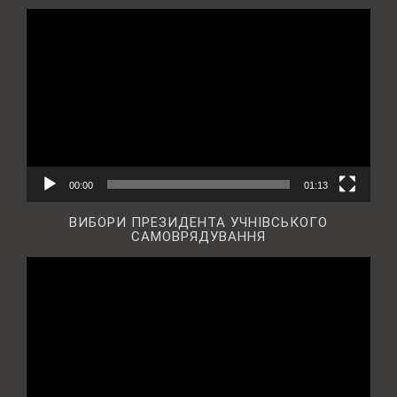
Відеопрогравач
00:00
01:13
ВИБОРИ ПРЕЗИДЕНТА УЧНІВСЬКОГО
САМОВРЯДУВАННЯ
Відеопрогравач