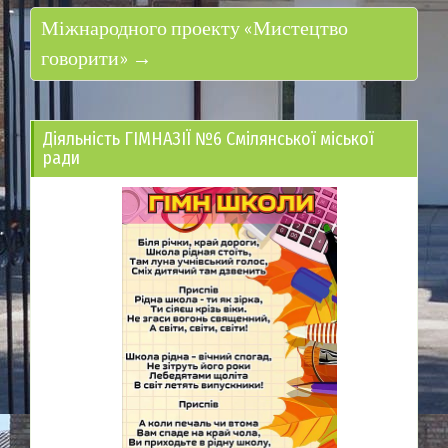
Міжнародного проекту «Мистецтво
говорити» →
Діяльність ГІМНАЗІЇ №6 Смілянської міської
ради