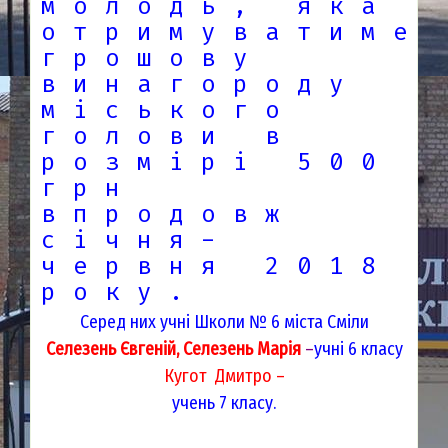
молодь, яка
отримуватиме
грошову
винагороду
міського
голови в
розмірі 500
грн
впродовж
січня-
червня 2018
року.
Серед них учні Школи № 6 міста Сміли
Селезень Євгеній, Селезень Марія
–
учні 6 класу
Кугот Дмитро –
учень 7 класу.