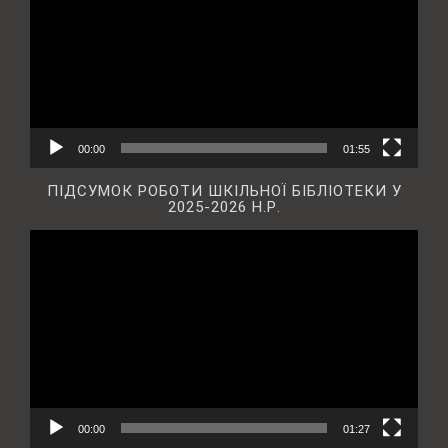
00:00
01:55
ПІДСУМОК РОБОТИ ШКІЛЬНОЇ БІБЛІОТЕКИ У
2025-2026 Н.Р.
Відеопрогравач
00:00
01:27