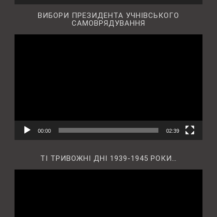
ВИБОРИ ПРЕЗИДЕНТА УЧНІВСЬКОГО
САМОВРЯДУВАННЯ
Відеопрогравач
00:00
02:39
ТІ ТРИВОЖНІ ДНІ 1939-1945 РОКИ…
Відеопрогравач