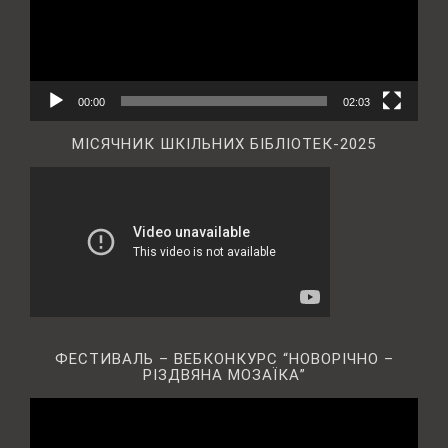
00:00
02:03
МІСЯЧНИК ШКІЛЬНИХ БІБЛІОТЕК-2025
ФЕСТИВАЛЬ – ВЕБКОНКУРС “НОВОРІЧНО –
РІЗДВЯНА МОЗАЇКА”
Відеопрогравач