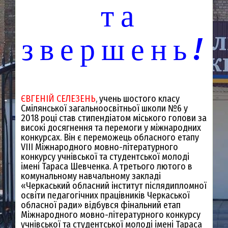
та
звершень!
ЄВГЕНІЙ СЕЛЕЗЕНЬ
,
учень шо
стого класу
Смілянської загальноосвітньої школи №6 у
2018 роц
і став стипендіатом міського голови за
високі досягнення та перемоги у міжнародних
конкурсах. Він є переможець обласного етапу
VІІІ Міжнародного мовно-літературного
конкурсу учнівської та студентської молоді
імені Тараса Шевченка. А третього лютого в
комунальному навчальному закладі
«Черкаський обласний інститут післядипломної
освіти педагогічних працівників Черкаської
обласної ради» відбувся фінальний етап
Міжнародного мовно-літературного конкурсу
учнівської та студентської молоді імені Тараса