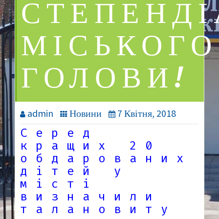
СТЕПЕНДІ
МІСЬКОГО
ГОЛОВИ!
admin
Новини
7 Квітня, 2018
Серед
кращих 20
обдарованих
дітей у
місті
визначили
талановиту