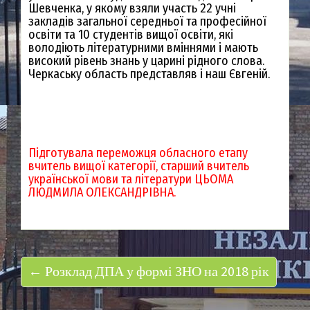
Шевченка, у якому взяли участь 22 учні
закладів загальної середньої та професійної
освіти та 10 студентів вищої освіти, які
володіють літературними вміннями і мають
високий рівень знань у царині рідного слова.
Черкаську область предста
вл
яв і наш Євгеній.
Підготувала переможця обласного етапу
вчитель вищої категорії, старший вчитель
української мови та літератури ЦЬОМА
ЛЮДМИЛА ОЛЕКСАНДРІВНА.
← Розклад ДПА у формі ЗНО на 2018 рік