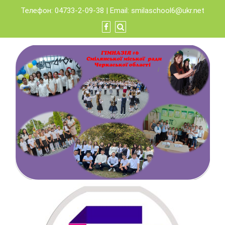
Skip
Телефон: 04733-2-09-38 | Email:
smilaschool6@ukr.net
to
content