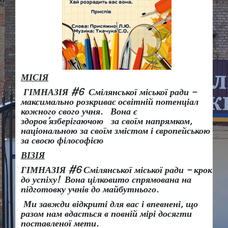
МІСІЯ
ГІМНАЗІЯ #6 Смілянської міської ради –
максимально розкриває освітній потенціал
кожного свого учня.
Вона є
здоров
’
язберігаючою за своїм напрямком,
національною за своїм змістом і європейською
за своєю філософією
ВІЗІЯ
ГІМНАЗІЯ #6 Смілянської міської ради
– крок
до успіху!
Вона
цілковито спрямована на
підготовку учнів до майбутнього.
Ми завжди відкриті для вас і впевнені, що
разом нам вдасться в повній мірі досягти
поставленої мети.