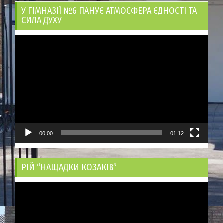
У ГІМНАЗІЇ №6 ПАНУЄ АТМОСФЕРА ЄДНОСТІ ТА
СИЛА ДУХУ
Відеопрогравач
00:00
01:12
РІЙ “НАЩАДКИ КОЗАКІВ”
Відеопрогравач