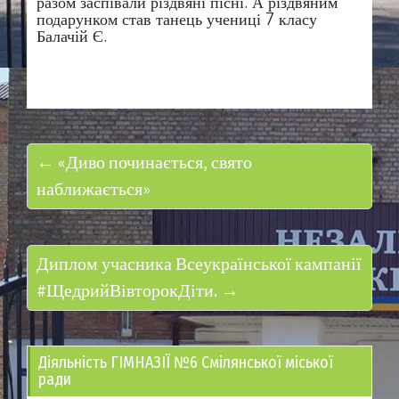
разом заспівали різдвяні пісні. А різдвяним
подарунком став танець учениці 7 класу
Балачій Є.
← «Диво починається, свято
наближається»
Диплом учасника Всеукраїнської кампанії
#ЩедрийВівторокДіти. →
Діяльність ГІМНАЗІЇ №6 Смілянської міської
ради