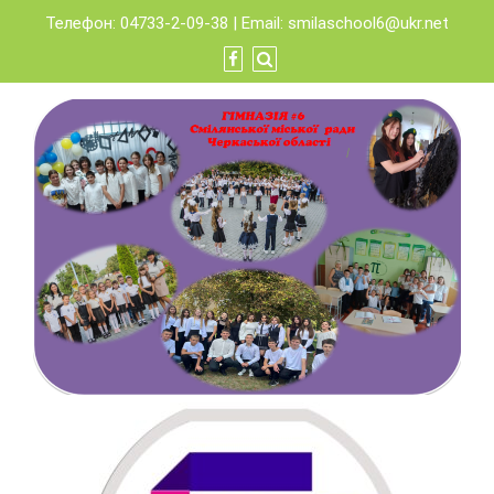
Skip
Телефон: 04733-2-09-38 | Email:
smilaschool6@ukr.net
to
content