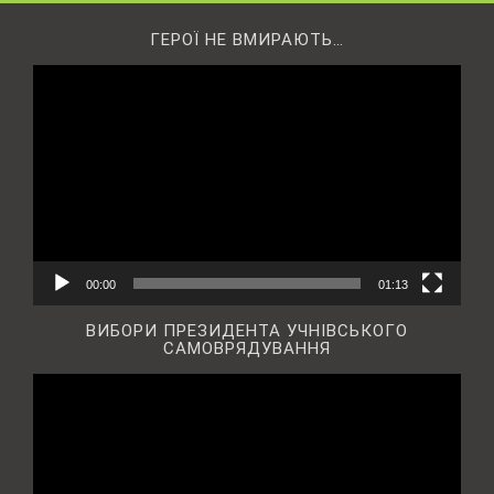
ГЕРОЇ НЕ ВМИРАЮТЬ…
Відеопрогравач
00:00
01:13
ВИБОРИ ПРЕЗИДЕНТА УЧНІВСЬКОГО
САМОВРЯДУВАННЯ
Відеопрогравач