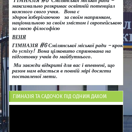
ГІМНАЗІЯ #6 Смілянської міської ради –
максимально розкриває освітній потенціал
кожного свого учня.
Вона є
здоров
’
язберігаючою за своїм напрямком,
національною за своїм змістом і європейською
за своєю філософією
ВІЗІЯ
ГІМНАЗІЯ #6 Смілянської міської ради
– крок
до успіху!
Вона
цілковито спрямована на
підготовку учнів до майбутнього.
Ми завжди відкриті для вас і впевнені, що
разом нам вдасться в повній мірі досягти
поставленої мети.
ГІМНАЗІЯ ТА САДОЧОК ПІД ОДНИМ ДАХОМ
Відеопрогравач