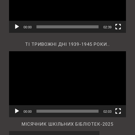
00:00
02:39
ТІ ТРИВОЖНІ ДНІ 1939-1945 РОКИ…
Відеопрогравач
00:00
02:03
МІСЯЧНИК ШКІЛЬНИХ БІБЛІОТЕК-2025