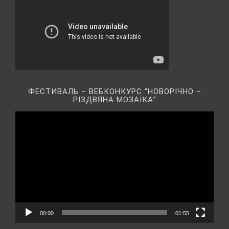
ФЕСТИВАЛЬ – ВЕБКОНКУРС “НОВОРІЧНО –
РІЗДВЯНА МОЗАЇКА”
Відеопрогравач
00:00
01:55