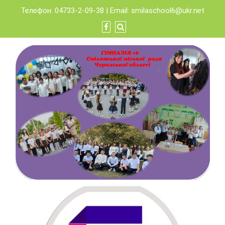
Skip
Телефон: 04733-2-09-38 | Email:
smilaschool6@ukr.net
to
content