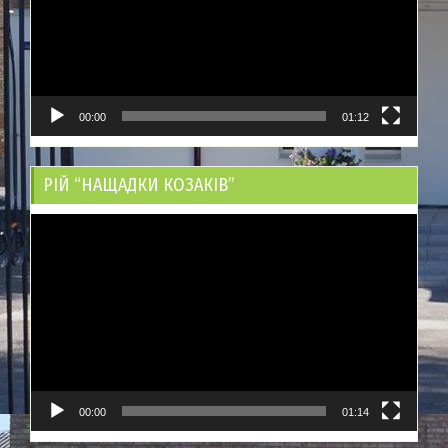
00:00
01:12
РІЙ “НАЩАДКИ КОЗАКІВ”
Відеопрогравач
00:00
01:14