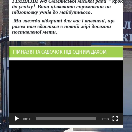
ГІМНАЗІЯ #6 Смілянської міської ради
– крок
до успіху!
Вона
цілковито спрямована на
підготовку учнів до майбутнього.
Ми завжди відкриті для вас і впевнені, що
разом нам вдасться в повній мірі досягти
поставленої мети.
ГІМНАЗІЯ ТА САДОЧОК ПІД ОДНИМ ДАХОМ
Відеопрогравач
00:00
03:13