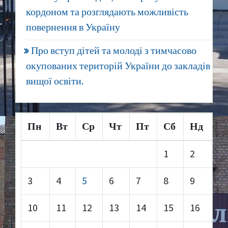
кордоном та розглядають можливість
повернення в Україну
Про вступ дітей та молоді з тимчасово
окупованих територій України до закладів
вищої освіти.
Пн
Вт
Ср
Чт
Пт
Сб
Нд
1
2
3
4
5
6
7
8
9
10
11
12
13
14
15
16