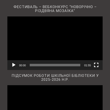
ФЕСТИВАЛЬ – ВЕБКОНКУРС “НОВОРІЧНО –
РІЗДВЯНА МОЗАЇКА”
Відеопрогравач
00:00
01:55
ПІДСУМОК РОБОТИ ШКІЛЬНОЇ БІБЛІОТЕКИ У
2025-2026 Н.Р.
Відеопрогравач