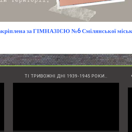
закріплена за ГІМНАЗІЄЮ №6 Смілянської місько
ТІ ТРИВОЖНІ ДНІ 1939-1945 РОКИ…
Відеопрогравач
В