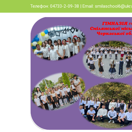
Skip
Телефон: 04733-2-09-38 | Email:
smilaschool6@ukr.
to
content