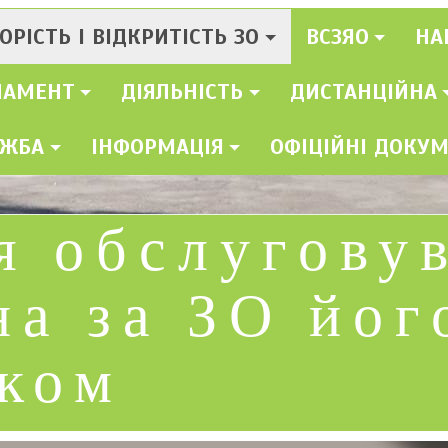
ОРІСТЬ І ВІДКРИТІСТЬ ЗО
ВСЗЯО
НА
ЛАМЕНТ
ДІЯЛЬНІСТЬ
ДИСТАНЦІЙНА
УЖБА
ІНФОРМАЦІЯ
ОФІЦІЙНІ ДОКУ
я обслугову
на за ЗО йог
ком