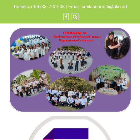
Skip
Телефон: 04733-2-09-38 | Email:
smilaschool6@ukr.net
to
content