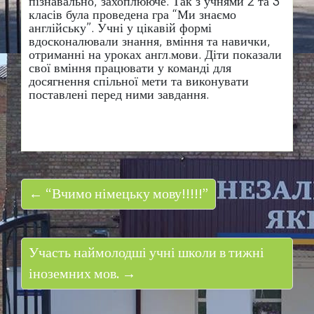
пізнавально, захоплююче. Так з учнями 2 та 3
класів була проведена гра “Ми знаємо
англійську”. Учні у цікавій формі
вдосконалювали знання, вміння та навички,
отриманні на уроках англ.мови. Діти показали
свої вміння працювати у команді для
досягнення спільної мети та виконувати
поставлені перед ними завдання.
← “Вчимо німецьку мову!!!!!”
Участь наймолодші учні школи в тижні
іноземних мов. →