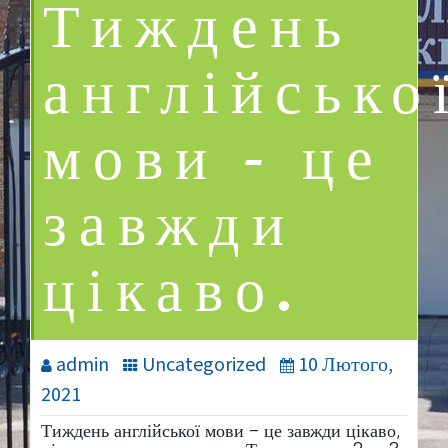
Тиждень
англійсько
мови – це
завжди
цікаво.
admin
Uncategorized
10 Лютого,
2021
Тиждень англійської мови – це завжди цікаво,