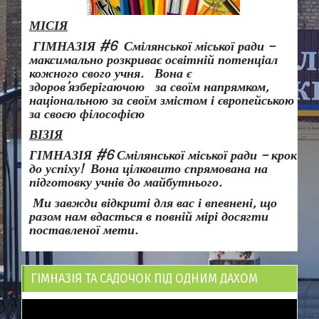
МІСІЯ
ГІМНАЗІЯ #6 Смілянської міської ради –
максимально розкриває освітній потенціал
кожного свого учня.
Вона є
здоров
’
язберігаючою за своїм напрямком,
національною за своїм змістом і європейською
за своєю філософією
ВІЗІЯ
ГІМНАЗІЯ #6 Смілянської міської ради
– крок
до успіху!
Вона
цілковито спрямована на
підготовку учнів до майбутнього.
Ми завжди відкриті для вас і впевнені, що
разом нам вдасться в повній мірі досягти
поставленої мети.
ГІМНАЗІЯ ТА САДОЧОК ПІД ОДНИМ ДАХОМ
Відеопрогравач