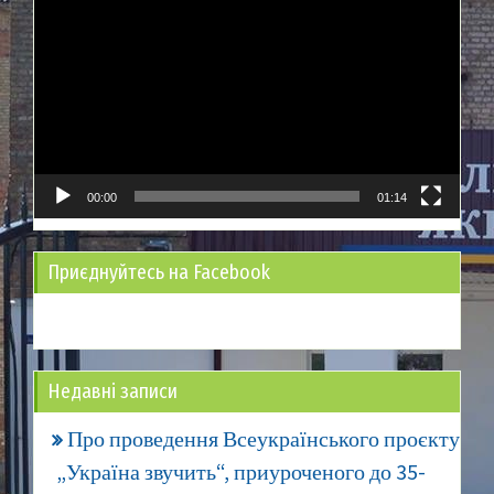
00:00
01:14
Приєднуйтесь на Facebook
Недавні записи
Про проведення Всеукраїнського проєкту
„Україна звучить“, приуроченого до 35-