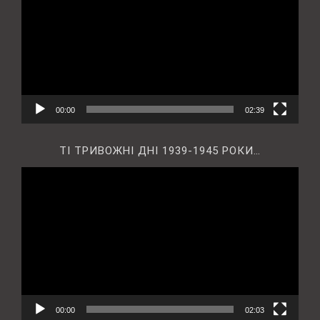
00:00
02:39
ТІ ТРИВОЖНІ ДНІ 1939-1945 РОКИ…
Відеопрогравач
00:00
02:03