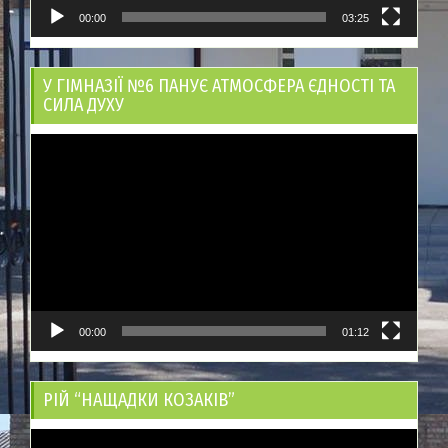
00:00
03:25
У ГІМНАЗІЇ №6 ПАНУЄ АТМОСФЕРА ЄДНОСТІ ТА
СИЛА ДУХУ
Відеопрогравач
00:00
01:12
РІЙ “НАЩАДКИ КОЗАКІВ”
Відеопрогравач