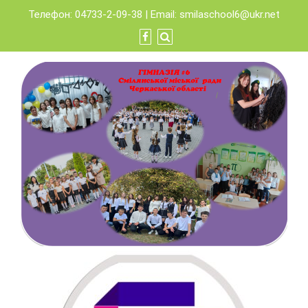
Skip
Телефон: 04733-2-09-38 | Email:
smilaschool6@ukr.net
to
content