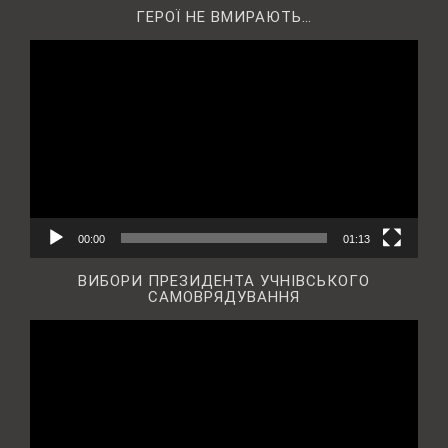
ГЕРОЇ НЕ ВМИРАЮТЬ…
Відеопрогравач
00:00
01:13
ВИБОРИ ПРЕЗИДЕНТА УЧНІВСЬКОГО
САМОВРЯДУВАННЯ
Відеопрогравач