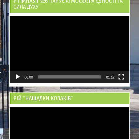
У ГІМНАЗІЇ №6 ПАНУЄ АТМОСФЕРА ЄДНОСТІ ТА
СИЛА ДУХУ
Відеопрогравач
00:00
01:12
РІЙ “НАЩАДКИ КОЗАКІВ”
Відеопрогравач