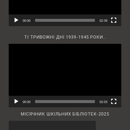
00:00
02:39
ТІ ТРИВОЖНІ ДНІ 1939-1945 РОКИ…
Відеопрогравач
00:00
02:03
МІСЯЧНИК ШКІЛЬНИХ БІБЛІОТЕК-2025