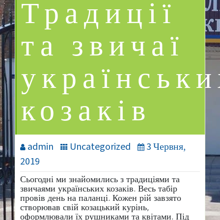
Традиції
та звичаї
українськи
козаків
admin
Uncategorized
3 Червня,
2019
Сьогодні ми знайомились з традиціями та
звичаями українських козаків. Весь табір
провів день на паланці. Кожен рій завзято
створював свій козацький курінь,
оформлювали їх рушниками та квітами. Під