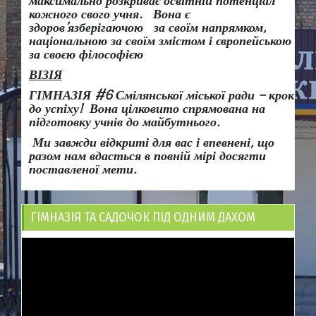
максимально розкриває освітній потенціал
кожного свого учня.
Вона є
здоров
’
язберігаючою за своїм напрямком,
національною за своїм змістом і європейською
за своєю філософією
ВІЗІЯ
ГІМНАЗІЯ #6 Смілянської міської ради
– крок
до успіху!
Вона
цілковито спрямована на
підготовку учнів до майбутнього.
Ми завжди відкриті для вас і впевнені, що
разом нам вдасться в повній мірі досягти
поставленої мети.
ГІМНАЗІЯ ТА САДОЧОК ПІД ОДНИМ ДАХОМ
Відеопрогравач