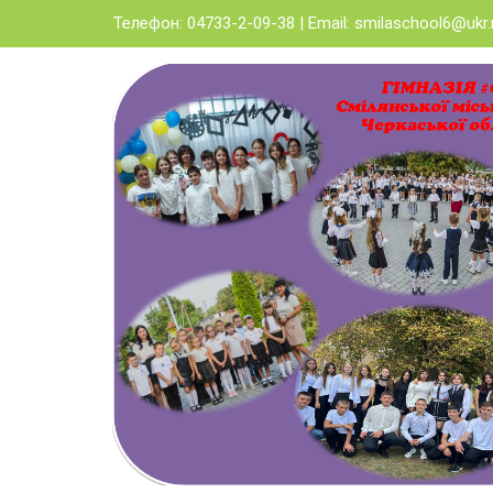
Skip
Телефон: 04733-2-09-38 | Email:
smilaschool6@ukr.
to
content