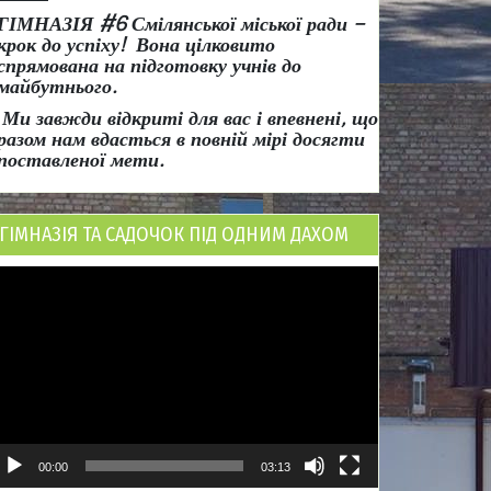
ГІМНАЗІЯ #6 Смілянської міської ради
–
крок до успіху!
Вона
цілковито
спрямована на підготовку учнів до
майбутнього.
Ми завжди відкриті для вас і впевнені, що
разом нам вдасться в повній мірі досягти
поставленої мети.
ГІМНАЗІЯ ТА САДОЧОК ПІД ОДНИМ ДАХОМ
ідеопрогравач
00:00
03:13