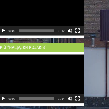
00:00
01:12
РІЙ “НАЩАДКИ КОЗАКІВ”
ідеопрогравач
00:00
01:14