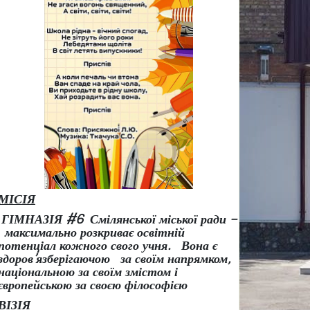
МІСІЯ
ГІМНАЗІЯ #6 Смілянської міської ради –
максимально розкриває освітній
потенціал кожного свого учня.
Вона є
здоров
’
язберігаючою за своїм напрямком,
національною за своїм змістом і
європейською за своєю філософією
ВІЗІЯ