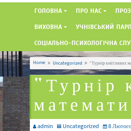
ГОЛОВНА
ПРО НАС
ПРОЗ
ВИХОВНА
УЧНІВСЬКИЙ ПАР
СОЦІАЛЬНО-ПСИХОЛОГІЧНА СЛ
Home
Uncategorized
“Турнір кмітливих м
“Турнір 
математи
admin
Uncategorized
8 Лютого