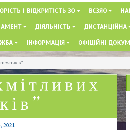
ОРІСТЬ І ВІДКРИТІСТЬ ЗО
ВСЗЯО
НА
ЛАМЕНТ
ДІЯЛЬНІСТЬ
ДИСТАНЦІЙНА
УЖБА
ІНФОРМАЦІЯ
ОФІЦІЙНІ ДОКУ
атематиків”
кмітливих
ків”
, 2021