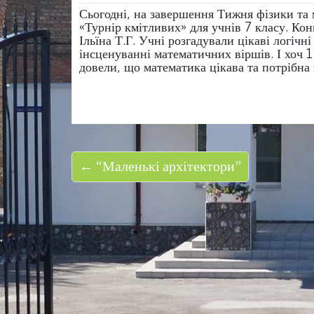
Сьогодні, на завершення Тижня фізики та
«Турнір кмітливих» для учнів 7 класу. Ко
Ільїна Т.Г. Учні розгадували цікаві логічн
інсценуванні математичних віршів. І хоч 1
довели, що математика цікава та потрібна 
← “Маленькі архітектори”