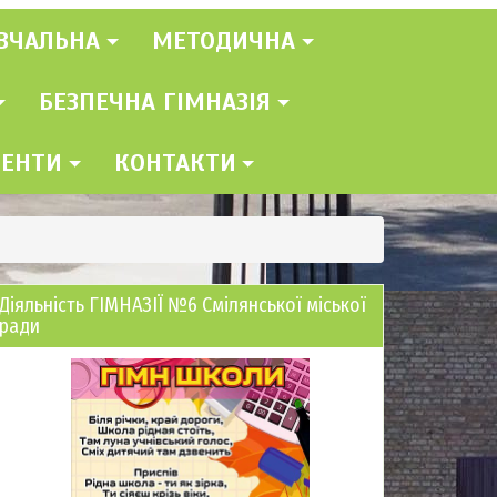
ВЧАЛЬНА
МЕТОДИЧНА
БЕЗПЕЧНА ГІМНАЗІЯ
МЕНТИ
КОНТАКТИ
Діяльність ГІМНАЗІЇ №6 Смілянської міської
ради