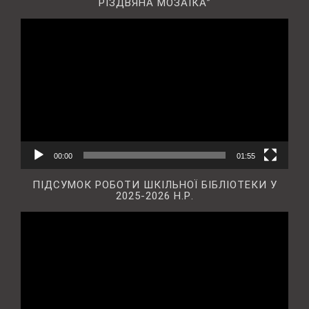
РІЗДВЯНА МОЗАЇКА”
Відеопрогравач
00:00
01:55
ПІДСУМОК РОБОТИ ШКІЛЬНОЇ БІБЛІОТЕКИ У
2025-2026 Н.Р.
Відеопрогравач