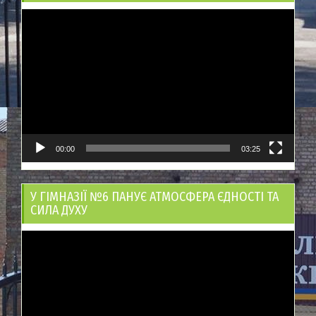
Відеопрогравач
00:00
03:25
У ГІМНАЗІЇ №6 ПАНУЄ АТМОСФЕРА ЄДНОСТІ ТА
СИЛА ДУХУ
Відеопрогравач