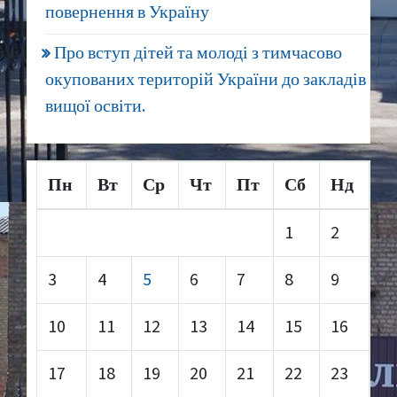
повернення в Україну
Про вступ дітей та молоді з тимчасово
окупованих територій України до закладів
вищої освіти.
Пн
Вт
Ср
Чт
Пт
Сб
Нд
1
2
3
4
5
6
7
8
9
10
11
12
13
14
15
16
17
18
19
20
21
22
23