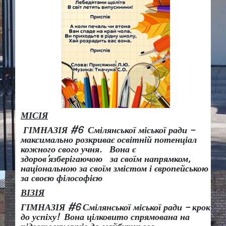
МІСІЯ
ГІМНАЗІЯ #6 Смілянської міської ради –
максимально розкриває освітній потенціал
кожного свого учня.
Вона є
здоров
’
язберігаючою за своїм напрямком,
національною за своїм змістом і європейською
за своєю філософією
ВІЗІЯ
ГІМНАЗІЯ #6 Смілянської міської ради
– крок
до успіху!
Вона
цілковито спрямована на