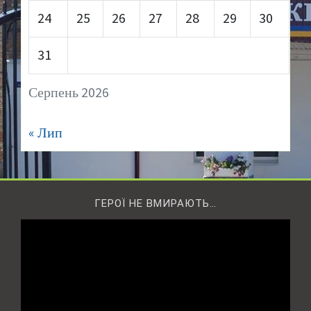
24
25
26
27
28
29
30
31
Серпень 2026
« Лип
ГЕРОЇ НЕ ВМИРАЮТЬ…
Відеопрогравач