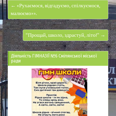
← «Рухаємося, відгадуємо, спілкуємося,
малюємо»».
“Прощай, школо, здрастуй, літо!” →
Діяльність ГІМНАЗІЇ №6 Смілянської міської
ради