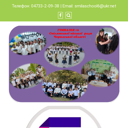
Skip
Телефон: 04733-2-09-38 | Email:
smilaschool6@ukr.net
to
content