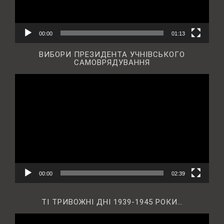
00:00
01:13
ВИБОРИ ПРЕЗИДЕНТА УЧНІВСЬКОГО
САМОВРЯДУВАННЯ
Відеопрогравач
00:00
02:39
ТІ ТРИВОЖНІ ДНІ 1939-1945 РОКИ…
Відеопрогравач