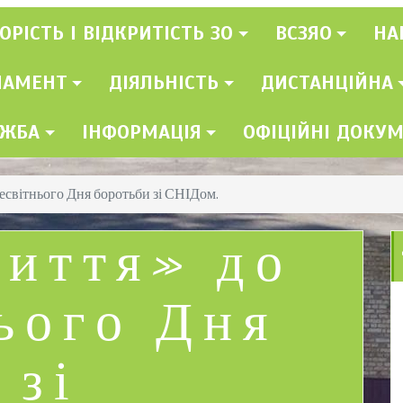
ОРІСТЬ І ВІДКРИТІСТЬ ЗО
ВСЗЯО
НА
ЛАМЕНТ
ДІЯЛЬНІСТЬ
ДИСТАНЦІЙНА
УЖБА
ІНФОРМАЦІЯ
ОФІЦІЙНІ ДОКУ
есвітнього Дня боротьби зі СНІДом.
иття» до
ього Дня
 зі