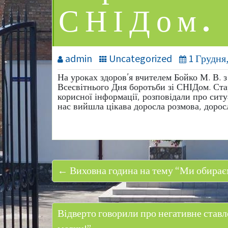
СНІДом.
admin
Uncategorized
1 Грудня
На уроках здоров’я вчителем Бойко М. В. 
Всесвітнього Дня боротьби зі СНІДом. Ста
корисної інформації, розповідали про ситу
нас вийшла цікава доросла розмова, дорос
← Виховна година на тему “Ми обирає
Відверто говорили про негативне ставле