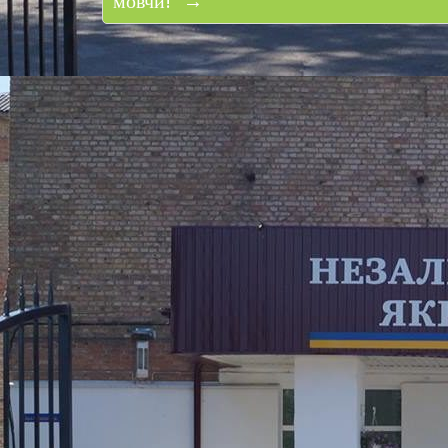
мовчи!” →