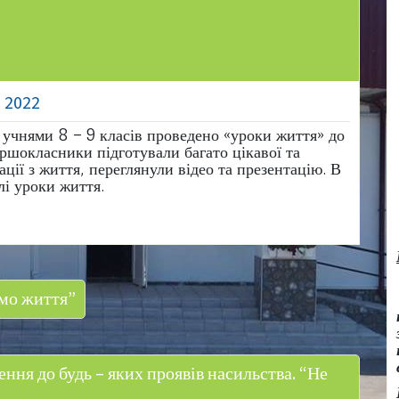
, 2022
з учнями 8 – 9 класів проведено «уроки життя» до
ршокласники підготували багато цікавої та
ації з життя, переглянули відео та презентацію. В
лі уроки життя.
мо життя”
ння до будь – яких проявів насильства. “Не