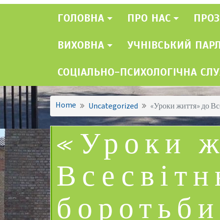
ГОЛОВНА
ПРО НАС
ПРОЗ
ВИХОВНА
УЧНІВСЬКИЙ ПАР
СОЦІАЛЬНО-ПСИХОЛОГІЧНА СЛ
Home
Uncategorized
«Уроки життя» до Вс
«Уроки ж
Всесвітн
боротьби