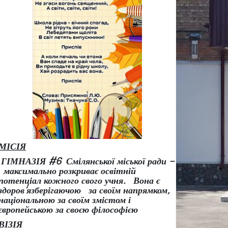
МІСІЯ
ГІМНАЗІЯ #6 Смілянської міської ради –
максимально розкриває освітній
потенціал кожного свого учня.
Вона є
здоров
’
язберігаючою за своїм напрямком,
національною за своїм змістом і
європейською за своєю філософією
ВІЗІЯ