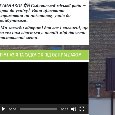
ГІМНАЗІЯ #6 Смілянської міської ради
–
крок до успіху!
Вона
цілковито
спрямована на підготовку учнів до
майбутнього.
Ми завжди відкриті для вас і впевнені, що
разом нам вдасться в повній мірі досягти
поставленої мети.
ГІМНАЗІЯ ТА САДОЧОК ПІД ОДНИМ ДАХОМ
ідеопрогравач
00:00
03:13