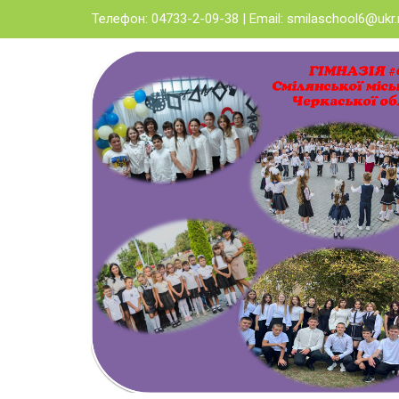
Skip
Телефон: 04733-2-09-38 | Email:
smilaschool6@ukr.
to
content