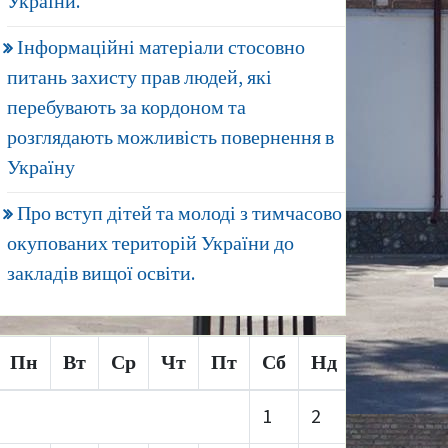
України.
Інформаційні матеріали стосовно
питань захисту прав людей, які
перебувають за кордоном та
розглядають можливість повернення в
Україну
Про вступ дітей та молоді з тимчасово
окупованих територій України до
закладів вищої освіти.
Пн
Вт
Ср
Чт
Пт
Сб
Нд
1
2