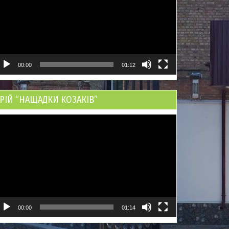
00:00
01:12
РІЙ “НАЩАДКИ КОЗАКІВ”
ідеопрогравач
00:00
01:14