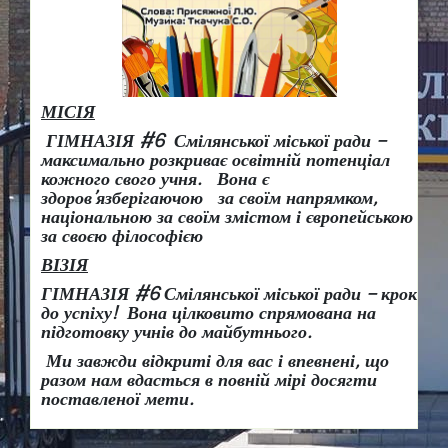
МІСІЯ
ГІМНАЗІЯ #6 Смілянської міської ради –
максимально розкриває освітній потенціал
кожного свого учня.
Вона є
здоров
’
язберігаючою за своїм напрямком,
національною за своїм змістом і європейською
за своєю філософією
ВІЗІЯ
ГІМНАЗІЯ #6 Смілянської міської ради
– крок
до успіху!
Вона
цілковито спрямована на
підготовку учнів до майбутнього.
Ми завжди відкриті для вас і впевнені, що
разом нам вдасться в повній мірі досягти
поставленої мети.