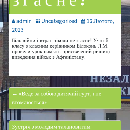
згасне!”
admin
Uncategorized
16 Лютого,
2023
Біль війни і втрат ніколи не згасне! Учні 8
класу з класним керівником Білоконь Л.М.
провели урок пам’яті, присвячений річниці
виведення військ з Афганістану.
← «Веде за собою дитячий гурт, і не
втомлюється»
Зустріч з молодим талановитим