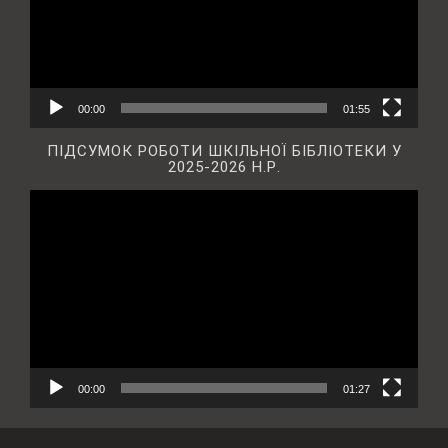
00:00
01:55
ПІДСУМОК РОБОТИ ШКІЛЬНОЇ БІБЛІОТЕКИ У
2025-2026 Н.Р.
Відеопрогравач
00:00
01:27