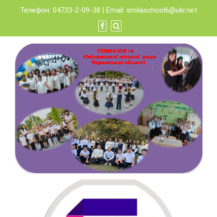
Skip
Телефон: 04733-2-09-38 | Email:
smilaschool6@ukr.net
to
content