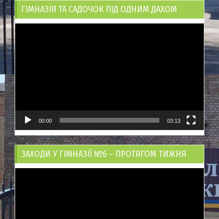
ГІМНАЗІЯ ТА САДОЧОК ПІД ОДНИМ ДАХОМ
Відеопрогравач
00:00
03:13
ЗАХОДИ У ГІМНАЗІЇ №6 – ПРОТЯГОМ ТИЖНЯ
Відеопрогравач