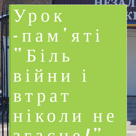
Урок
-пам’яті
“Біль
війни і
втрат
ніколи не