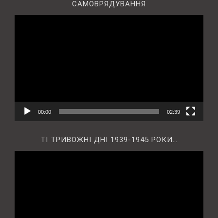
САМОВРЯДУВАННЯ
Відеопрогравач
00:00
02:39
ТІ ТРИВОЖНІ ДНІ 1939-1945 РОКИ…
Відеопрогравач