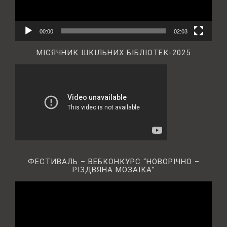
00:00
02:03
МІСЯЧНИК ШКІЛЬНИХ БІБЛІОТЕК-2025
ФЕСТИВАЛЬ – ВЕБКОНКУРС “НОВОРІЧНО –
РІЗДВЯНА МОЗАЇКА”
Відеопрогравач