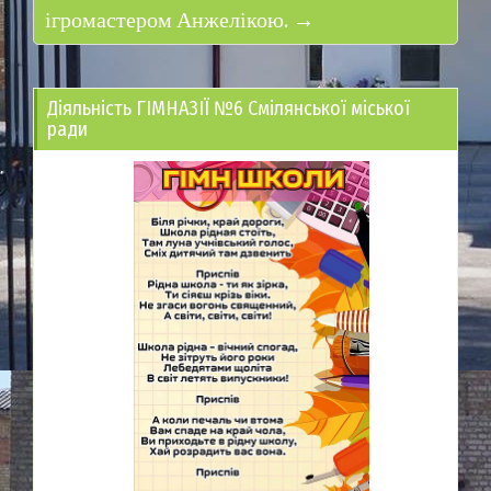
ігромастером Анжелікою. →
Діяльність ГІМНАЗІЇ №6 Смілянської міської
ради