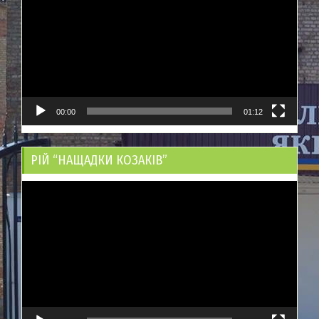
00:00
01:12
РІЙ “НАЩАДКИ КОЗАКІВ”
Відеопрогравач