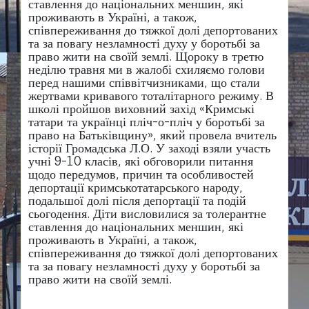
ставлення до національних меншин, які
проживають в Україні, а також,
співпереживання до тяжкої долі депортованих
та за повагу незламності духу у боротьбі за
право жити на своїй землі. Щороку в третю
неділю травня ми в жалобі схиляємо голови
перед нашими співвітчизниками, що стали
жертвами кривавого тоталітарного режиму. В
школі пройшов виховний захід «Кримські
татари та українці пліч-о-пліч у боротьбі за
право на Батьківщину», який провела вчитель
історії Громадська Л.О. У заході взяли участь
учні 9-10 класів, які обговорили питання
щодо передумов, причин та особливостей
депортації кримськотатарського народу,
подальшої долі після депортації та подій
сьогодення. Діти висловилися за толерантне
ставлення до національних меншин, які
проживають в Україні, а також,
співпереживання до тяжкої долі депортованих
та за повагу незламності духу у боротьбі за
право жити на своїй землі.