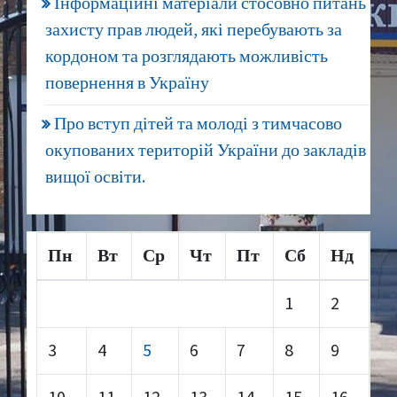
Інформаційні матеріали стосовно питань
захисту прав людей, які перебувають за
кордоном та розглядають можливість
повернення в Україну
Про вступ дітей та молоді з тимчасово
окупованих територій України до закладів
вищої освіти.
Пн
Вт
Ср
Чт
Пт
Сб
Нд
1
2
3
4
5
6
7
8
9