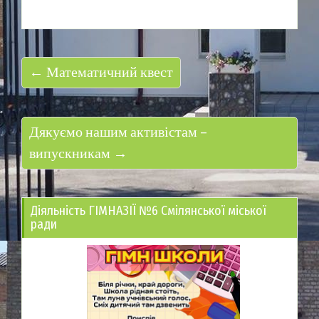
← Математичний квест
Дякуємо нашим активістам –
випускникам →
Діяльність ГІМНАЗІЇ №6 Смілянської міської
ради