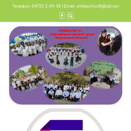
Skip
Телефон: 04733-2-09-38 | Email:
smilaschool6@ukr.net
to
content