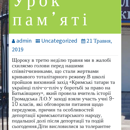
Урок
пам’яті
admin
Uncategorized
21 Травня,
2019
Щороку в третю неділю травня ми в жалобі
схиляємо голови перед нашими
співвітчизниками, що стали жертвами
кривавого тоталітарного режиму.В школі
пройшов виховний захід «Кримські татари та
українці пліч-о-пліч у боротьбі за право на
Батьківщину», який провела вчитель історії
Громадська Л.О.У заході взяли участь учні 9-
10 класів, які обговорили питання щодо
передумов, причин та особливостей
депортації кримськотатарського народу,
подальшої долі після депортації та подій
сьогодення.Діти висловилися за толерантне