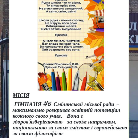
МІСІЯ
ГІМНАЗІЯ #6 Смілянської міської ради –
максимально розкриває освітній потенціал
кожного свого учня.
Вона є
здоров
’
язберігаючою за своїм напрямком,
національною за своїм змістом і європейською
за своєю філософією