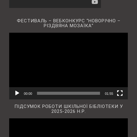
ФЕСТИВАЛЬ – ВЕБКОНКУРС “НОВОРІЧНО –
РІЗДВЯНА МОЗАЇКА”
Відеопрогравач
00:00
01:55
ПІДСУМОК РОБОТИ ШКІЛЬНОЇ БІБЛІОТЕКИ У
2025-2026 Н.Р.
Відеопрогравач