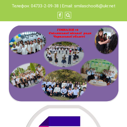
Skip
Телефон: 04733-2-09-38 | Email:
smilaschool6@ukr.net
to
content