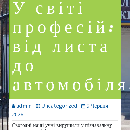
У світі
професій:
від листа
до
автомобіл
admin
Uncategorized
9 Червня,
2026
Сьогодні наші учні вирушили у пізнавальну