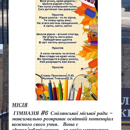
МІСІЯ
ГІМНАЗІЯ #6 Смілянської міської ради –
максимально розкриває освітній потенціал
кожного свого учня.
Вона є
здоров
’
язберігаючою за своїм напрямком,