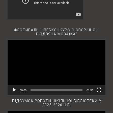
ФЕСТИВАЛЬ – ВЕБКОНКУРС “НОВОРІЧНО –
РІЗДВЯНА МОЗАЇКА”
Відеопрогравач
00:00
01:55
ПІДСУМОК РОБОТИ ШКІЛЬНОЇ БІБЛІОТЕКИ У
2025-2026 Н.Р.