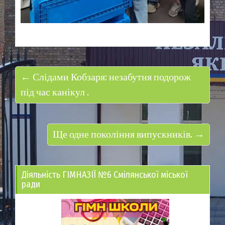
← Слідами Кобзаря: незабутня подорож
під час канікул .
Ще одне покоління випускників. →
Діяльність ГІМНАЗІЇ №6 Смілянської міської
ради