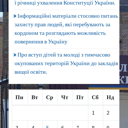
ї річниці ухвалення Конституції України.
Інформаційні матеріали стосовно питань
захисту прав людей, які перебувають за
кордоном та розглядають можливість
повернення в Україну
Про вступ дітей та молоді з тимчасово
окупованих територій України до закладів
вищої освіти.
Пн
Вт
Ср
Чт
Пт
Сб
Нд
1
2
3
4
5
6
7
8
9