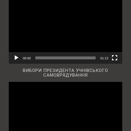
Відеопрогравач
00:00
01:13
ВИБОРИ ПРЕЗИДЕНТА УЧНІВСЬКОГО
САМОВРЯДУВАННЯ
Відеопрогравач