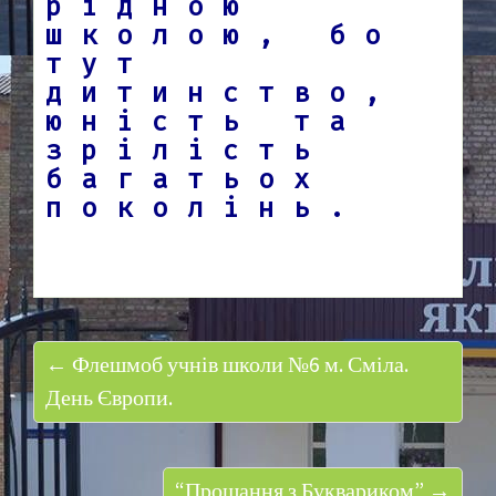
рідною
школою, бо
тут
дитинство,
юність та
зрілість
багатьох
поколінь.
← Флешмоб учнів школи №6 м. Сміла.
День Європи.
“Прощання з Буквариком” →