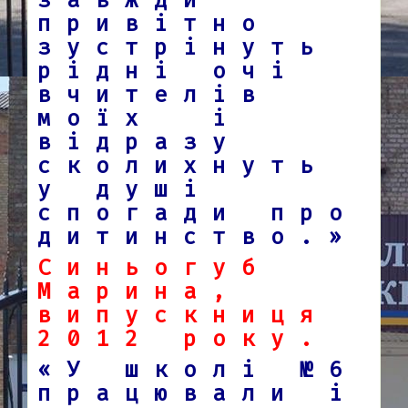
завжди
привітно
зустрінуть
рідні очі
вчителів
моїх і
відразу
сколихнуть
у душі
спогади про
дитинство.»
Синьогуб
Марина,
випускниця
2012 року.
«У школі №6
працювали і