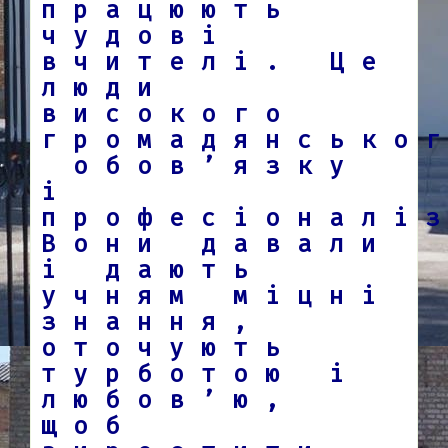
працюють
чудові
вчителі. Це
люди
високого
громадянсько
обов’язку
і
професіоналі
Вони давали
і дають
учням міцні
знання,
оточують
турботою і
любов’ю,
щоб