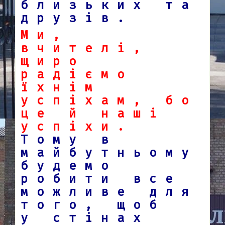
близьких та
друзів.
Ми,
вчителі,
щиро
радіємо
їхнім
успіхам, бо
це й наші
успіхи.
Тому в
майбутньому
будемо
робити все
можливе для
того, щоб
у стінах