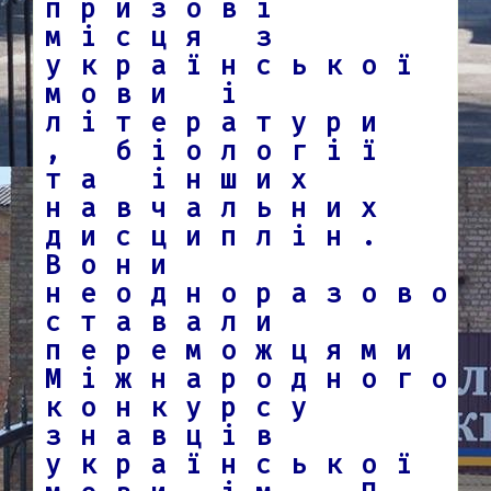
призові
місця з
української
мови і
літератури
, біології
та інших
навчальних
дисциплін.
Вони
неодноразово
ставали
переможцями
Міжнародного
конкурсу
знавців
української