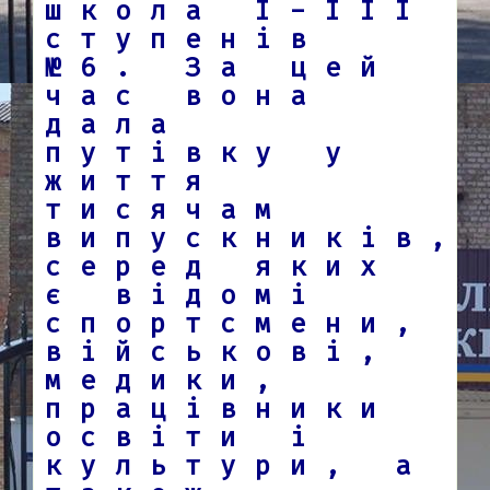
школа І-ІІІ
ступенів
№6. За цей
час вона
дала
путівку у
життя
тисячам
випускників,
серед яких
є відомі
спортсмени,
військові,
медики,
працівники
освіти і
культури, а