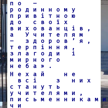
по –
родинному
привітною
до своїх
вихованців,
а Учителям
– здоров’я,
терпіння,
злагоди і
мирного
неба».
Нехай не
всі з них
стануть
учителями,
письменникам
чи