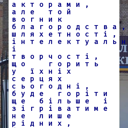
акторами,
але той
вогник
благородства
шляхетності,
інтелектуаль
і
творчості,
що горить
у їхніх
серцях
сьогодні,
буде горіти
ще більше і
зігріватиме
не лише
рідних,