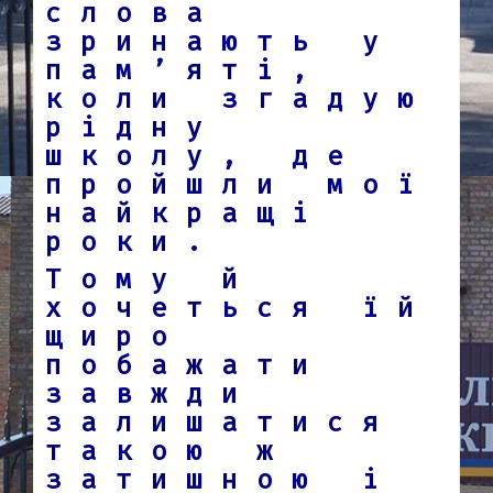
слова
зринають у
пам’яті,
коли згадую
рідну
школу, де
пройшли мої
найкращі
роки.
Тому й
хочеться їй
щиро
побажати
завжди
залишатися
такою ж
затишною і