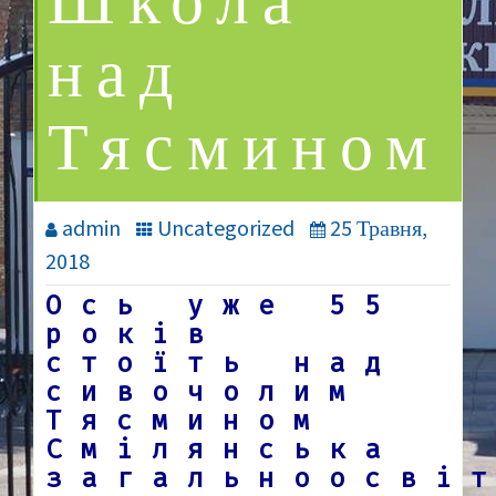
Школа
над
Тясмином
admin
Uncategorized
25 Травня,
2018
Ось уже 55
років
стоїть над
сивочолим
Тясмином
Смілянська
загальноосві