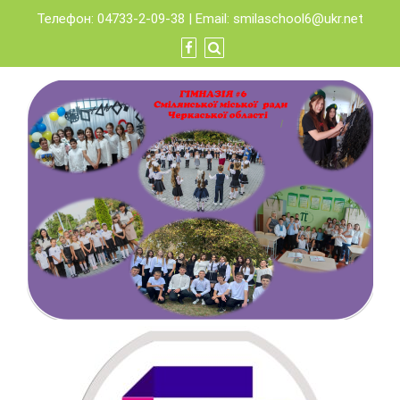
Skip
Телефон: 04733-2-09-38 | Email:
smilaschool6@ukr.net
to
content