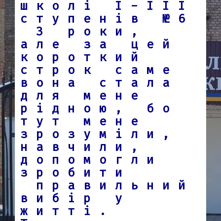
школі І-ІІІ
ступенів №6
3 роки,
але за цей
короткий
строк саме
вона стала
для мене
рідною, бо
тут мене
зрозуміли,
навчили,
допомогли
зробити
правильний
вибір у
житті.