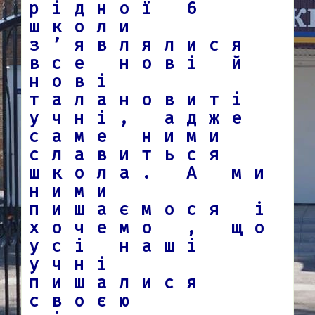
рідної 6
школи
з’являлися
все нові й
нові
талановиті
учні, адже
саме ними
славиться
школа. А ми
ними
пишаємося і
хочемо , що
усі наші
учні
пишалися
своєю