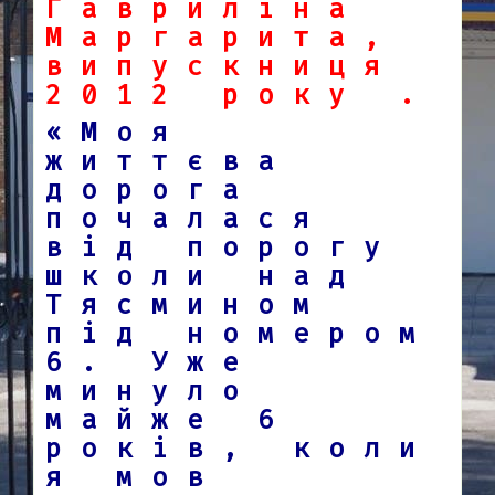
Гавриліна
Маргарита,
випускниця
2012 року .
«Моя
життєва
дорога
почалася
від порогу
школи над
Тясмином
під номером
6. Уже
минуло
майже 6
років, коли
я мов