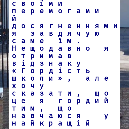
своїми
перемогами
й
досягненнями
я завдячую
саме їм.
Нещодавно я
отримав
відзнаку
«Гордість
школи», але
хочу
сказати, що
це я гордий
тим, що
навчаюся у
найкращій