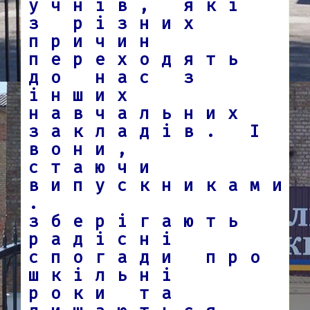
учнів, які
з різних
причин
переходять
до нас з
інших
навчальних
закладів. І
вони,
стаючи
випускниками
.
зберігають
радісні
спогади про
шкільні
роки та