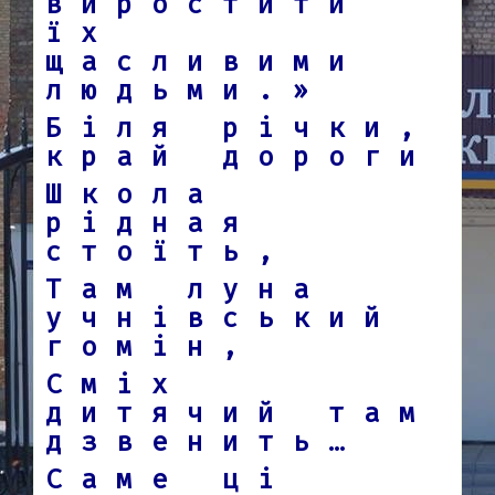
виростити
їх
щасливими
людьми.»
Біля річки,
край дороги
Школа
рідная
стоїть,
Там луна
учнівський
гомін,
Сміх
дитячий там
дзвенить…
Саме ці