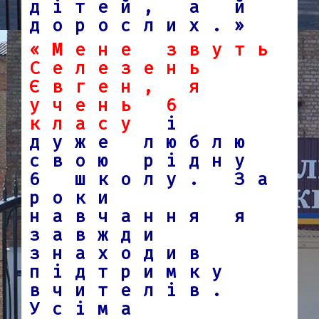
дітей, а й
дорослих.»
«Мене звуть
Селезень
Євген, я
учень 6
класу
і
дуже люблю
свою рідну
6 школу. За
роки
навчання я
завжди
знаходив
підтримку
вчителів.
Усіма