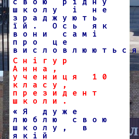
свою рідну
школу і не
зраджують
їй. Ось як
вони самі
про це
висловлюютьс
Снігур
Анна,
учениця 10
класу,
президент
школи.
«Я дуже
люблю свою
школу, в
якій