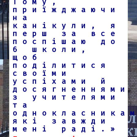
Тому,
приїжджаючи
на
канікули, я
перш за все
поспішаю до
6 школи,
щоб
поділитися
своїми
успіхами й
досягненнями
з учителями
та
однокласника
які завжди
мені раді.»