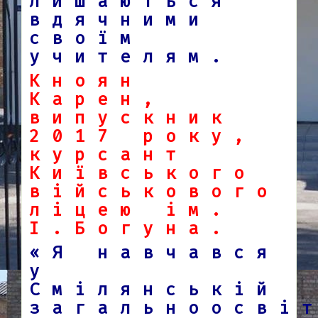
лишаються
вдячними
своїм
учителям.
Кноян
Карен,
випускник
2017 року,
курсант
Київського
військового
ліцею ім.
І.Богуна.
«Я навчався
у
Смілянській
загальноосві