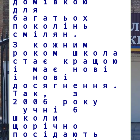
домівкою
для
багатьох
поколінь
смілян.
З кожним
роком школа
стає кращою
і має нові
і нові
досягнення.
Так, з
2006 року
учні 6
школи
щорічно
посідають