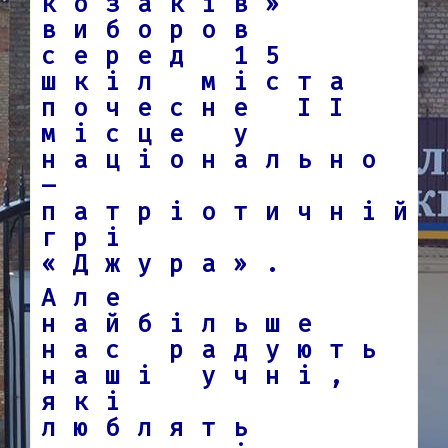
козаків»
виборов
серед 15
шкіл міста
почесне ІІ
місце у
національно
–
патріотичній
грі
«Джура».
Але
найбільше
нас радують
наші учні,
які
люблять