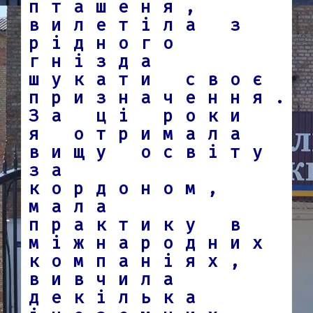
пташеня,
вилетіла з
рідного
гнізда
шукати своє
призначення.
За ці роки
я отримала
вищу освіту
за
кордоном,
мала
практику в
міжнародних
компаніях,
вивчила
декілька