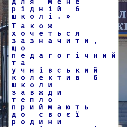
для мене
рідній 6
школі.»
Також
хочеться
зазначити,
що
педагогічний
та
учнівський
колектив 6
школи
завжди
тепло
приймають
до своєї
родини