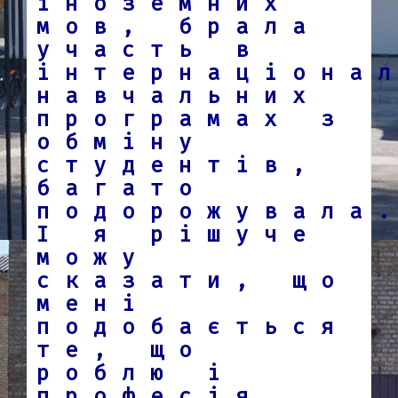
іноземних
мов, брала
участь в
інтернаціона
навчальних
програмах з
обміну
студентів,
багато
подорожувала
І я рішуче
можу
сказати, що
мені
подобається
те, що
роблю і
професія,