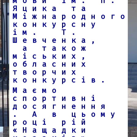
мови ім. П.
Яцика та
Міжнародного
конкурсну
ім. Т.
Шевченка,
а також
міських,
обласних
творчих
конкурсів.
Маємо
спортивні
досягнення
. А в цьому
році рій
«Нащадки