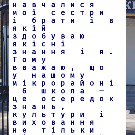
навчалися
мої сестри
і брати і в
якій
здобуваю
якісні
знання і я.
Тому
вважаю, що
у нашому
мікрорайоні
6 школа –
це осередок
знань,
культури і
виховання
не тільки