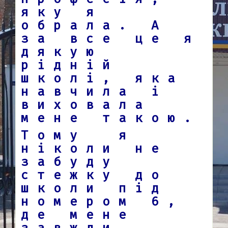
яку я
обрала. А
за все це я
дякую
рідній
школі, яка
навчила і
виховала
мене такою.
Тому я
ніколи не
забуду
стежку до
школи під
номером 6,
де мене