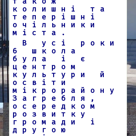
також
колишні та
теперішні
очільники
міста.
В усі роки
6 школа
була і є
центром
культури й
освіти
мікрорайону
Загребля,
осередком
розвитку
громади і
другою