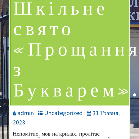
Шкільне
свято
«Прощанн
з
Букварем»
admin
Uncategorized
31 Травня,
2023
Непомітно, мов на крилах, пролітає