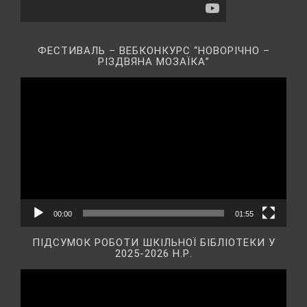
ФЕСТИВАЛЬ – ВЕБКОНКУРС “НОВОРІЧНО –
РІЗДВЯНА МОЗАЇКА”
Відеопрогравач
00:00
01:55
ПІДСУМОК РОБОТИ ШКІЛЬНОЇ БІБЛІОТЕКИ У
2025-2026 Н.Р.
Відеопрогравач