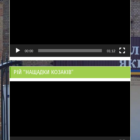
00:00
01:12
РІЙ “НАЩАДКИ КОЗАКІВ”
Відеопрогравач