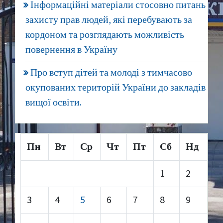
Інформаційні матеріали стосовно питань
захисту прав людей, які перебувають за
кордоном та розглядають можливість
повернення в Україну
Про вступ дітей та молоді з тимчасово
окупованих територій України до закладів
вищої освіти.
Пн
Вт
Ср
Чт
Пт
Сб
Нд
1
2
3
4
5
6
7
8
9