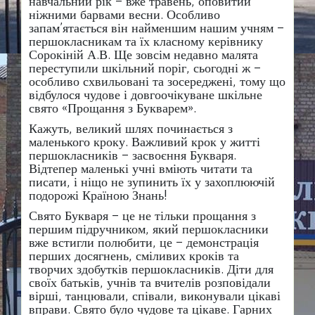
навчальний рік – вже травень, оповитий
ніжними барвами весни. Особливо
запам’ятається він найменшим нашим учням –
першокласникам та їх класному керівнику
Сорокіній А.В. Ще зовсім недавно малята
переступили шкільний поріг, сьогодні ж –
особливо схвильовані та зосереджені, тому що
відбулося чудове і довгоочікуване шкільне
свято «Прощання з Букварем».
Кажуть, великий шлях починається з
маленького кроку. Важливий крок у житті
першокласників –
засвоєння Букваря.
Відтепер маленькі учні вміють читати та
писати, і ніщо не зупинить їх у захоплюючій
подорожі Країною Знань!
Свято Букваря – це не тільки прощання з
першим підручником, який першокласники
вже встигли полюбити, це – демонстрація
перших досягнень, сміливих кроків та
творчих здобутків першокласників. Діти для
своїх батьків, учнів та вчителів розповідали
вірші, танцювали, співали, виконували цікаві
вправи. Свято було чудове та цікаве. Гарних