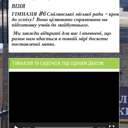
ВІЗІЯ
ГІМНАЗІЯ #6 Смілянської міської ради
– крок
до успіху!
Вона
цілковито спрямована на
підготовку учнів до майбутнього.
Ми завжди відкриті для вас і впевнені, що
разом нам вдасться в повній мірі досягти
поставленої мети.
ГІМНАЗІЯ ТА САДОЧОК ПІД ОДНИМ ДАХОМ
Відеопрогравач