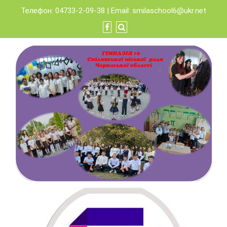
Skip
Телефон: 04733-2-09-38 | Email:
smilaschool6@ukr.net
to
content