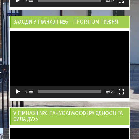
00:00
03:13
ЗАХОДИ У ГІМНАЗІЇ №6 – ПРОТЯГОМ ТИЖНЯ
Відеопрогравач
00:00
03:25
У ГІМНАЗІЇ №6 ПАНУЄ АТМОСФЕРА ЄДНОСТІ ТА
СИЛА ДУХУ
Відеопрогравач