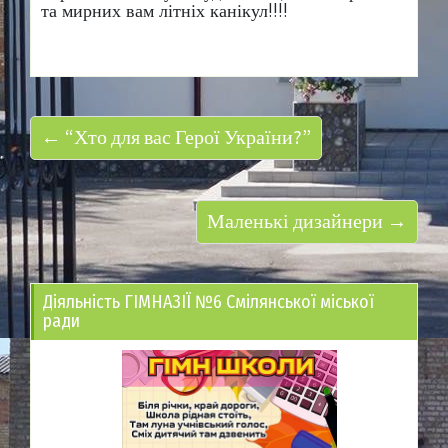
та мирних вам літніх канікул!!!!
← “Хто для вас Герої України?”
Маленькі дизайнери →
Діяльність ГІМНАЗІЇ №6 Смілянської міської
ради