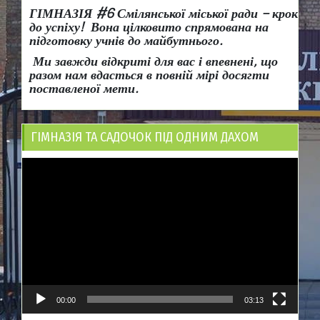
ГІМНАЗІЯ #6 Смілянської міської ради
– крок
до успіху!
Вона
цілковито спрямована на
підготовку учнів до майбутнього.
Ми завжди відкриті для вас і впевнені, що
разом нам вдасться в повній мірі досягти
поставленої мети.
ГІМНАЗІЯ ТА САДОЧОК ПІД ОДНИМ ДАХОМ
Відеопрогравач
00:00
03:13