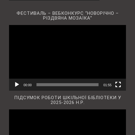
ФЕСТИВАЛЬ – ВЕБКОНКУРС “НОВОРІЧНО –
РІЗДВЯНА МОЗАЇКА”
Відеопрогравач
00:00
01:55
ПІДСУМОК РОБОТИ ШКІЛЬНОЇ БІБЛІОТЕКИ У
2025-2026 Н.Р.
Відеопрогравач