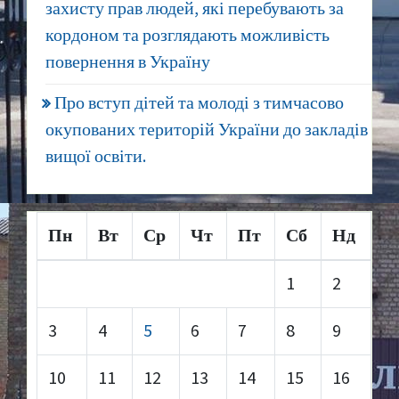
захисту прав людей, які перебувають за
кордоном та розглядають можливість
повернення в Україну
Про вступ дітей та молоді з тимчасово
окупованих територій України до закладів
вищої освіти.
Пн
Вт
Ср
Чт
Пт
Сб
Нд
1
2
3
4
5
6
7
8
9
10
11
12
13
14
15
16