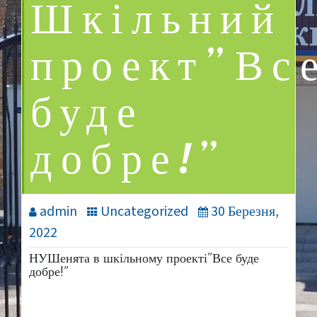
Шкільний
проект”Вс
буде
добре!”
admin
Uncategorized
30 Березня,
2022
НУШенята в шкільному проекті”Все буде
добре!”