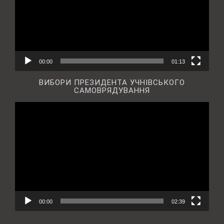
00:00
01:13
ВИБОРИ ПРЕЗИДЕНТА УЧНІВСЬКОГО
САМОВРЯДУВАННЯ
Відеопрогравач
00:00
02:39