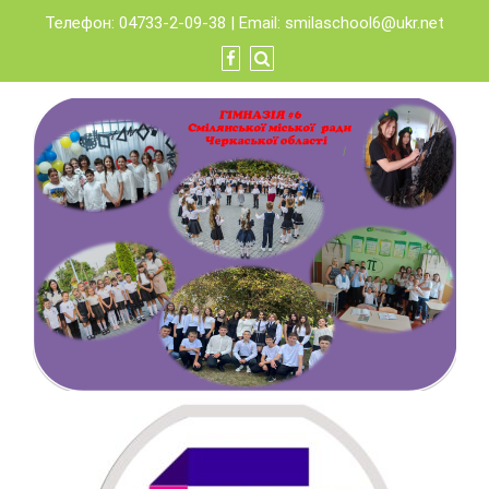
Skip
Телефон: 04733-2-09-38 | Email:
smilaschool6@ukr.net
to
content