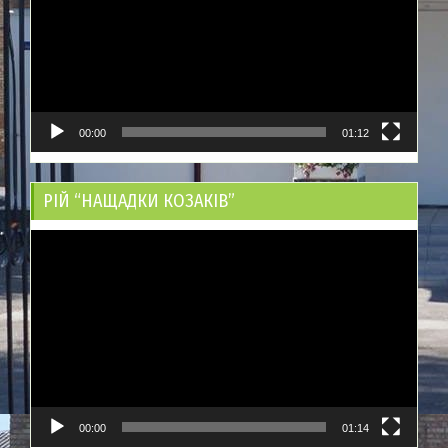
00:00
01:12
РІЙ “НАЩАДКИ КОЗАКІВ”
Відеопрогравач
00:00
01:14