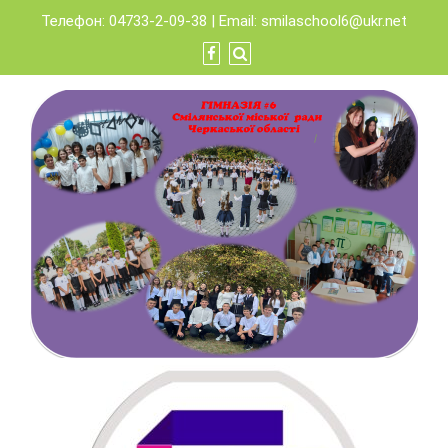
Skip
Телефон: 04733-2-09-38 | Email:
smilaschool6@ukr.net
to
content