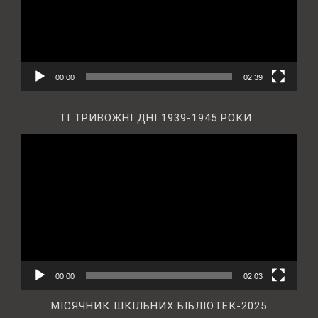
00:00
02:39
ТІ ТРИВОЖНІ ДНІ 1939-1945 РОКИ…
Відеопрогравач
00:00
02:03
МІСЯЧНИК ШКІЛЬНИХ БІБЛІОТЕК-2025