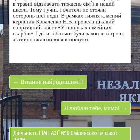
в травні відзначати тиждень сім`ї в нашій
школі. Тому і учні, і вчителі не стояли
осторонь цієї події. В рамках тижня класний
керівник Коваленко Н.В. провела цікавий
спортивний квест «У пошуках сімейних
скарбів». І діти, і батьки були захоплені грою,
активно включилися в пошуки.
← Вітання найріднішим!!!
Я люблю тебе, мамо! →
Діяльність ГІМНАЗІЇ №6 Смілянської міської
ради