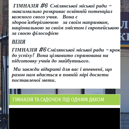
ГІМНАЗІЯ #6 Смілянської міської ради –
максимально розкриває освітній потенціал
кожного свого учня.
Вона є
здоров
’
язберігаючою за своїм напрямком,
національною за своїм змістом і європейською
за своєю філософією
ВІЗІЯ
ГІМНАЗІЯ #6 Смілянської міської ради
– крок
до успіху!
Вона
цілковито спрямована на
підготовку учнів до майбутнього.
Ми завжди відкриті для вас і впевнені, що
разом нам вдасться в повній мірі досягти
поставленої мети.
ГІМНАЗІЯ ТА САДОЧОК ПІД ОДНИМ ДАХОМ
Відеопрогравач