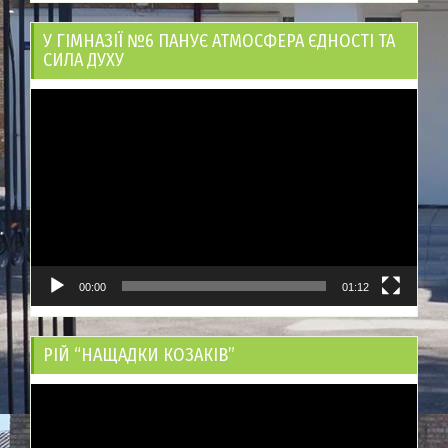
У ГІМНАЗІЇ №6 ПАНУЄ АТМОСФЕРА ЄДНОСТІ ТА
СИЛА ДУХУ
Відеопрогравач
00:00
01:12
РІЙ “НАЩАДКИ КОЗАКІВ”
Відеопрогравач