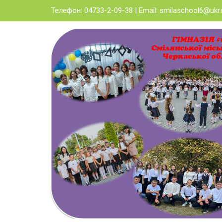
Skip
Телефон: 04733-2-09-38 | Email:
smilaschool6@ukr.
to
content