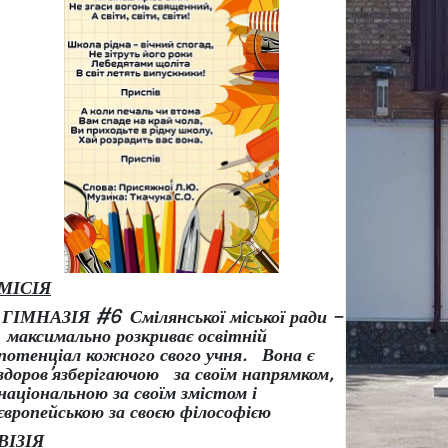
МІСІЯ
ГІМНАЗІЯ #6 Смілянської міської ради –
максимально розкриває освітній
потенціал кожного свого учня.
Вона є
здоров
’
язберігаючою за своїм напрямком,
національною за своїм змістом і
європейською за своєю філософією
ВІЗІЯ