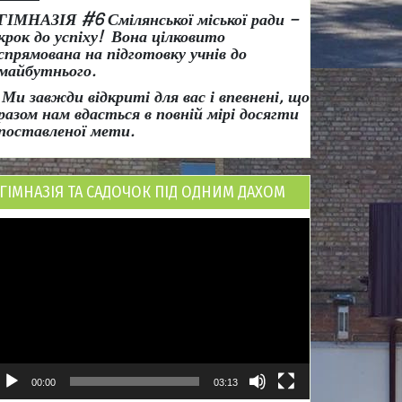
ГІМНАЗІЯ #6 Смілянської міської ради
–
крок до успіху!
Вона
цілковито
спрямована на підготовку учнів до
майбутнього.
Ми завжди відкриті для вас і впевнені, що
разом нам вдасться в повній мірі досягти
поставленої мети.
ГІМНАЗІЯ ТА САДОЧОК ПІД ОДНИМ ДАХОМ
ідеопрогравач
00:00
03:13