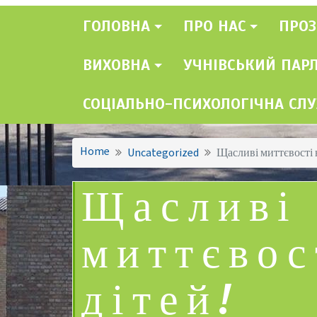
ГОЛОВНА
ПРО НАС
ПРОЗ
ВИХОВНА
УЧНІВСЬКИЙ ПАР
СОЦІАЛЬНО-ПСИХОЛОГІЧНА СЛ
Home
Uncategorized
Щасливі миттєвості 
Щасливі
миттєвос
дітей!