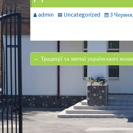
admin
Uncategorized
3 Червня
← Традиції та звичаї українських козак