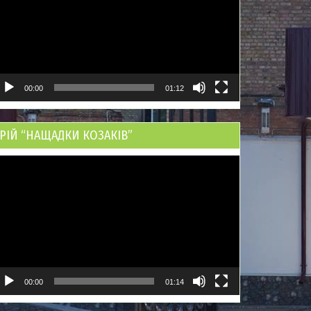
00:00
01:12
РІЙ “НАЩАДКИ КОЗАКІВ”
ідеопрогравач
00:00
01:14