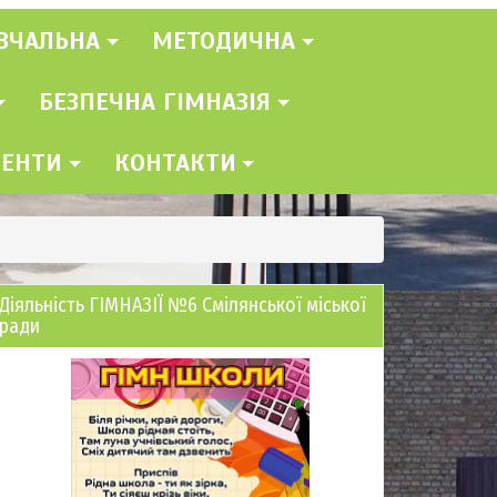
ВЧАЛЬНА
МЕТОДИЧНА
БЕЗПЕЧНА ГІМНАЗІЯ
МЕНТИ
КОНТАКТИ
Діяльність ГІМНАЗІЇ №6 Смілянської міської
ради