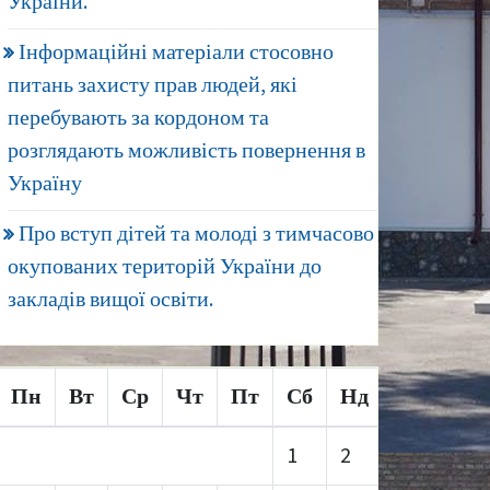
України.
Інформаційні матеріали стосовно
питань захисту прав людей, які
перебувають за кордоном та
розглядають можливість повернення в
Україну
Про вступ дітей та молоді з тимчасово
окупованих територій України до
закладів вищої освіти.
Пн
Вт
Ср
Чт
Пт
Сб
Нд
1
2