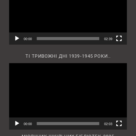
00:00
02:39
ТІ ТРИВОЖНІ ДНІ 1939-1945 РОКИ…
Відеопрогравач
00:00
02:03