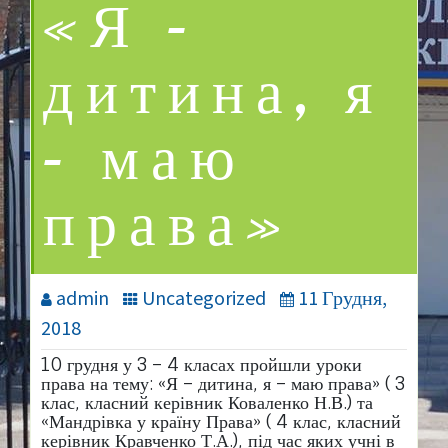
«Я –
дитина, я
– маю
права»
admin
Uncategorized
11 Грудня,
2018
10 грудня у 3 – 4 класах пройшли уроки
права на тему: «Я – дитина, я – маю права» ( 3
клас, класний керівник Коваленко Н.В.) та
«Мандрівка у країну Права» ( 4 клас, класний
керівник Кравченко Т.А.), під час яких учні в