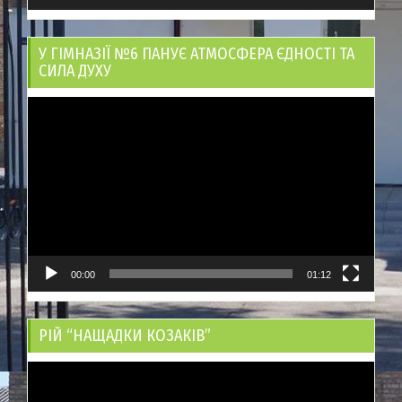
У ГІМНАЗІЇ №6 ПАНУЄ АТМОСФЕРА ЄДНОСТІ ТА
СИЛА ДУХУ
Відеопрогравач
00:00
01:12
РІЙ “НАЩАДКИ КОЗАКІВ”
Відеопрогравач