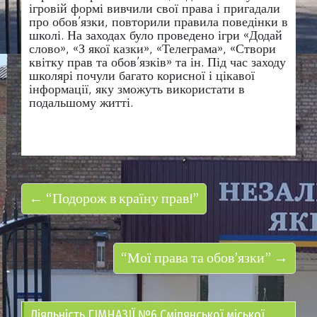
ігровій формі вивчили свої права і пригадали
про обов’язки, повторили правила поведінки в
школі. На заходах було проведено ігри «Додай
слово», «З якої казки», «Телеграма», «Створи
квітку прав та обов’язків» та ін. Під час заходу
школярі почули багато корисної і цікавої
інформації, яку зможуть використати в
подальшому житті.
← “Подорож в країну прав!”
“Мої права та обов’язки” →
Діяльність ГІМНАЗІЇ №6 Смілянської міської