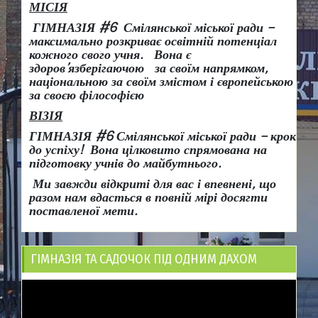
МІСІЯ
ГІМНАЗІЯ #6 Смілянської міської ради –
максимально розкриває освітній потенціал
кожного свого учня.
Вона є
здоров
’
язберігаючою за своїм напрямком,
національною за своїм змістом і європейською
за своєю філософією
ВІЗІЯ
ГІМНАЗІЯ #6 Смілянської міської ради
– крок
до успіху!
Вона
цілковито спрямована на
підготовку учнів до майбутнього.
Ми завжди відкриті для вас і впевнені, що
разом нам вдасться в повній мірі досягти
поставленої мети.
ГІМНАЗІЯ ТА САДОЧОК ПІД ОДНИМ ДАХОМ
Відеопрогравач