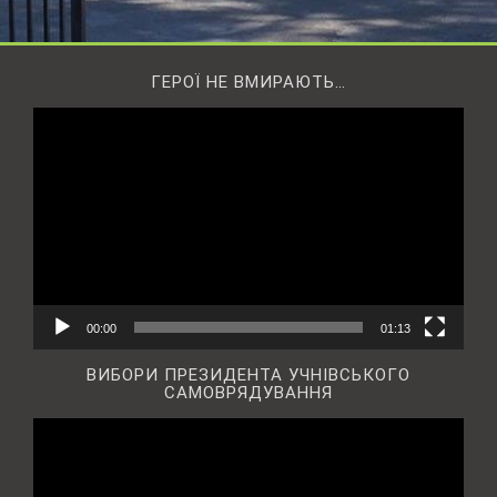
ГЕРОЇ НЕ ВМИРАЮТЬ…
Відеопрогравач
00:00
01:13
ВИБОРИ ПРЕЗИДЕНТА УЧНІВСЬКОГО
САМОВРЯДУВАННЯ
Відеопрогравач