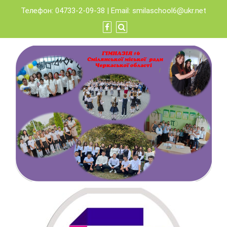
Skip
Телефон: 04733-2-09-38 | Email:
smilaschool6@ukr.net
to
content