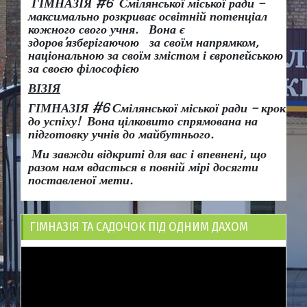
ГІМНАЗІЯ #6 Смілянської міської ради –
максимально розкриває освітній потенціал
кожного свого учня.
Вона є
здоров
’
язберігаючою за своїм напрямком,
національною за своїм змістом і європейською
за своєю філософією
ВІЗІЯ
ГІМНАЗІЯ #6 Смілянської міської ради
– крок
до успіху!
Вона
цілковито спрямована на
підготовку учнів до майбутнього.
Ми завжди відкриті для вас і впевнені, що
разом нам вдасться в повній мірі досягти
поставленої мети.
ГІМНАЗІЯ ТА САДОЧОК ПІД ОДНИМ ДАХОМ
Відеопрогравач