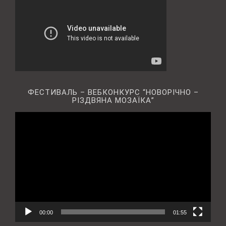
ФЕСТИВАЛЬ – ВЕБКОНКУРС “НОВОРІЧНО –
РІЗДВЯНА МОЗАЇКА”
Відеопрогравач
00:00
01:55