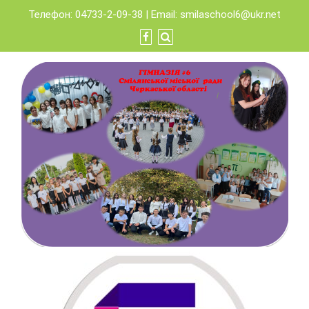
Skip
Телефон: 04733-2-09-38 | Email:
smilaschool6@ukr.net
to
content