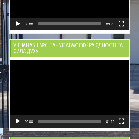
00:00
03:25
У ГІМНАЗІЇ №6 ПАНУЄ АТМОСФЕРА ЄДНОСТІ ТА
СИЛА ДУХУ
Відеопрогравач
00:00
01:12