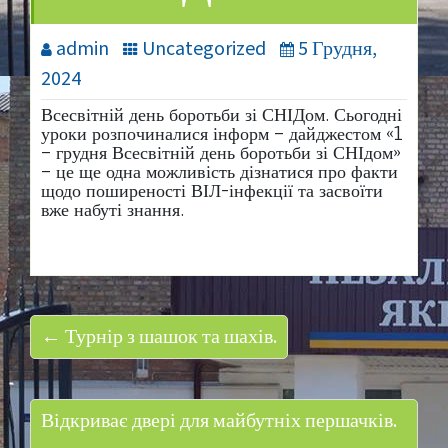
admin
Uncategorized
5 Грудня,
2024
Всесвітній день боротьби зі СНІДом. Сьогодні
уроки розпочиналися інформ – дайджестом «1
– грудня Всесвітній день боротьби зі СНІдом»
– це ще одна можливість дізнатися про факти
щодо поширеності ВІЛ-інфекції та засвоїти
вже набуті знання.
← Турнір з шашок та шахів.
Відкриває двері для майбутніх першачків.