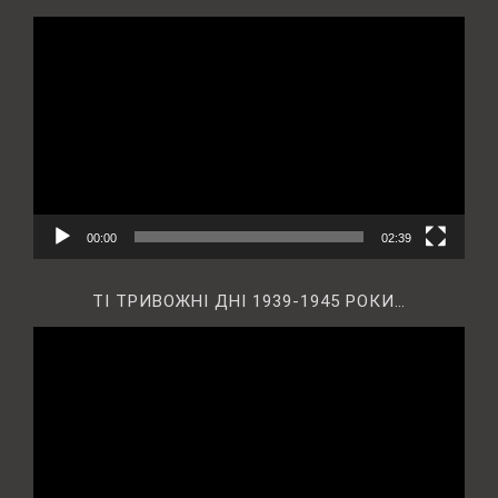
Відеопрогравач
00:00
02:39
ТІ ТРИВОЖНІ ДНІ 1939-1945 РОКИ…
Відеопрогравач