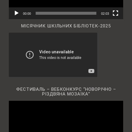
00:00
02:03
МІСЯЧНИК ШКІЛЬНИХ БІБЛІОТЕК-2025
ФЕСТИВАЛЬ – ВЕБКОНКУРС “НОВОРІЧНО –
РІЗДВЯНА МОЗАЇКА”
Відеопрогравач