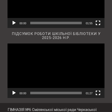
00:00
01:55
ПІДСУМОК РОБОТИ ШКІЛЬНОЇ БІБЛІОТЕКИ У
2025-2026 Н.Р.
Відеопрогравач
00:00
01:27
ГІМНАЗІЯ №6 Смілянської міської ради Черкаської