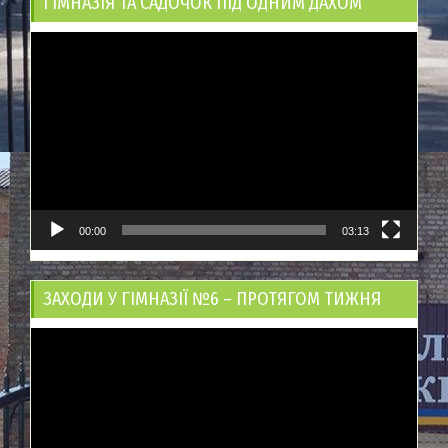
ГІМНАЗІЯ ТА САДОЧОК ПІД ОДНИМ ДАХОМ
Відеопрогравач
00:00
03:13
ЗАХОДИ У ГІМНАЗІЇ №6 – ПРОТЯГОМ ТИЖНЯ
Відеопрогравач