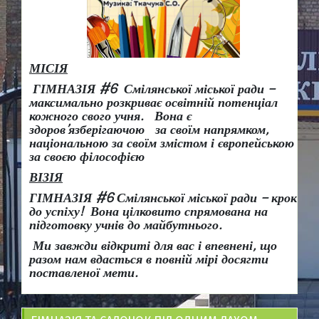
МІСІЯ
ГІМНАЗІЯ #6 Смілянської міської ради –
максимально розкриває освітній потенціал
кожного свого учня.
Вона є
здоров
’
язберігаючою за своїм напрямком,
національною за своїм змістом і європейською
за своєю філософією
ВІЗІЯ
ГІМНАЗІЯ #6 Смілянської міської ради
– крок
до успіху!
Вона
цілковито спрямована на
підготовку учнів до майбутнього.
Ми завжди відкриті для вас і впевнені, що
разом нам вдасться в повній мірі досягти
поставленої мети.