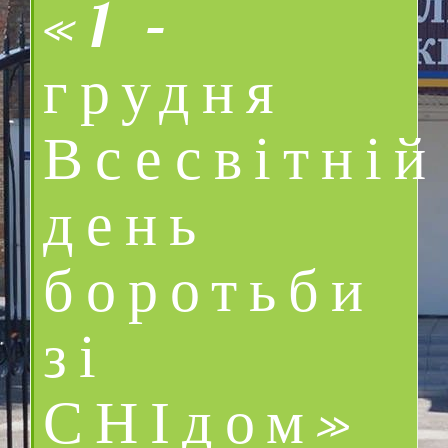
«1 –
грудня
Всесвітній
день
боротьби
зі
СНІдом»