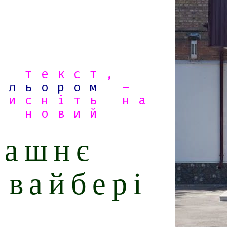
є текст,
ольором
–
исніть на
я новий
машнє
 вайбері