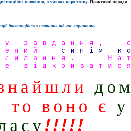
дистанційне навчання, в умовах
карантину.
Практичні поради
зації
дистанційного навчання під час карантину
му завдання, 
ілений
синім к
осилання. Нат
е відкриватис
 знайшли
до
, то воно є
у
класу
!!!!!