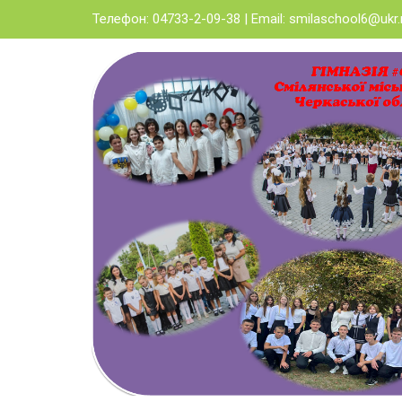
Skip
Телефон: 04733-2-09-38 | Email:
smilaschool6@ukr.
to
content