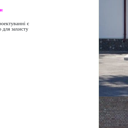
фотозвіт роботи.
 листа указати
станнім кроком у проектуванні є
ляти презентацію для захисту
ете заповнити, а решту