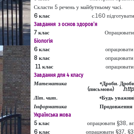
Скласти 5 речень у майбутньому часі.
6 клас
с.160 підготувати
Завдання з основ здоров’я
7 клас
Опрацювати
Біологія
6 клас
опрацювати 
8 клас
опрацювати 
11 клас
опрацювати 
Завдання для 4 класу
Математика
«Дроби. Др
(письмово)
htt
Літ. чит.
«Будь уважний
Інформатика
Продовження р
Українська мова
5 клас
опрацювати §38, впр
6 клас
опрацювати §37, §38; 