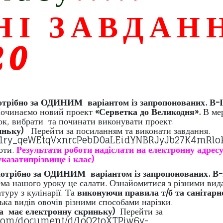
І ЗАВДАН
20
отрібно за ОДИНИМ варіантом із запропонованих.
В
очинаємо новий проект
«Серветка до Великодня».
зразками серветок, вибрати та почин
риньку)
Перейти за посиланням та в
ocument/d/1ry_qeWEtqVxnrcPebD0aLEi
оти.
Результати роботи надіслати на електронну адрес
указатипрізвище і клас)
потрібно за ОДИНИМ варіантом із запропонованих.
ема нашого уроку це салати. Озна
уру з кулінарії. Та
виконуючи правила т/б та
 декілька видів овочів різними с
 та має електронну скриньку)
Перейти з
s://docs.google.com/document/d/1