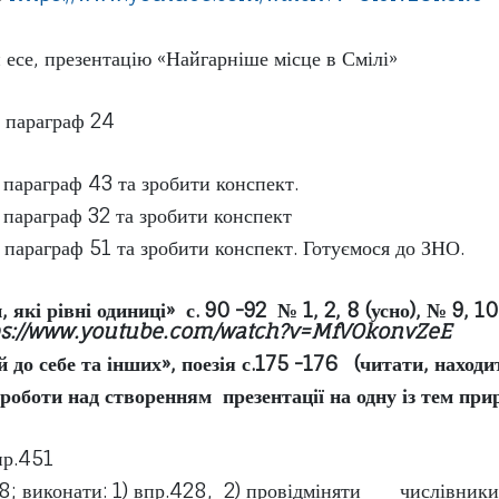
 есе, презентацію «Найгарніше місце в Смілі»
 параграф 24
параграф 43 та зробити конспект.
параграф 32 та зробити конспект
параграф 51 та зробити конспект. Готуємося до ЗНО.
оби, які рівні одиниці» с. 90 -92 № 1, 2, 8
ps://www.youtube.com/watch?v=MfVOkonvZeE
 до себе та інших», поезія с.175 -176
(читати, находи
оботи над створенням презентації на одну із тем при
.451
виконати: 1) впр.428, 2) провідмінят