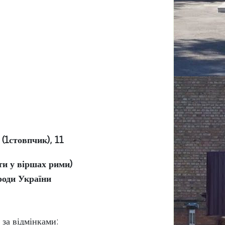
 (усно), № 9, 10 (1стовпчик), 11
ти у віршах рими)
роди України
и числівники за відмінками: