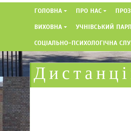
ГОЛОВНА
ПРО НАС
ПРОЗ
ВИХОВНА
УЧНІВСЬКИЙ ПАР
СОЦІАЛЬНО-ПСИХОЛОГІЧНА СЛ
Дистанц