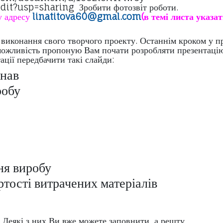
lSa78w/edit?usp=sharing Зробити 
у адресу
linatitova
60@
gmal
.
com
(в темі
атиме виконання свого творчого проекту. О
 можливість пропоную Вам почати розроб
ї передбачити такі слайди:
онав
робу
ня виробу
ртості витрачених матеріалів
 і свої слайди. Деякі з них Ви вже мож