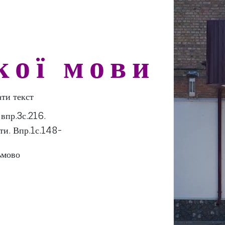
ки) заповнюватиме по мірі
кої мови
ю на с.215. Прослухати текст
впр.3с.216.
класти і вчити. Впр.1с.148-
рацювати с.192-194 письмово