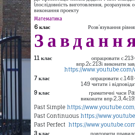
(послідовність виготовлення, р
виконання проекту
Математика
6 клас
Розв’язування рівнянь. Само
Завдання
11 клас
опрацювати с
впр.2с.213і виконати завдання до 
https://www.youtube.com/wat
7 клас
опрацювати с.148-150. 
149 читати і відповідати на зап
9 клас
граматичні 
виконати впр.2,3,4с192-193 Пе
Past Simple
https://www.youtube.co
Past Continuous
https://www.youtub
Past Perfect
https://www.youtube.co
3 клас
повторити правил