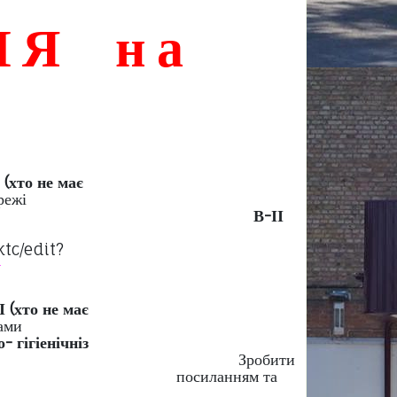
НЯ на
-І (хто не має
В мережі
ати виконувати проект.
В-ІІ
иконати завдання.
dYNBRJyJb27K4mRloktc/edit?
у
В-І (хто не має
йомитися з різними видами
 санітарно- гігіенічніз
пособами нарізки. Зробити
а посиланням та
oO2toXTPiw6y-