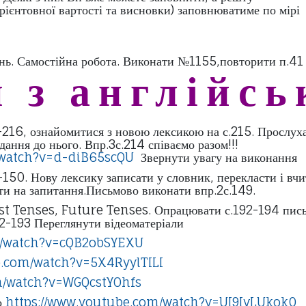
озрахунок орієнтовної вартості та виснов
стійна робота. Виконати №1155,повторити п.41
 з англійсь
.213-216, ознайомитися з новою лексико
нього. Впр.3с.214 співаємо разом!!!
ch?v=d-diB65scQU
Звернути увагу на виконання 
Нову лексику записати у словник, пере
итання.Письмово виконати впр.2с.149.
часи Past Tenses, Future Tenses. Оп
реглянути відеоматеріали
m/watch?v=cQB2obSYEXU
e.com/watch?v=5X4RyylTILI
m/watch?v=WGQcstYOhfs
о
https://www.youtube.com/watch?v=UI9IvLUkok0