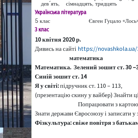
дев´ять, сімнадцять, тридцять
Українська література
5 клас Євген Гуцало «Лось», опо
3 клас
10
квітня
2020
р.
Дивись на сайті
https://novashkola.ua
математика
Математика. Зелений зошит ст.
30
–
Синій зошит ст.
14
Я у світі:
підручник ст.
110 – 113
,
(презентацію скину у вайбер) Знайти ці
Попрацювати з картою у а
Знати держави Євросоюзу і записати у 
Фізкультура: свіже повітря з батькам