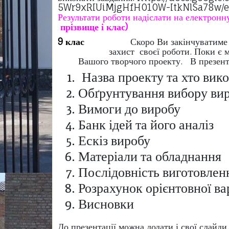
5Wr9xRIUiMjgHfH010W-ItkN
Результати роботи надіслати на електронн
прізвище і клас)
9 клас
Скоро Ви закінчув
захист своєї роботи. Поки є
Вашого творчого проекту. В презентаці
Назва проекту та хто вик
Обґрунтування вибору ви
Вимоги до виробу
Банк ідей та його аналіз
Ескіз виробу
Матеріали та обладнання
Послідовність виготовлен
Розрахунок орієнтовної ва
Висновки
До презентації можна додати