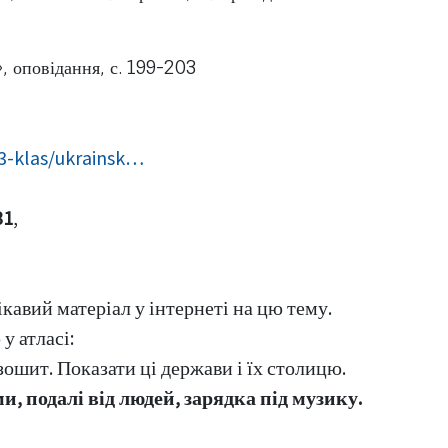
відання, с. 199-203
/3-klas/ukrainsk…
31
,
кавий матеріал у інтернеті на цю тему.
тласі:
зошит. Показати ці держави і їх столицю.
и, подалі від людей, зарядка під музику.