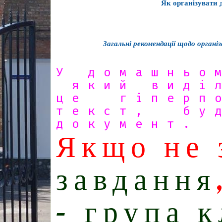
Як організувати 
Загальні рекомендації щодо органі
У домашньо
який вид
це гіперп
текст, буд
документ.
Якщо не
завдання
– група 