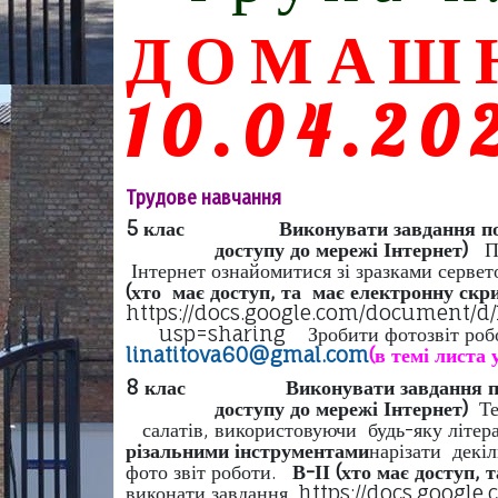
ДОМАШН
10.04.20
Трудове навчання
5 клас
Виконувати завдання п
доступу до мережі Інтернет)
П
Інтернет ознайомитися зі 
(хто має доступ, та має електронну ск
https://docs.google.com/d
usp=sharing Зробити фотозвіт роб
linatitova
60@
gmal
.
com
(в темі листа 
8 клас
Виконувати завдання 
доступу до мережі Інтернет)
Т
салатів, використовуючи будь-яку літерат
різальними інструментами
нарізати
фото звіт роботи.
В-ІІ (хто має доступ,
виконати завдання. http