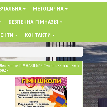
ВЧАЛЬНА
МЕТОДИЧНА
БЕЗПЕЧНА ГІМНАЗІЯ
МЕНТИ
КОНТАКТИ
Діяльність ГІМНАЗІЇ №6 Смілянської міської
ради