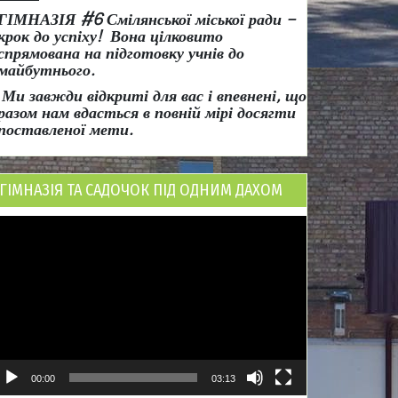
ГІМНАЗІЯ #6 Смілянської міської ради
–
крок до успіху!
Вона
цілковито
спрямована на підготовку учнів до
майбутнього.
Ми завжди відкриті для вас і впевнені, що
разом нам вдасться в повній мірі досягти
поставленої мети.
ГІМНАЗІЯ ТА САДОЧОК ПІД ОДНИМ ДАХОМ
ідеопрогравач
00:00
03:13