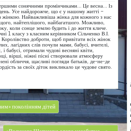
 першими сонячними промінчиками… Це весна… Із
ень. Усе найдорожче, що є у нашому житті –
е з жінкою. Найважливіша жінка для кожного з нас
ащого, найтеплішого, найбагатшого. Можливо,
ку, коли сонце землю будить і до життя кличе.
ні 1 класу з класним керівником Сільченко В.І.
в Королівство доброти, щоб привітати всіх жінок
лих, лагідних слів почули мами, бабусі, вчителі,
, і бабусі, отримали чудові весняні квіти,
нці, вірші, ніжні пісні створювали атмосферу
хнені обличчя, щасливі погляди батьків, де-не-де
ордість за своїх діток викликало це чудове свято.
вим» поколінням дітей