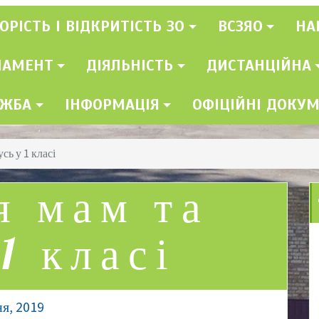
ОРІСТЬ І ВІДКРИТІСТЬ ЗО
ВСЗЯО
НА
ЛАМЕНТ
ДІЯЛЬНІСТЬ
ДИСТАНЦІЙНА
УЖБА
ІНФОРМАЦІЯ
ОФІЦІЙНІ ДОКУ
сь у 1 класі
я мам та
1 класі
ня, 2019