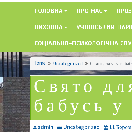
ГОЛОВНА
ПРО НАС
ПРОЗ
ВИХОВНА
УЧНІВСЬКИЙ ПАР
СОЦІАЛЬНО-ПСИХОЛОГІЧНА СЛ
Home
Uncategorized
Свято для мам та бабу
Свято дл
бабусь у 
admin
Uncategorized
11 Берез