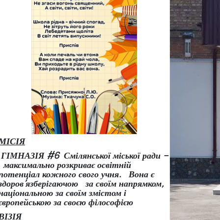
МІСІЯ
ГІМНАЗІЯ #6 Смілянської міської ради –
максимально розкриває освітній
потенціал кожного свого учня.
Вона є
здоров
’
язберігаючою за своїм напрямком,
національною за своїм змістом і
європейською за своєю філософією
ВІЗІЯ