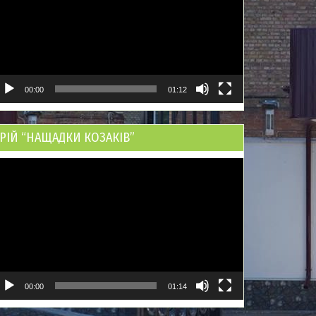
00:00
01:12
РІЙ “НАЩАДКИ КОЗАКІВ”
ідеопрогравач
00:00
01:14