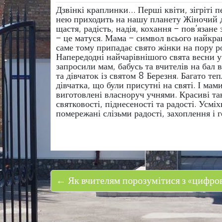
Дзвінкі краплинки… Перші квіти, зігріті
нею приходить на нашу планету Жіночий д
щастя, радість, надія, кохання – пов’язан
– це матуся. Мама – символ всього найкр
саме тому припадає свято жінки на пору ро
Напередодні найчарівнішого свята весни уч
запросили мам, бабусь та вчителів на бал 
та дівчаток із святом 8 Березня. Багато теп
дівчатка, що були присутні на святі. І мами
виготовлені власноруч учнями. Красиві та
святковості, піднесеності та радості. Усмі
помережані слізьми радості, захоплення і г
← Як вчителям порозумітися з «цифро