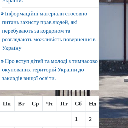
України.
Інформаційні матеріали стосовно
питань захисту прав людей, які
перебувають за кордоном та
розглядають можливість повернення в
Україну
Про вступ дітей та молоді з тимчасово
окупованих територій України до
закладів вищої освіти.
Пн
Вт
Ср
Чт
Пт
Сб
Нд
1
2