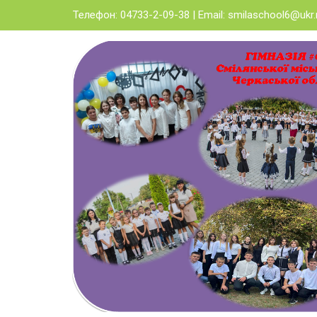
Skip
Телефон: 04733-2-09-38 | Email:
smilaschool6@ukr.
to
content