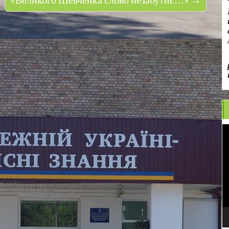
«Великого Шевченка слово незабутнє…» →
В