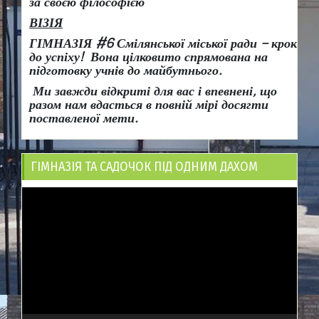
за своєю філософією
ВІЗІЯ
ГІМНАЗІЯ #6 Смілянської міської ради
– крок
до успіху!
Вона
цілковито спрямована на
підготовку учнів до майбутнього.
Ми завжди відкриті для вас і впевнені, що
разом нам вдасться в повній мірі досягти
поставленої мети.
ГІМНАЗІЯ ТА САДОЧОК ПІД ОДНИМ ДАХОМ
Відеопрогравач