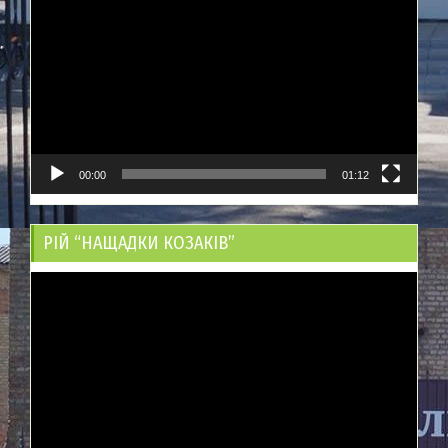
00:00
01:12
РІЙ “НАЩАДКИ КОЗАКІВ”
Відеопрогравач