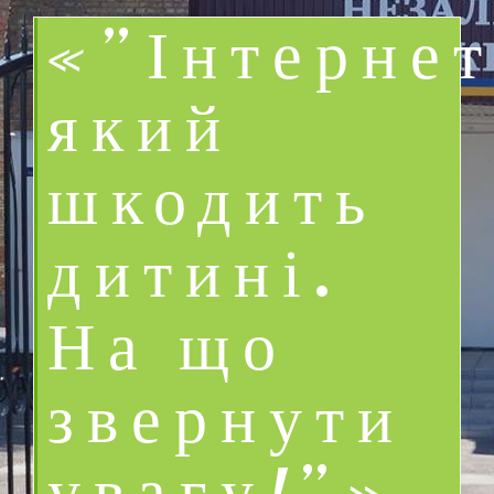
«”Інтернет
який
шкодить
дитині.
На що
звернути