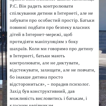
Р.С. Він радить
контролювати
спілкування дитини в Інтернеті, але не
забувати про особистий простір. Батьки
повинні подбати про безпеку власних
дітей в Інтернет-мережі, щоб
протидіяти маніпуляціям з боку
шахраїв. Коли ми говоримо про дитину
в Інтернеті, батьки мають
контролювати, але не диктувати,
відстежувати, захищати, але не повчати,
бо інакше дитина просто
відсторониться», – порадив психолог.
Захід був конструктивний, дав
можливість висловитись і батькам, і
класним керівникам.