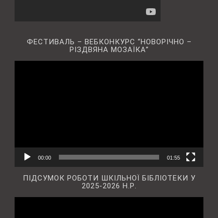
ФЕСТИВАЛЬ – ВЕБКОНКУРС “НОВОРІЧНО –
РІЗДВЯНА МОЗАЇКА”
Відеопрогравач
00:00
01:55
ПІДСУМОК РОБОТИ ШКІЛЬНОЇ БІБЛІОТЕКИ У
2025-2026 Н.Р.
Відеопрогравач