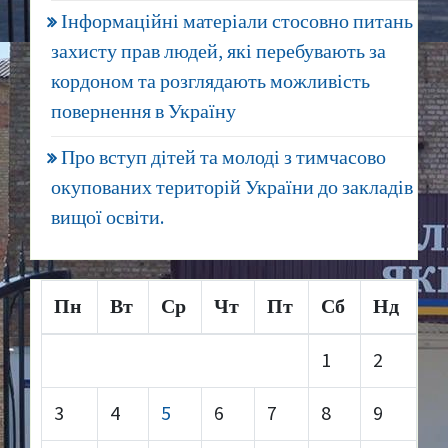
Інформаційні матеріали стосовно питань
захисту прав людей, які перебувають за
кордоном та розглядають можливість
повернення в Україну
Про вступ дітей та молоді з тимчасово
окупованих територій України до закладів
вищої освіти.
Пн
Вт
Ср
Чт
Пт
Сб
Нд
1
2
3
4
5
6
7
8
9