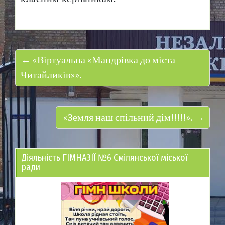
← «Віртуальна «Мандрівка до міста
Читайликів»».
«Земля наш спільний дім!!!!!». →
Діяльність ГІМНАЗІЇ №6 Смілянської міської
ради