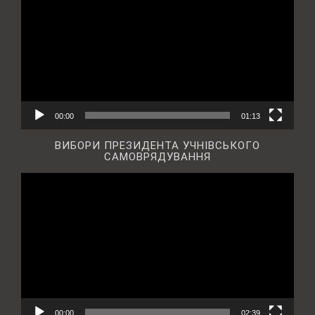
00:00
01:13
ВИБОРИ ПРЕЗИДЕНТА УЧНІВСЬКОГО
САМОВРЯДУВАННЯ
Відеопрогравач
00:00
02:39