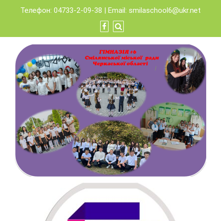
Skip
Телефон: 04733-2-09-38 | Email:
smilaschool6@ukr.net
to
content