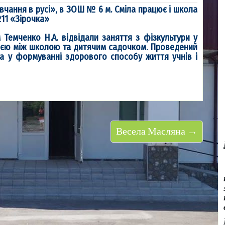
чання в русі», в ЗОШ № 6 м. Сміла працює і школа
11 «Зірочка»
м Темченко Н.А. відвідали заняття з фізкультури у
ією між школою та дитячим садочком. Проведений
та у формуванні здорового способу життя учнів і
Весела Масляна →