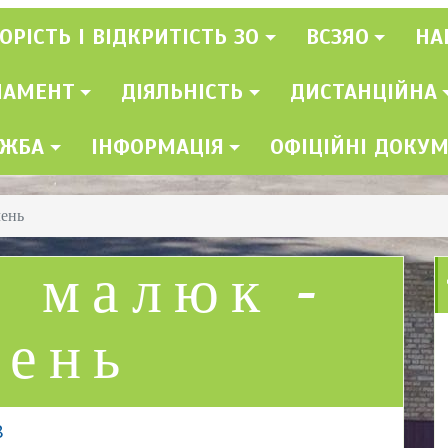
ОРІСТЬ І ВІДКРИТІСТЬ ЗО
ВСЗЯО
НА
ЛАМЕНТ
ДІЯЛЬНІСТЬ
ДИСТАНЦІЙНА
УЖБА
ІНФОРМАЦІЯ
ОФІЦІЙНІ ДОКУ
чень
 малюк –
чень
8