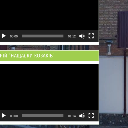
00:00
01:12
РІЙ “НАЩАДКИ КОЗАКІВ”
ідеопрогравач
00:00
01:14