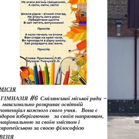
МІСІЯ
ГІМНАЗІЯ #6 Смілянської міської ради –
максимально розкриває освітній
потенціал кожного свого учня.
Вона є
здоров
’
язберігаючою за своїм напрямком,
національною за своїм змістом і
європейською за своєю філософією
ВІЗІЯ