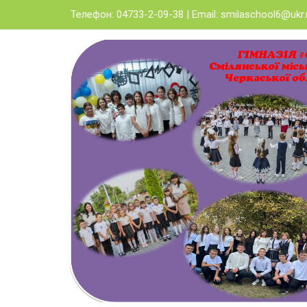
Skip
Телефон: 04733-2-09-38 | Email:
smilaschool6@ukr.
to
content