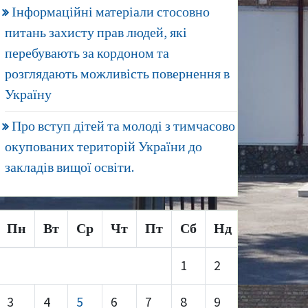
Інформаційні матеріали стосовно
питань захисту прав людей, які
перебувають за кордоном та
розглядають можливість повернення в
Україну
Про вступ дітей та молоді з тимчасово
окупованих територій України до
закладів вищої освіти.
Пн
Вт
Ср
Чт
Пт
Сб
Нд
1
2
3
4
5
6
7
8
9