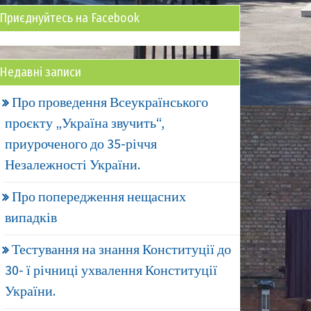
Приєднуйтесь на Facebook
Недавні записи
Про проведення Всеукраїнського
проєкту „Україна звучить“,
приуроченого до 35-річчя
Незалежності України.
Про попередження нещасних
випадків
Тестування на знання Конституції до
30- ї річниці ухвалення Конституції
України.