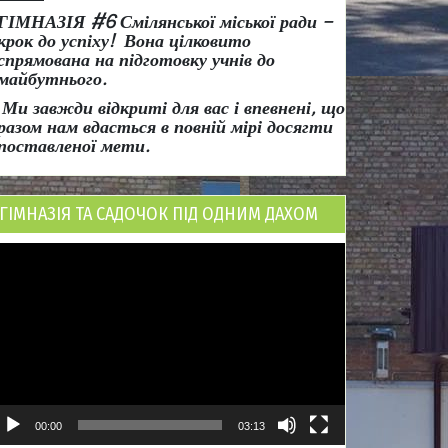
ГІМНАЗІЯ #6 Смілянської міської ради
–
крок до успіху!
Вона
цілковито
спрямована на підготовку учнів до
майбутнього.
Ми завжди відкриті для вас і впевнені, що
разом нам вдасться в повній мірі досягти
поставленої мети.
ГІМНАЗІЯ ТА САДОЧОК ПІД ОДНИМ ДАХОМ
ідеопрогравач
00:00
03:13