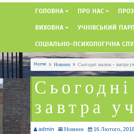
ГОЛОВНА
ПРО НАС
ПРОЗ
ВИХОВНА
УЧНІВСЬКИЙ ПАР
СОЦІАЛЬНО-ПСИХОЛОГІЧНА СЛ
Home
Новини
Сьогодні малюк – завтра у
Сьогодні
завтра у
admin
Новини
16 Лютого, 201