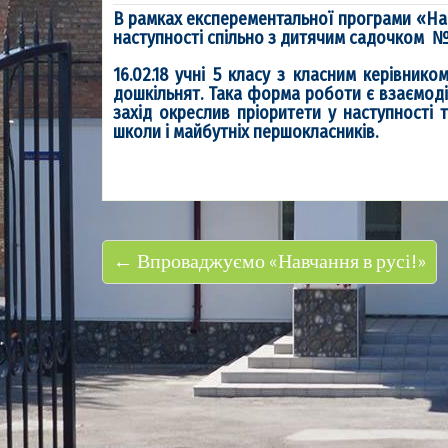
В рамках експерементальної програми «Нав
наступності спільно з дитячим садочком №
16.02.18 учні 5 класу з класним керівнико
дошкільнят. Така форма роботи є взаємод
захід окреслив пріоритети у наступності 
школи і майбутніх першокласників.
← Впроваджуємо «Навчання в русі!»